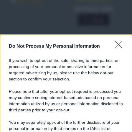
SCONTO 40%
A € 28,90
RICETTE
Do Not Process My Personal Information
Ricette di stagione
If you wish to opt-out of the sale, sharing to third parties, or
Dolci e dessert
© 2026 Belpietro Edizioni
processing of your personal or sensitive information for
Periodiche SRL
Primi piatti
targeted advertising by us, please use the below opt-out
Ripr. riservata
Secondi piatti
section to confirm your selection.
P.I. 13673600964
Pane e pizze
Privacy Policy
Please note that after your opt-out request is processed you
Aperitivi
may continue seeing interest-based ads based on personal
Cookie Policy
Antipasti
information utilized by us or personal information disclosed to
Preferenze Privacy
Salse e sughi
third parties prior to your opt-out.
Pubblicità
Torte salate
Note legali
You may separately opt-out of the further disclosure of your
Contorni
Chi siamo
personal information by third parties on the IAB’s list of
Marmellate e confetture