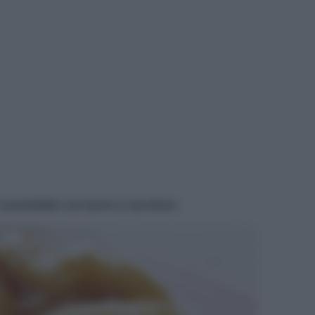
e caramellate con burro e zucchero