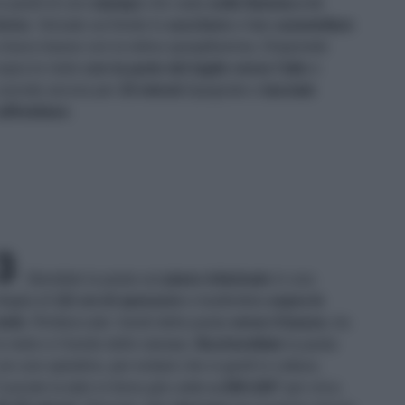
e pareti di uno
stampo
che vada
sulla fiamma e in
orno
. Versate sul fondo lo
zucchero
e fate
caramellare
 fuoco basso con la retina spargifiamma. Disponete
opra le mele
con la parte del taglio verso l'alto
e
uocete ancora per
10 minuti
.Spegnete e
lasciate
affreddare
.
3
Stendete la pasta sul
piano infarinato
in una
foglia di
1/2 cm di spessore
e trasferitela
sopra le
mele
. Rimboccate i bordi della pasta
verso il basso
, tra
e mele e il bordo dello stampo.
Bucherellate
la pasta
on uno spiedino, per evitare che si gonfi in cottura.
uocete la tatin in forno già caldo
a 200-220°
per circa