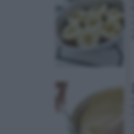
l
f
a
s
c
r
s
l
c
C