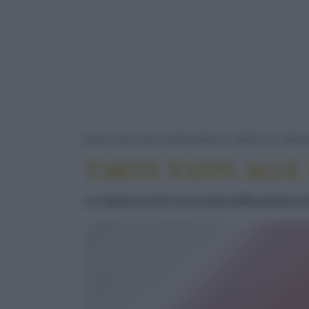
RICETTE
DOLCI/DESSERT
TORTE E CROS
TARTE TATIN ALLE
La classica torta rovesciata della pasticce