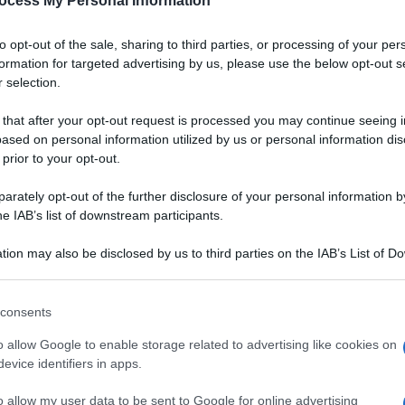
ocess My Personal Information
to opt-out of the sale, sharing to third parties, or processing of your per
formation for targeted advertising by us, please use the below opt-out s
 selection.
 that after your opt-out request is processed you may continue seeing i
ased on personal information utilized by us or personal information dis
 prior to your opt-out.
rately opt-out of the further disclosure of your personal information by
he IAB’s list of downstream participants.
tion may also be disclosed by us to third parties on the IAB’s List of 
 that may further disclose it to other third parties.
 that this website/app uses one or more Google services and may gath
consents
including but not limited to your visit or usage behaviour. You may click 
lla pasticceria francese.
 to Google and its third-party tags to use your data for below specifi
VOTA
o allow Google to enable storage related to advertising like cookies on
 base di
pasta brisée
ogle consent section.
evice identifiers in apps.
enza zucchero
. Ve ne
ino
impasti lievitati
. Tradizionale anche il
ripieno di mele
o allow my user data to be sent to Google for online advertising