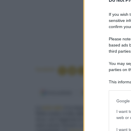
Do Not Pr
If you wish 
sensitive in
confirm your
Please note
based ads b
third parties
You may sepa
Condividi
parties on t
This informa
Participants
Fonti preferite
Google Discover
Please note
Google 
information 
La
tarte tatin
è la classica
torta rovesciata
de
deny consent
I want t
Nella nostra ricetta abbiamo utilizzato ha una
in below Go
web or d
ricca, con l'aggiunta di un
uovo,
ma nestra,
s
sono anche versioni con
frolla
,
sfoglia
e pers
I want t