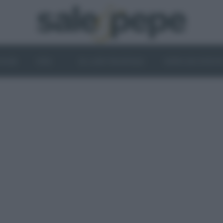
OGHI
VINI
IL LATO VEGETALE
NEWS ED EVENT