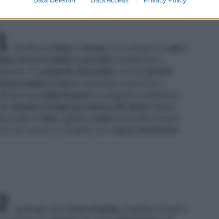
1
Riunite nel
mixer
la
farina
con un pizzico di
sale
e
00 g di burro freddo a pezzetti
e frullate fino a
ttenere un
composto sbriciolato
. Uniste
1/2 dl di
cqua fredda e l'uovo
e azionate il mixer, fino a
ttenere una
palla di pasta
. Avvolgetela in pellicola e
ate
riposare in frigo per almeno 30 minuti
. Intanto,
bucciate le
mele,
tagliale
a metà
, eliminate il torsolo
on uno scavino e irroratele con il
succo del limone
.
2
Spalmate con il
burro rimasto
, morbido, il fondo e