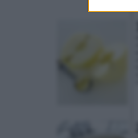
1
o
a
o
f
s
c