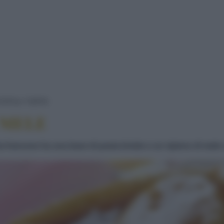
TARTE TATIN ALLE MELE
TATE
TORTE
 MELE
ria francese ha una base di pasta brisée e un ripieno di mel