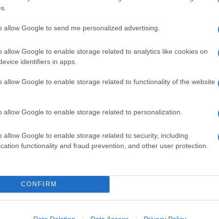
s.
to allow Google to send me personalized advertising.
n diverse semplicemente
cambiando la frutta
: sono molto
elaborate e originali: provate la
tatin di rabarbaro con
o allow Google to enable storage related to analytics like cookies on
come la
tatin di peperoni
con acciughe e cialde di frico di
evice identifiers in apps.
o allow Google to enable storage related to functionality of the website
Ingredienti
200 G DI FARINA + QUELLA PER LA LAVORAZIONE
o allow Google to enable storage related to personalization.
210 G DI BURRO
4 MELE GOLDEN O RENETTE
o allow Google to enable storage related to security, including
100 G DI ZUCCHERO
cation functionality and fraud prevention, and other user protection.
1 UOVO
1/2 LIMONE
SALE
CONFIRM
Data Deletion
Data Access
Privacy Policy