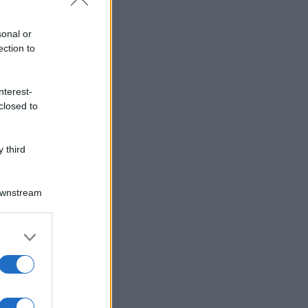
sonal or
ection to
nterest-
closed to
 third
Downstream
er and store
to grant or
ed purposes