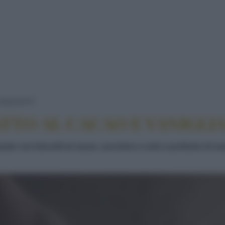
ABETE COL CERBIATTO AL CACAO E VANIG
BISCOTTI
TTO AL CACAO E VANIGLI
parato con biscotti al cacao, zucchero a velo e profumo di van