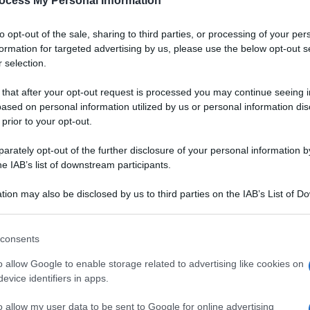
ocess My Personal Information
to opt-out of the sale, sharing to third parties, or processing of your per
formation for targeted advertising by us, please use the below opt-out s
 selection.
 that after your opt-out request is processed you may continue seeing i
ased on personal information utilized by us or personal information dis
 prior to your opt-out.
rately opt-out of the further disclosure of your personal information by
he IAB’s list of downstream participants.
tion may also be disclosed by us to third parties on the IAB’s List of 
 that may further disclose it to other third parties.
 that this website/app uses one or more Google services and may gath
consents
including but not limited to your visit or usage behaviour. You may click 
 to Google and its third-party tags to use your data for below specifi
o allow Google to enable storage related to advertising like cookies on
are questo simpatico
ogle consent section.
evice identifiers in apps.
VOTA
. Anche il cerbiatto è di
o allow my user data to be sent to Google for online advertising