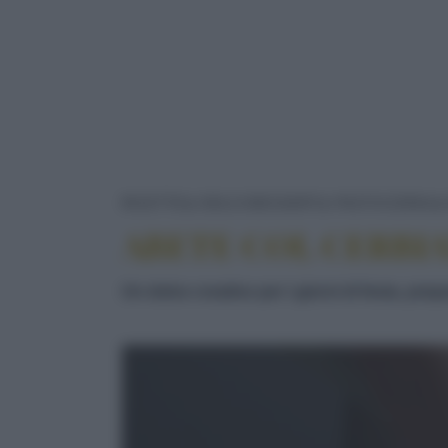
RICETTE
DOLCI/DESSERT
PASTICCERIA
ABETE COL CERBIA
Un dolce creativo per i giorni di festa, pre