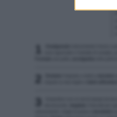
1
Amalgamate
velocemente il burro a p
uova sgusciate e l'estratto di vaniglia, 
Formate
una palla,
avvolgetela
nella pellic
2
Dividete
l'impasto a metà e
stendete
o
impasti su due teglie e
fateli raffredda
3
Aiutandovi con un set di stampi da bisco
decrescente,
ritagliate
3 biscotti per o
velocemente i ritagli di pasta e
stendeteli
nu