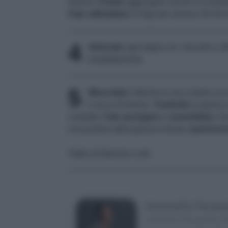
diversa.
Potete
aggiungere anche un cerbiatto
Fate
raffreddare
in frigo per almeno 30-40 m
4
Infornate
ogni teglia con i biscotti a 1
completamente.
5
Mescolate
l'albume in una ciotola con
il succo di limone.
Trasferite
la glassa 
cerbiatto.
Fate asciugare
e
assemblate
i bi
una puntina della glassa rimasta;
spolveriz
Video di Maurizio Lodi.
Antonella Pavane
Antonella Pavanello, foo