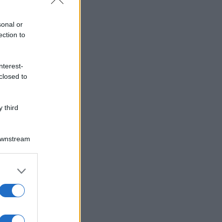
sonal or
ection to
nterest-
closed to
 third
Downstream
er and store
to grant or
ed purposes