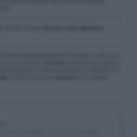
 di frolla da ritagliare con una formina apposita.
inuti
80° per 10-12 minuti.
Sfornate
e
fate
raffreddare
 la frusta unendo gradualmente lo zucchero a velo e poi
in una sac à poche e
decorate
le punte di ogni stella e il
scotti impilandoli in ordine decrescente e fissandoli con
zate
con farina di cocco e
decorate
con il cerbiatto.
llo
d stylist, ha imparato l’arte della cucina dalla