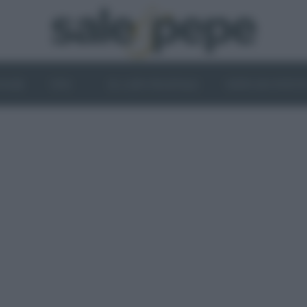
OGHI
VINI
IL LATO VEGETALE
NEWS ED EVENT