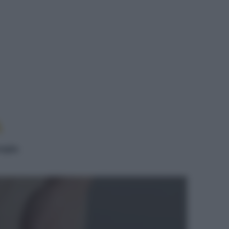
LIA
A
iglia