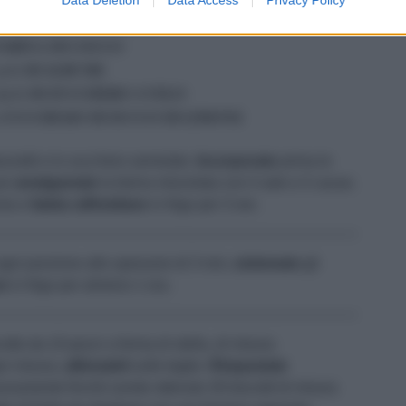
1 CUCCHIAINO DI SALE
FARINA DI COCCO
35 G DI ALBUME
175 G DI ZUCCHERO A VELO
1 CUCCHIAIO DI SUCCO DI LIMONE
ezzetti e lo zucchero semolato.
Incorporate
prima le
poi
amalgamate
la farina miscelata con il sale e il cacao.
ola e
fatela raffreddare
in frigo per 3 ore.
gni porzione allo spessore di 3 mm,
sistemate
gli
re
in frigo per almeno 1 ora.
tto da 10 pezzi a forma di stella, di misura
gni misura,
allineateli
sulle teglie.
Rimpastate
ovamente finché avrete ottenuto 30 biscotti di misura