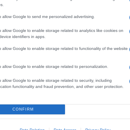
s.
tti
, basta preparare una
frolla
al cacao, ritagliare una
i
friabili
che profumano di
vaniglia
, buoni in ogni
to allow Google to send me personalized advertising.
re anche
in anticipo
,
da regalare
o da fare
assieme ai
o allow Google to enable storage related to analytics like cookies on
evice identifiers in apps.
 0 per una frolla elastica; lo
zucchero
semolato renderà
 di sbriciolarsi. Lavorate
velocemente
l'impasto con le mani
o allow Google to enable storage related to functionality of the website
lassa
a base di zucchero, o ghiaccia reale, è perfetta per
istere
a temperatura ambiente anche più giorni
o allow Google to enable storage related to personalization.
o allow Google to enable storage related to security, including
Ingredienti
cation functionality and fraud prevention, and other user protection.
450 G DI BURRO MORBIDO
400 G DI ZUCCHERO SEMOLATO
2 UOVA GRANDI
CONFIRM
2 CUCCHIAI DI ESTRATTO DI VANIGLIA
480 G DI FARINA
120 G DI CACAO AMARO
Data Deletion
Data Access
Privacy Policy