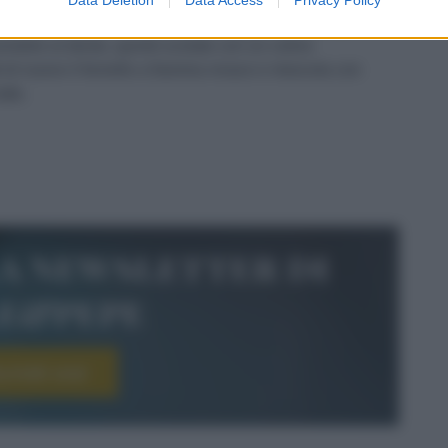
penne
, insieme a una manciata leggera di
sale grosso
.
ndole al dente, quindi scolate con un colino
 di nuovo il fornello a fiamma vivace e mescola con
tto.
la newsletter di
le&pepe
scriviti ora!