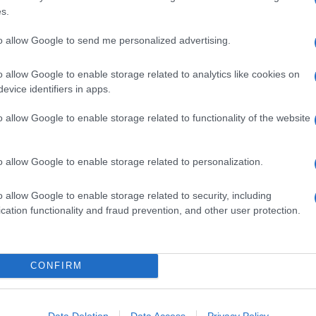
s.
250 MILLILITRI PANNA FRESCA LIQUIDA
3 CUCCHIAIO OLIO EXTRAVERGINE D'OLIVA
to allow Google to send me personalized advertising.
250 GRAMMO PANCETTA AFFUMICATA
400 GRAMMO POMODORI PELATI
o allow Google to enable storage related to analytics like cookies on
1 CUCCHIAIO CONCENTRATO DI POMODORO
evice identifiers in apps.
Q.B SALE GROSSO
o allow Google to enable storage related to functionality of the website
 soffriggere in una padella capiente, a fuoco dolce. Una
o allow Google to enable storage related to personalization.
gliata a cubetti, lasciandola rosolare pian piano.
o allow Google to enable storage related to security, including
rata, aggiungi i
pelati
insieme a due dita d’acqua che
cation functionality and fraud prevention, and other user protection.
 i residui di pomodoro
za esagerare, copritela e lasciatela cuocere per 10
CONFIRM
a, unite con un cucchiaio di concentrato e mescolate
r altri 10-15 minuti.
Data Deletion
Data Access
Privacy Policy