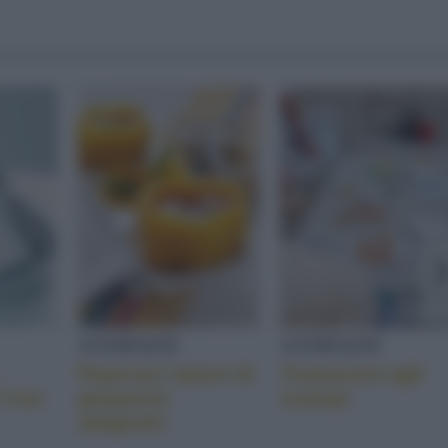
ANTIPASTI
ANTIPASTI
Peperoni ripieni di
Tramezzini agli
 riso
gazpacho
scampi
spagnolo