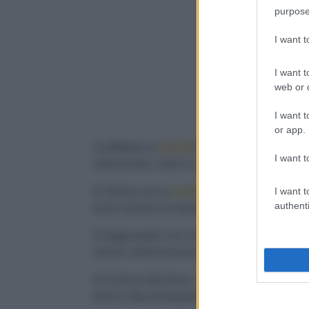
purpose
I want 
I want t
web or d
I want t
or app.
1) Affettate la
cipolla
finemente e mettetela a
I want t
volta dorata, unite la
pancetta affumicata
ta
I want t
2) Sfuma con la
vodka
, e quando sarà evapo
authenti
avrai versato nel barattolo in modo da pulire
3) Aggiungete con un pizzicotto di
sale
, sen
minuti a fiamma bassa.
4) Schiacciate bene i
pelati
con una forchett
bene e fate proseguire la cottura del
sugo
pe