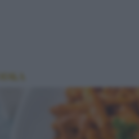
A
ODKA