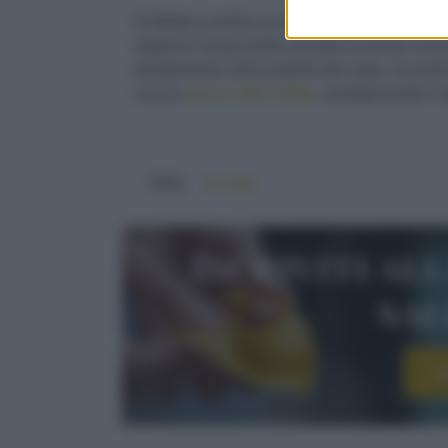
5) Mettet a bollire un tegame d’acqua per le
Appena l’acqua bolle versate le penne cuoce
direttamente nella padella del sugo.
Accendi
cura le
penne alla vodka
, amalgamando il tu
TAG:
#vodka
Iscriviti al
sa
I