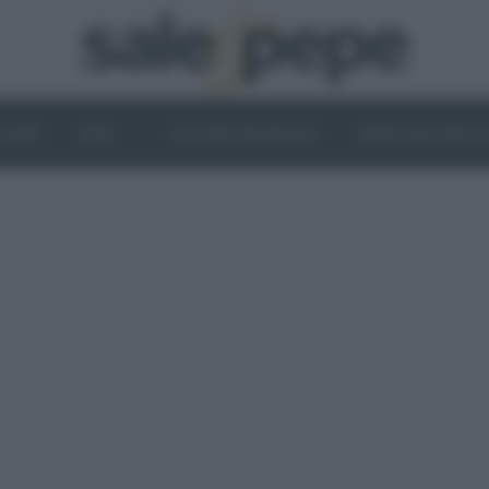
OGHI
VINI
IL LATO VEGETALE
NEWS ED EVENT