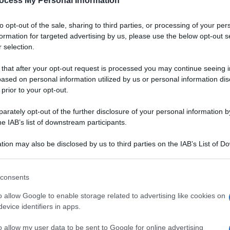
ocess My Personal Information
to opt-out of the sale, sharing to third parties, or processing of your per
formation for targeted advertising by us, please use the below opt-out s
 selection.
 that after your opt-out request is processed you may continue seeing i
ased on personal information utilized by us or personal information dis
 prior to your opt-out.
rately opt-out of the further disclosure of your personal information by
he IAB’s list of downstream participants.
tion may also be disclosed by us to third parties on the IAB’s List of 
 that may further disclose it to other third parties.
Ingredienti
 that this website/app uses one or more Google services and may gath
consents
including but not limited to your visit or usage behaviour. You may click 
320 GRAMMI PENNETTE RIGATE
 to Google and its third-party tags to use your data for below specifi
o allow Google to enable storage related to advertising like cookies on
1 CIPOLLA
ogle consent section.
evice identifiers in apps.
120 MILLILITRI VODKA
Q.B SALE FINO
o allow my user data to be sent to Google for online advertising