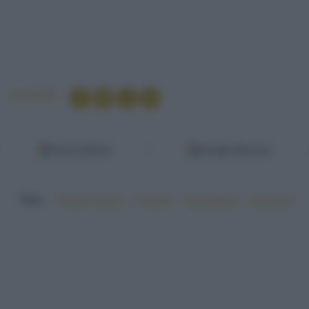
Condividi
Fonti preferite
Google Discover
TAG:
#frutta esotica
#Natale
#panettone
#sfizioso