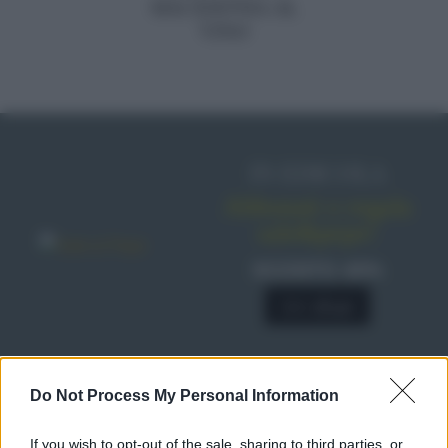
MACEDONIA AL
VINO
IN EDICOLA
Abbonati o regala
sale&pepe!
SCONTO 40%
A € 28,90
RICETTE
Do Not Process My Personal Information
Ricette di stagione
If you wish to opt-out of the sale, sharing to third parties, or
Dolci e dessert