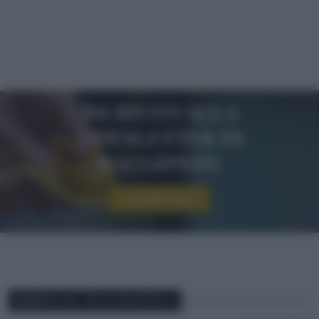
Iscriviti alla
newsletter di
sale&pepe
Iscriviti ora!
ABBINA IL TUO PIATTO A