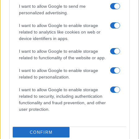
use your data for below specified purposes in below Google
Cucinare la carne
I want to allow Google to send me
consent section.
Preparare il pesce
personalized advertising.
Fare la pasta
I want to allow Google to enable storage
Pulire le verdure
related to analytics like cookies on web or
Decorare
device identifiers in apps.
LUOGHI E PERSONAGGI
VINI E TERRITORI
I want to allow Google to enable storage
Località
Glossario
related to functionality of the website or app.
Personaggi
Bere bene
I want to allow Google to enable storage
Made in Italy
Conoscere il vino
related to personalization.
Mondo
I want to allow Google to enable storage
NEWS ED EVENTI
VIDEO
related to security, including authentication
News
functionality and fraud prevention, and other
Jeunes Restaurateurs
user protection.
Eventi
Consigli pratici
CONFIRM
Benessere