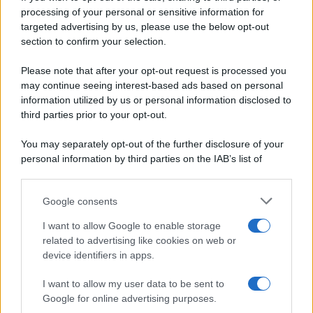
© 2026 Belpietro Edizioni
processing of your personal or sensitive information for
Periodiche SRL
Primi piatti
targeted advertising by us, please use the below opt-out
Ripr. riservata
Secondi piatti
section to confirm your selection.
P.I. 13673600964
Pane e pizze
Privacy Policy
Please note that after your opt-out request is processed you
Aperitivi
Cookie Policy
may continue seeing interest-based ads based on personal
Antipasti
information utilized by us or personal information disclosed to
Preferenze Privacy
Salse e sughi
third parties prior to your opt-out.
Pubblicità
Torte salate
Note legali
You may separately opt-out of the further disclosure of your
Contorni
Chi siamo
personal information by third parties on the IAB’s list of
Marmellate e confetture
downstream participants.
Le migliori ricette di Sale&Pepe
Google consents
This information may also be disclosed by us to third parties
OCCASIONI SPECIALI
SCUOLA DI CUCINA
on the IAB’s List of Downstream Participants that may further
I want to allow Google to enable storage
Natale
Ingredienti
disclose it to other third parties.
related to advertising like cookies on web or
Torte di compleanno
Come fare a...
device identifiers in apps.
Please note that this website/app uses one or more Google
Menu bambini
Dizionario
services and may gather and store information including but
Halloween
Utensili
I want to allow my user data to be sent to
not limited to your visit or usage behaviour. You may click to
Google for online advertising purposes.
Pasqua
Erbe e Aromi
grant or deny consent to Google and its third-party tags to