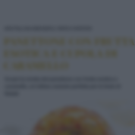
PANETTONE CON 
RICETTE
DOLCI/DESSERT
TORTE E CROSTATE
PANETTONE CON FRUTTA
ESOTICA E CUPOLA DI
CARAMELLO
Scopri la ricetta del panettone con frutta esotica e
caramello, un'ottima variante perfetta per le feste di
Natale