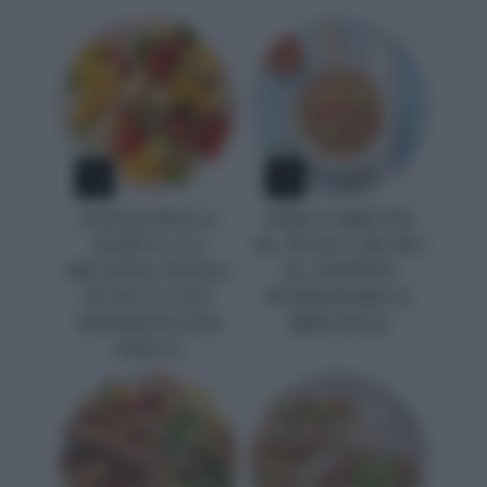
1
2
PANZANELLA
ORECCHIETTE
ESTIVA: LA
AL SUGO CRUDO
RICETTA SENZA
AL DOPPIO
FUOCO CON
POMODORO E
PEPERONCINI
BRICIOLE
DOLCI