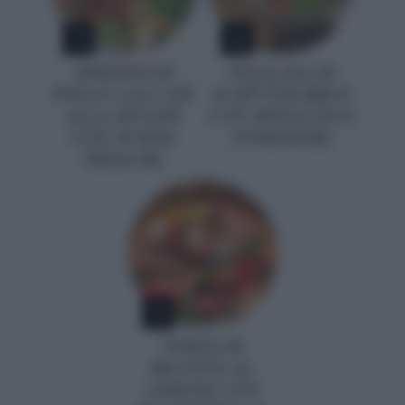
3
4
SPIEDINI DI
INSALATA DI
POLLO LACCATI
SCHÜTTELBROT
ALLA SENAPE
CON SPINACINI E
CON SUSINE
POMODORI
FRESCHE
5
TORTA DI
RICOTTA AL
LIMONE CON