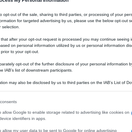
ocess My Personal Information
to opt-out of the sale, sharing to third parties, or processing of your per
formation for targeted advertising by us, please use the below opt-out s
 selection.
 that after your opt-out request is processed you may continue seeing i
ased on personal information utilized by us or personal information dis
 prior to your opt-out.
rately opt-out of the further disclosure of your personal information by
he IAB’s list of downstream participants.
tion may also be disclosed by us to third parties on the IAB’s List of 
 that may further disclose it to other third parties.
 that this website/app uses one or more Google services and may gath
consents
including but not limited to your visit or usage behaviour. You may click 
Ingredienti
 to Google and its third-party tags to use your data for below specifi
o allow Google to enable storage related to advertising like cookies on
ogle consent section.
60 GRAMMI BURRO
evice identifiers in apps.
70 GRAMMI CIOCCOLATO CON NOCCIOLE
o allow my user data to be sent to Google for online advertising