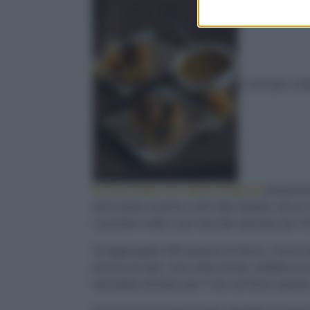
1) Iniziate a d
al cioccolato con salsa al liquore
preparand
sbriciolato insieme a del latte tiepido, ad un
Lavorate il tutto e poi lasciate riposare per 1
2) Aggiungete 300 grammi di farina, il burro 
pizzico di sale. Una volta pronta, mettete la 
lasciatela lievitare per 2 ore nel forno spen