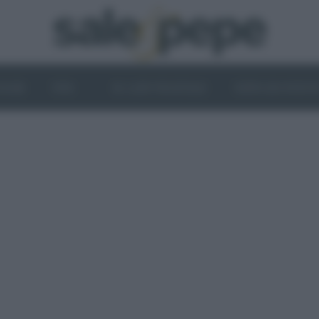
OGHI
VINI
IL LATO VEGETALE
NEWS ED EVENT