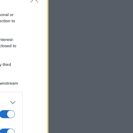
sonal or
ection to
nterest-
closed to
 third
Downstream
er and store
to grant or
ed purposes