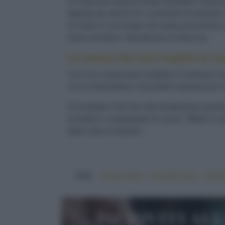
3) Trascorso questo tempo stendete
l’impast
tagliate dei dischi di 4 centimetri di diamet
al centro il cioccolato che avete provveduto a 
nuovo lievitare i dolcetti per un’altra ora.
La cottura dei mini krapfen al ci
1) In una casseruola scaldate il Cointreau insi
con la marmellata e lasciatelo riposare per c
2) Scaldate l’olio fino alla temperatura giusta 
scolateli e cospargeteli di cacao. Offrite ai vo
dalla salsa al liquore.
TAG:
#cioccolato
#ricette expo
#sfizi
Iscriviti al