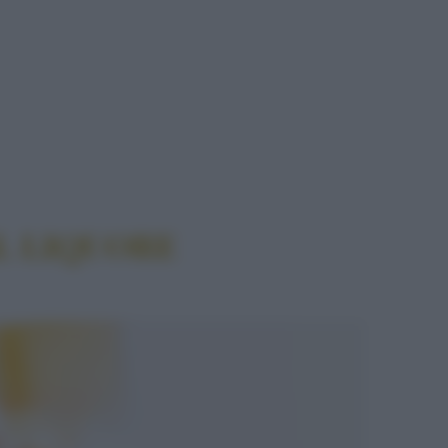
E
L LIQUORE