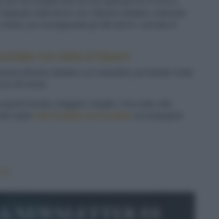
o dei mini krapfen
fino ad uno spessore di 3-4 mm e
ro. Bagnate metà dischi con l’albume sbattuto, sistemate
tritare, poi sovrapponete gli altri dischi. Lasciate di
occolato con salsa al liquore
eme all'anice stellato e al coriandolo, poi frullate il tutto
irca 30 minuti.
quindi iniziate a friggere i krapfen. Una volta cotti,
stri ospiti
i mini krapfen al cioccolato
accompagnati
oso
la newsletter di