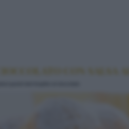
I KRAPFEN AL CIOCCOLATO CON SALSA AL LIQUOR
CIOCCOLATO CON SALSA A
losi questi mini krapfen al cioccolato