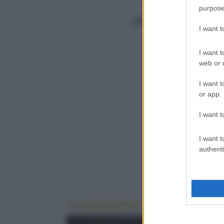
purpose
Totale (min.)
80
Calorie
455/porzione
I want 
I want t
web or d
I want t
or app.
I want t
Q
I want t
authenti
La preparazione dei mini krapfen 