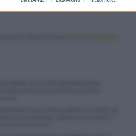
edicarvi alla realizzazione della
ricetta dei mini krapfen
o l’impasto. In una ciotola stemperate il lievito
 cucchiaio di farina e un cucchiaino di zucchero.
0 minuti.
ammorbidito, le uova intere (sia albume che tuorlo) e un
pasta in una ciotola pulita, coperta da un telo umido e
to ma con la luce accesa.