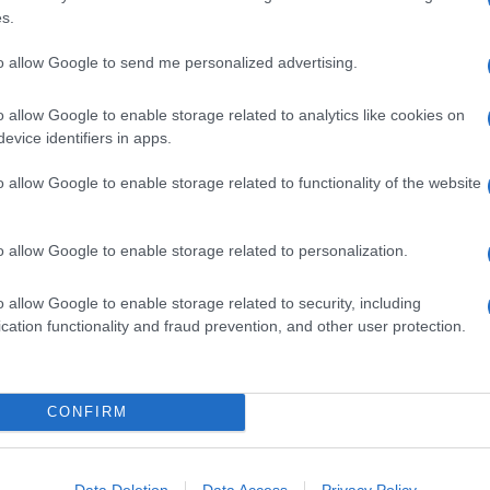
0.5 DECILITRO LATTE INTERO
s.
300 GRAMMI MARMELLATA DI ARANCE
1 ALBUME
to allow Google to send me personalized advertising.
Q.B. ZUCCHERO
o allow Google to enable storage related to analytics like cookies on
3 ANICE STELLATO
evice identifiers in apps.
1 CUCCHIAIO CORIANDOLO SEMI
Q.B. ZUCCHERO A VELO
o allow Google to enable storage related to functionality of the website
Q.B. CACAO AMARO
320 GRAMMI FARINA
o allow Google to enable storage related to personalization.
20 GRAMMI LIEVITO DI BIRRA
.B. SALE
o allow Google to enable storage related to security, including
2 UOVA
cation functionality and fraud prevention, and other user protection.
2 DECILITRI COINTREAU
Q.B. OLIO PER FRIGGERE
CONFIRM
al cioccolato con salsa al liquore
Data Deletion
Data Access
Privacy Policy