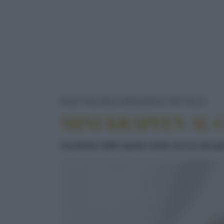
MIN
RICETTE
DOLCI/DESSERT
FRITTELLE
MINI KRAPFEN AL 
Il profumo delle spezie rende ancora più go