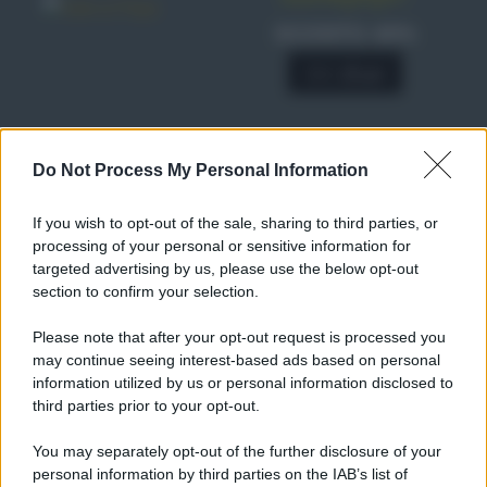
SCONTO 40%
A € 28,90
Do Not Process My Personal Information
RICETTE
Ricette di stagione
If you wish to opt-out of the sale, sharing to third parties, or
Dolci e dessert
© 2026 Belpietro Edizioni
processing of your personal or sensitive information for
Periodiche SRL
Primi piatti
targeted advertising by us, please use the below opt-out
Ripr. riservata
Secondi piatti
section to confirm your selection.
P.I. 13673600964
Pane e pizze
Privacy Policy
Please note that after your opt-out request is processed you
Aperitivi
may continue seeing interest-based ads based on personal
Cookie Policy
Antipasti
information utilized by us or personal information disclosed to
Preferenze Privacy
Salse e sughi
third parties prior to your opt-out.
Pubblicità
Torte salate
Note legali
You may separately opt-out of the further disclosure of your
Contorni
Chi siamo
personal information by third parties on the IAB’s list of
Marmellate e confetture