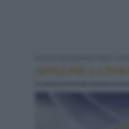
RICETTE
DOLCI/DESSERT
TORTE E CROS
APPLE PIE: LA TO
La classica torta di mele americana racchiude