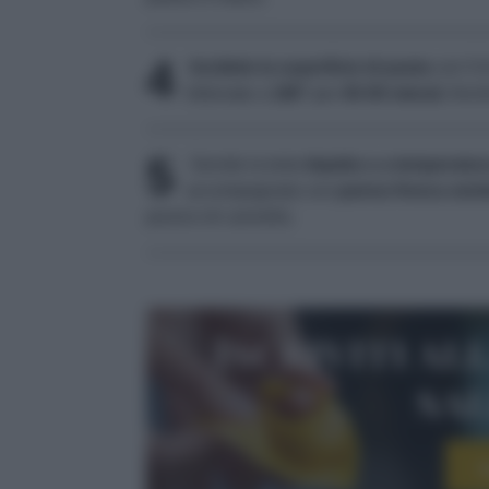
4
Incidete la superficie di pasta
con 5-6 
Infornate a
180°
per
45-50 minuti
, finc
5
Servite la torta
tiepida o a temperatu
accompagnata con
panna fresca sem
pizzico di cannella.
Iscriviti al
sa
I