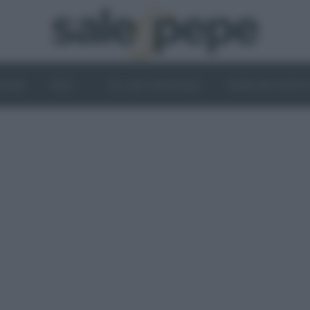
OGHI
VINI
IL LATO VEGETALE
NEWS ED EVENT