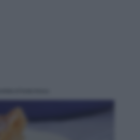
ANA
orbida di frutta fresca