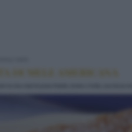
APPLE PIE: LA TORTA DI MELE AMERIC
TATE
TORTE
RTA DI MELE AMERICANA
 tra due stati di pasta friabile, brisée o frolla, una farcia m