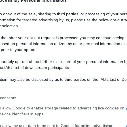
ocess My Personal Information
to opt-out of the sale, sharing to third parties, or processing of your per
formation for targeted advertising by us, please use the below opt-out s
 selection.
 that after your opt-out request is processed you may continue seeing i
ased on personal information utilized by us or personal information dis
 prior to your opt-out.
rately opt-out of the further disclosure of your personal information by
he IAB’s list of downstream participants.
tion may also be disclosed by us to third parties on the IAB’s List of 
 that may further disclose it to other third parties.
 that this website/app uses one or more Google services and may gath
consents
including but not limited to your visit or usage behaviour. You may click 
mericani: è l’
apple pie
,
 to Google and its third-party tags to use your data for below specifi
VOTA
o allow Google to enable storage related to advertising like cookies on
osa. I due strati di pasta
ogle consent section.
evice identifiers in apps.
cetta – di
brisée
(da
cetta
) e ne esistono anche versioni con la
sfoglia
. Le
o allow my user data to be sent to Google for online advertising