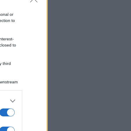
sonal or
ection to
nterest-
closed to
 third
Downstream
er and store
to grant or
ed purposes