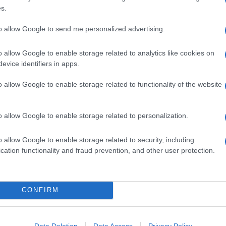
s.
to allow Google to send me personalized advertising.
lla preparazione di dolci golosi, rustici, semplici e sempre
nque, provate quella
soffice con mandorle e cannella
,
o allow Google to enable storage related to analytics like cookies on
os
, liquore distillato dal sidro. Vi piacciono gli abbinamenti
evice identifiers in apps.
 crumble al cocco
e quella
all’olio e rosmarino
.
o allow Google to enable storage related to functionality of the website
Ingredienti
500 G DI PASTA BRISÉE
o allow Google to enable storage related to personalization.
300 G DI ZUCCHERO SEMOLATO
2 CUCCHIAI DI FARINA + QUELLA PER LA
o allow Google to enable storage related to security, including
LAVORAZIONE
cation functionality and fraud prevention, and other user protection.
1 KG DI MELE RENETTE
1 LIMONE
CANNELLA IN POLVERE
CONFIRM
NOCE MOSCATA
BURRO
SALE
Data Deletion
Data Access
Privacy Policy