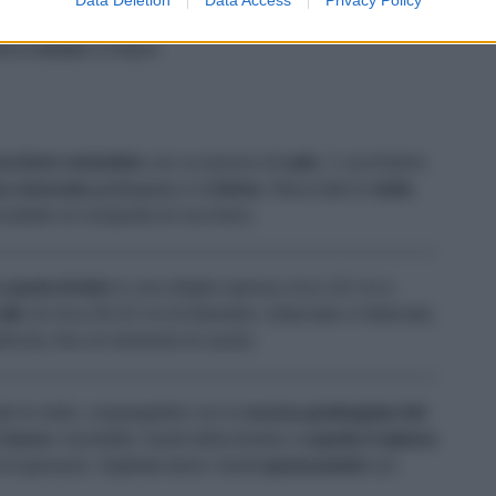
PANNA FRESCA PER ACCOMPAGNARE
ZUCCHERO A VELO
ucchero semolato
con un pizzico di
sale
, 1 cucchiaino
e moscata
grattugiata e la
farina
. Sbucciate le
mele
,
escolatele al composto di zucchero.
a
pasta brisée
in una sfoglia spessa circa 1/2 cm e
lti
, di circa 20-22 cm di diametro, imburrato e infarinato.
llicola, fino al momento di usarla.
ate le mele, cospargetele con la
scorza grattugiata del
i
burro
. Inumidite i bordi della brisée e
coprite il ripieno
di spessore. Sigillate bene i bordi
pizzicandoli
con