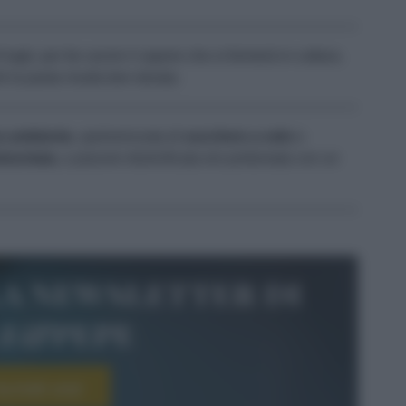
tagli, per far uscire il vapore che si formerà in cottura.
hé la pasta risulta ben dorata.
ra ambiente,
spolverizzata di
zucchero a velo
e
imontata
, a piacere doolcificata e/o profumata con un
la newsletter di
le&pepe
scriviti ora!