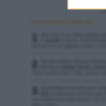
Come preparare l'apple pie
1
Mescolate in una ciotola capiente lo
z
di
cannella
in polvere, 2 pizzichi di
noc
eliminate il torsolo, tagliatele a fettine e m
2
Stendete sulpiano infarinato metà dell
foderate uno
stampo rotondo a bordi a
Tenete la pasta rimasta in frigo, avvolta in pe
3
Bucherellate il fondo della pasta, vers
limone
e distribuitevi alcuni fiocchetti d
con la pasta rimasta, stesa sempre a 1/2 cm 
pollice e indice.