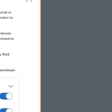
sonal or
ection to
nterest-
closed to
 third
Downstream
er and store
to grant or
ed purposes