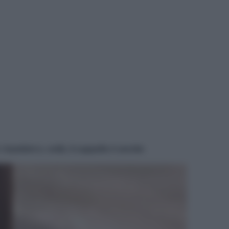
ambini e, voilà, il cappello è servito