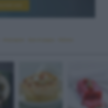
scriviti ora!
#marzapane
#pan di spagna
#sfizioso