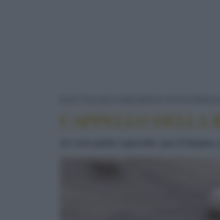
RICETTE
DOLCI/DESSERT
PASTICCERIA
CAPPELLO DELLA 
Un cono gelato capovolto, pan di Spagna, ma