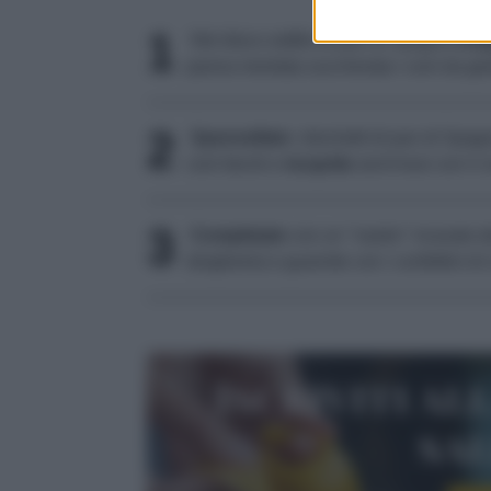
1
Nel disco sottile di pan di Spagna
inta
panna montata zuccherata i coni da gel
2
Spennellate
i dischetti di pan di Spag
coni farciti e
ricoprite
anch'essi con il c
3
Completate
con un "nastro" ricavato d
drogherie) e guarnite con i confettini di 
Iscriviti al
sa