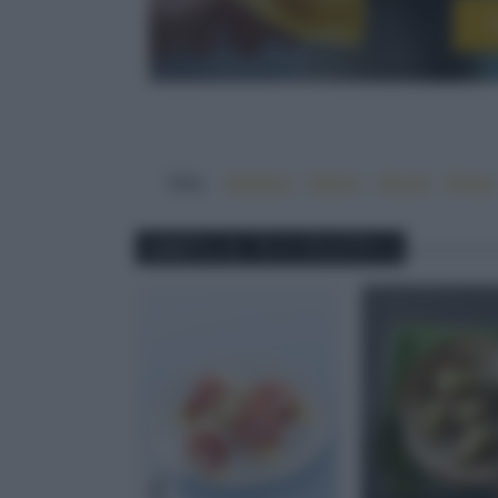
I
TAG:
#befana
#dolce
#facile
#feste
ABBINA IL TUO PIATTO A