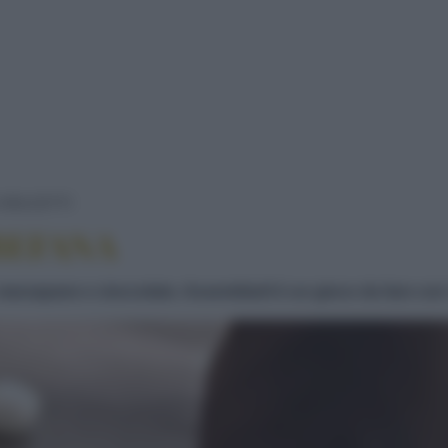
CAPPELLO DELLA BEFANA
DOLCETTI
BEFANA
rzapane e cioccolato. Assemblarli è un gioco da fare con i b