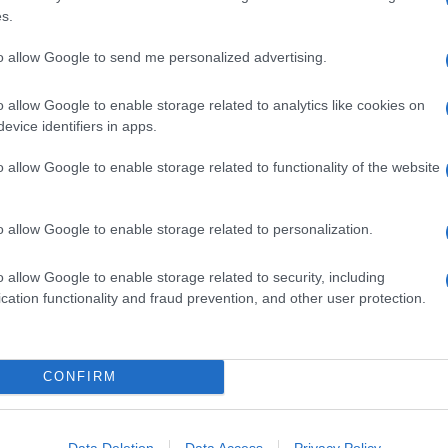
s.
to. La sua bontà è concentrata nella
morbidezza
di un
o
, non elastico, ma facilmente modellabile. È possibile
a glutine
e persino
salato
.
to allow Google to send me personalized advertising.
o allow Google to enable storage related to analytics like cookies on
 quanto serve per prepararlo in casa. Il segreto,
evice identifiers in apps.
e
benissimo le uova finché hanno
quadruplicato
il loro
a
ambiente
, la farina
setacciata
. Potete
aromatizzarlo
o allow Google to enable storage related to functionality of the website
 scorza di agrumi. Se volete farcirlo, il segreto è
a? Ecco ricette smart
per la calza
e
7 idee insolite e
o allow Google to enable storage related to personalization.
one è buona!
o allow Google to enable storage related to security, including
cation functionality and fraud prevention, and other user protection.
Ingredienti
1 DISCO DI PAN DI SPAGNA
4 CONI DA GELATO
CONFIRM
CIOCCOLATO
MARZAPANE VERDE
CONFETTINI GLASSATI DI CIOCCOLATO
Data Deletion
Data Access
Privacy Policy