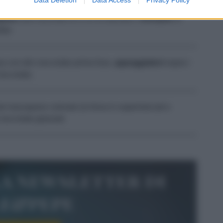
gliate
tanti dischetti di 8 cm di diametro.
Riempite
di
ato.
na con del cioccolato prima fuso,
appoggiatevi
sopra i
ioccolato.
al marzapane colorato (si trova in supermercati e
cioccolato glassati.
la newsletter di
le&pepe