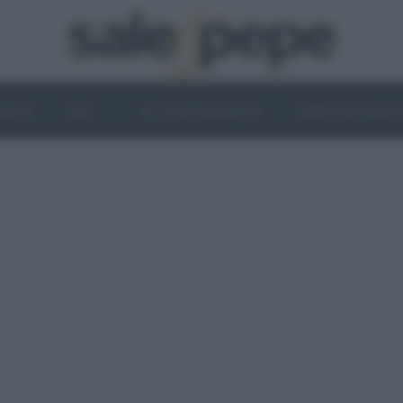
OGHI
VINI
IL LATO VEGETALE
NEWS ED EVENT