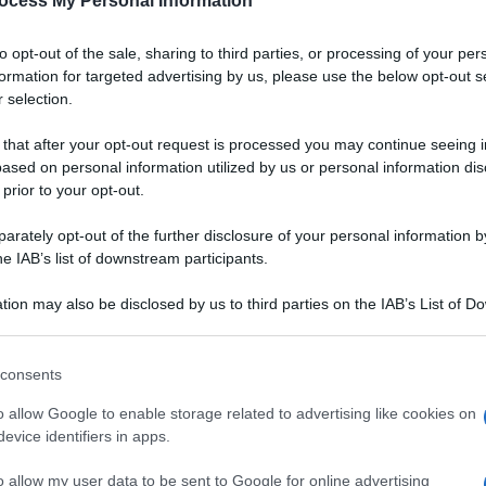
ocess My Personal Information
to opt-out of the sale, sharing to third parties, or processing of your per
formation for targeted advertising by us, please use the below opt-out s
 selection.
 that after your opt-out request is processed you may continue seeing i
ased on personal information utilized by us or personal information dis
 prior to your opt-out.
rately opt-out of the further disclosure of your personal information by
he IAB’s list of downstream participants.
tion may also be disclosed by us to third parties on the IAB’s List of 
 that may further disclose it to other third parties.
 that this website/app uses one or more Google services and may gath
consents
including but not limited to your visit or usage behaviour. You may click 
di marzapane e cono
 to Google and its third-party tags to use your data for below specifi
VOTA
o allow Google to enable storage related to advertising like cookies on
rato con marzapane e
ogle consent section.
evice identifiers in apps.
arlo
o allow my user data to be sent to Google for online advertising
ceria, facile da preparare
in casa
, ancora più semplice