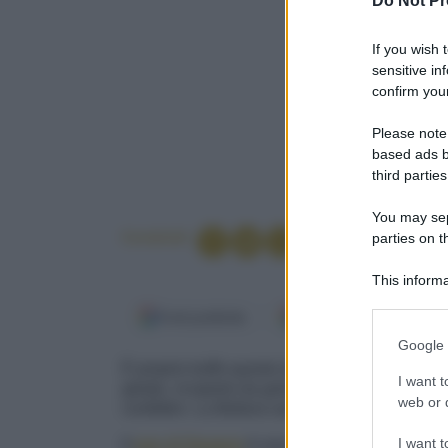
Do Not Pr
If you wish 
sensitive in
confirm your
Please note
based ads b
third parties
You may sepa
Condividi
parties on t
This informa
Participants
Fonti preferite
Google Discover
Please note
Google 
information 
È proprio buffo questo dolcetto, un cappello 
deny consent
I want t
gelato, ricoperto da goloso cioccolato e deco
in below Go
web or d
confettini. La Befana sarà ben felice di indoss
I want t
Il
pan di Spagna
è una delle basi della pastic