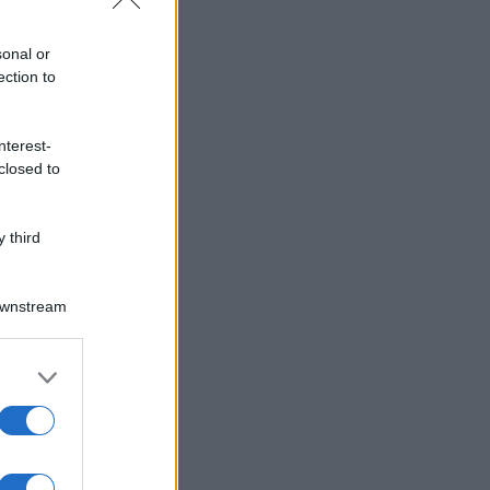
sonal or
ection to
nterest-
closed to
 third
Downstream
er and store
to grant or
ed purposes