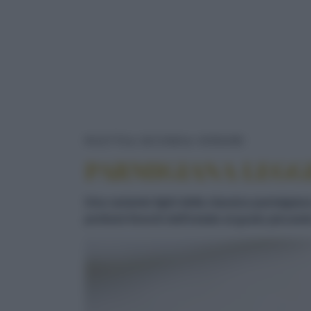
PARMIGIAN
RICETTE
SECONDI
VERDURE
PARMIGIANA LEGG
Una variante light della classica parmigiana
profumi freschi dell'estate al gusto piccan