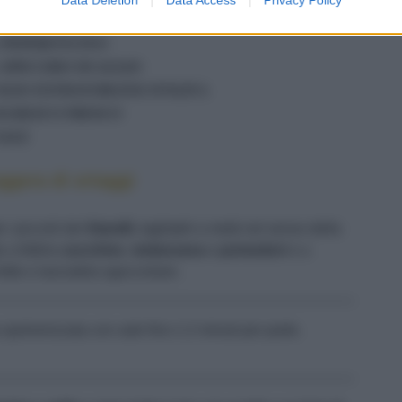
1 MELANZANA
1 PEPERONCINO
1 SPICCHIO DI AGLIO
OLIO EXTRAVERGINE D'OLIVA
BASILICO FRESCO
SALE
ggera di ortaggi
e i piccioli dei
friarelli
, tagliateli a metà nel senso della
 a fettine
zucchine
,
melanzana
e
pomodori
e a
ette e lasciatela sgocciolare.
 spolverizzata con sale fino 1-2 minuti per parte.