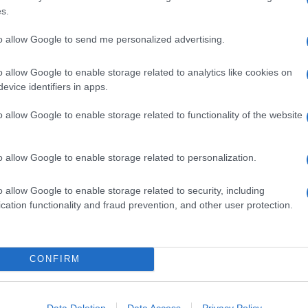
iarelli vengono
scottati
sulla piastra e poi alternati a strati
s.
A dare un
carattere deciso
al piatto è una saporita
salsina
una spolverata finale di parmigiano. Una cottura
to allow Google to send me personalized advertising.
o
e incredibilmente
profumato
!
o allow Google to enable storage related to analytics like cookies on
evice identifiers in apps.
la
parmigiana di melanzane allo yogurt
, la
parmigiana di
iana di melanzane leggera alla ricotta
.
o allow Google to enable storage related to functionality of the website
armigiana di melanzane e scamone
o la
parmigiana di
sed
e piena di
gusto
, vi proponiamo la
parmigiana
o allow Google to enable storage related to personalization.
u
.
o allow Google to enable storage related to security, including
Ingredienti
cation functionality and fraud prevention, and other user protection.
250 G DI MOZZARELLA LIGHT
40 G DI PARMIGIANO REGGIANO GRATTUGIATO
4 PEPERONCINI VERDI (FRIARELLI)
CONFIRM
4 POMODORI
4 CIPOLLOTTI
2 ZUCCHINE
Data Deletion
Data Access
Privacy Policy