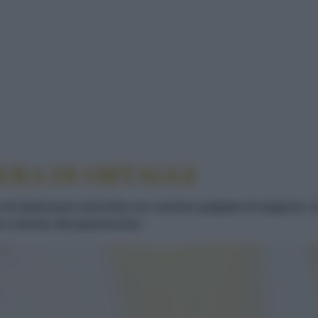
A LEGGERA DI ORTAGGI
ERA DI ORTAGGI
 di melanzane arricchita con verdure grigliate di stagione: l
te e deciso del peperoncino