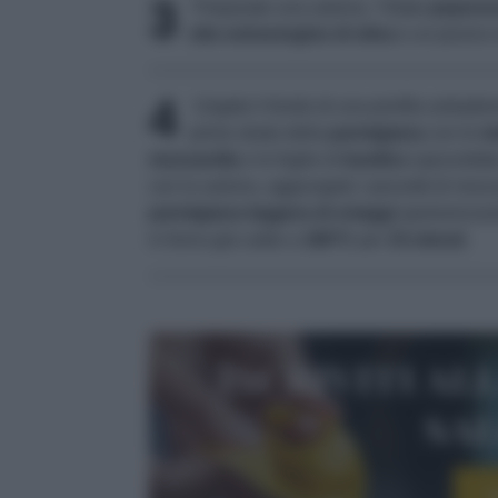
3
Preparate una salsina. Tritate
peperon
olio extravergine di oliva
e un pizzico
4
Ungete il fondo di una pirofila antiader
primo strato della
parmigiana
con le
m
mozzarella
e le foglie di
basilico
spezzettate
con la salsina, aggiungete i pezzetti di mozza
parmigiana leggera di ortaggi
spolverizzan
in forno già caldo a
180°C
per
15 minuti
.
Iscriviti al
sa
I