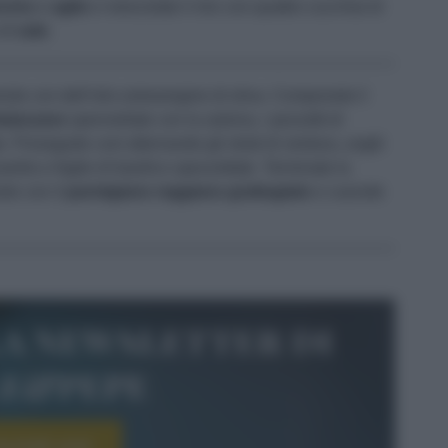
cino
e
aglio
e mescolate il mix con quattro cucchiai di
 di
sale
.
ente con dell’olio extravergine di oliva. Componete il
elanzane
spennellate con la salsina, i pezzetti di
. Proseguite così alternando gli strati di verdura, ungili
rella e foglie di basilico spezzettate. Terminate la
do con il
parmigiano reggiano grattugiato
e cuocete
la newsletter di
le&pepe
scriviti ora!