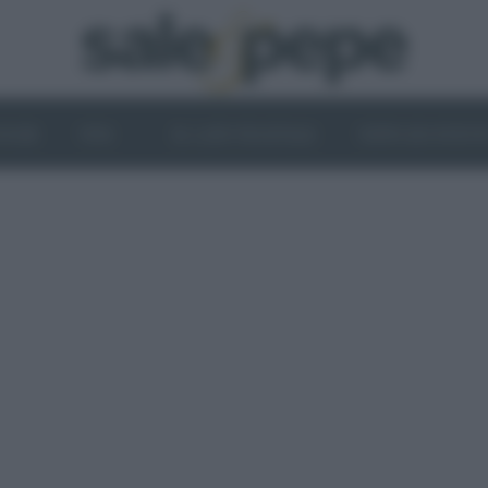
OGHI
VINI
IL LATO VEGETALE
NEWS ED EVENT