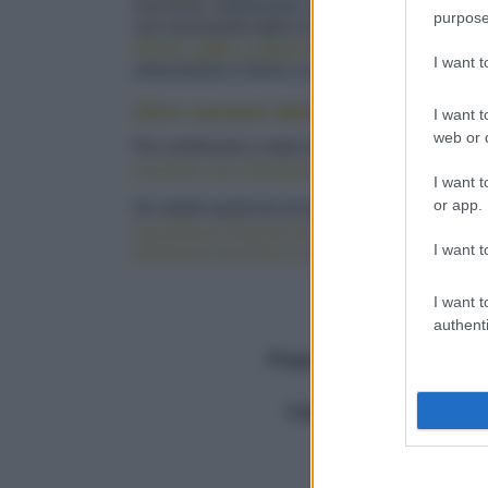
Zucchine, melanzane, pomodori, cipollotti e fr
purpose
con mozzarella light e tanto
basilico fresco
. 
all'olio, aglio e peperoncino
, completata da 
I want 
velocissima in forno e avrete un piatto
colorat
Altre varianti della parmigiana
I want t
web or d
Per continuare a stare leggeri, provate anche 
zucchine con mozzarella e basilico
e la
parmig
I want t
or app.
Se volete qualcosa di più
ricco
, preparate la
p
zucchine al ragù piccante
. In chiave
plant ba
I want t
vegana di zucchine e peperoni con ragù di tof
I want t
Facile
authenti
Dosi
4
Preparazione (min.)
75
Totale (min.)
75
Calorie
260/porzione