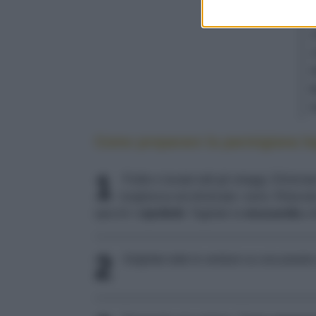
Come preparare la parmigiana le
1
Pulite e lavate tutti gli ortaggi. Eliminat
lunghezza ed eliminate i semi. Riducete
spicchi i
cipollotti
. Tagliate la
mozzarella
a f
2
Grigliate tutte le verdure su una piastra