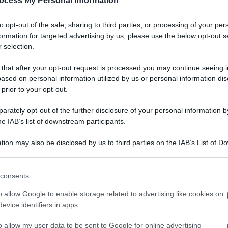
ocess My Personal Information
to opt-out of the sale, sharing to third parties, or processing of your per
formation for targeted advertising by us, please use the below opt-out s
 selection.
 that after your opt-out request is processed you may continue seeing i
ased on personal information utilized by us or personal information dis
 prior to your opt-out.
rately opt-out of the further disclosure of your personal information by
he IAB’s list of downstream participants.
tion may also be disclosed by us to third parties on the IAB’s List of 
 that may further disclose it to other third parties.
 that this website/app uses one or more Google services and may gath
consents
including but not limited to your visit or usage behaviour. You may click 
 to Google and its third-party tags to use your data for below specifi
o allow Google to enable storage related to advertising like cookies on
gero e sfizioso. Se cercate
ogle consent section.
evice identifiers in apps.
VOTA
ssica parmigiana di
e
fa il caso vostro.
o allow my user data to be sent to Google for online advertising