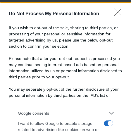
RICETTE
Do Not Process My Personal Information
Ricette di stagione
If you wish to opt-out of the sale, sharing to third parties, or
Dolci e dessert
© 2026 Belpietro Edizioni
processing of your personal or sensitive information for
Periodiche SRL
Primi piatti
targeted advertising by us, please use the below opt-out
Ripr. riservata
Secondi piatti
section to confirm your selection.
P.I. 13673600964
Pane e pizze
Privacy Policy
Please note that after your opt-out request is processed you
Aperitivi
Cookie Policy
may continue seeing interest-based ads based on personal
Antipasti
information utilized by us or personal information disclosed to
Preferenze Privacy
Salse e sughi
third parties prior to your opt-out.
Pubblicità
Torte salate
Note legali
You may separately opt-out of the further disclosure of your
Contorni
Chi siamo
personal information by third parties on the IAB’s list of
Marmellate e confetture
downstream participants.
Le migliori ricette di Sale&Pepe
Google consents
This information may also be disclosed by us to third parties
OCCASIONI SPECIALI
SCUOLA DI CUCINA
on the IAB’s List of Downstream Participants that may further
I want to allow Google to enable storage
Natale
Ingredienti
disclose it to other third parties.
related to advertising like cookies on web or