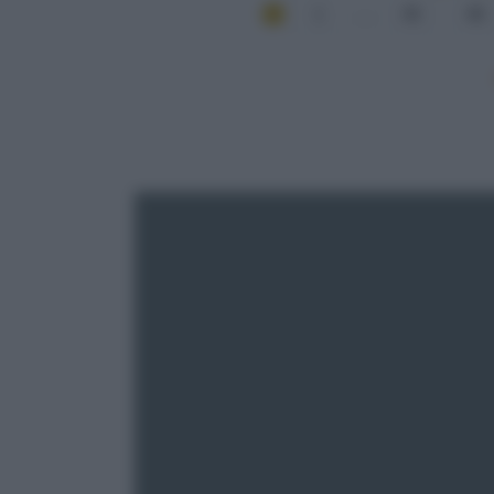
1
...
45
46