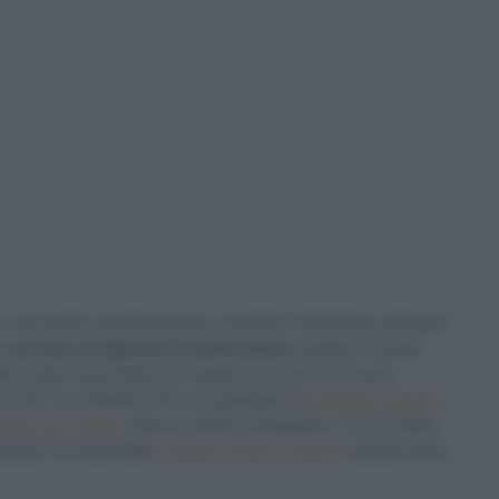
tuoi ospiti con piatti gustosi e invitanti? Sale&Pepe seleziona
e,
per fare un figurone in pochi minuti
e portare in tavola
 attimo, primi stuzzicanti che saranno un sicuro successo,
n boccone. Un esempio? Prova a preparare le
Polpettine saporite
funghi orecchiette
, veloce e anche coreografico. Con le nostre
arare: la ricetta delle
Lasagne di pane carasau
è quella che fa