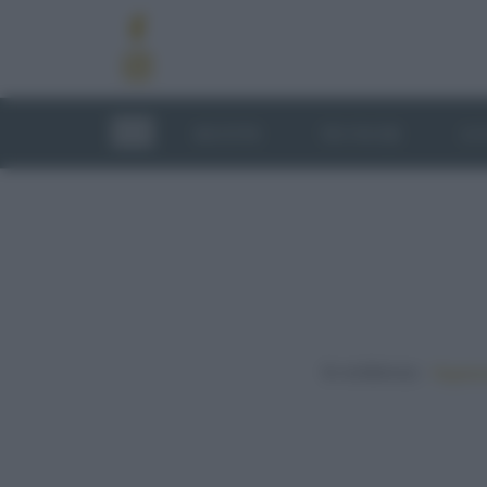
RICETTE
TECNICHE
LU
In evidenza:
Vegetar