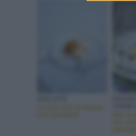
DOLCETTI
SPAGHE
VERMIC
Le mini tatin di banana
con cioccolato
Nidi di 
con car
asparag