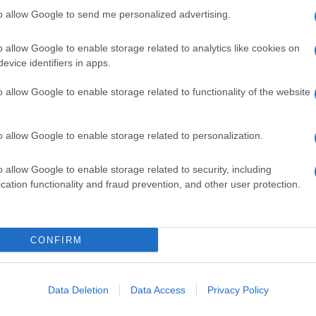
to allow Google to send me personalized advertising.
o allow Google to enable storage related to analytics like cookies on
evice identifiers in apps.
o allow Google to enable storage related to functionality of the website
o allow Google to enable storage related to personalization.
o allow Google to enable storage related to security, including
cation functionality and fraud prevention, and other user protection.
CONFIRM
TI
CIOCCOLATO
i al peperoncino,
Il salame di cioccolato
a e pepe
ai pistacchi
Data Deletion
Data Access
Privacy Policy
ato