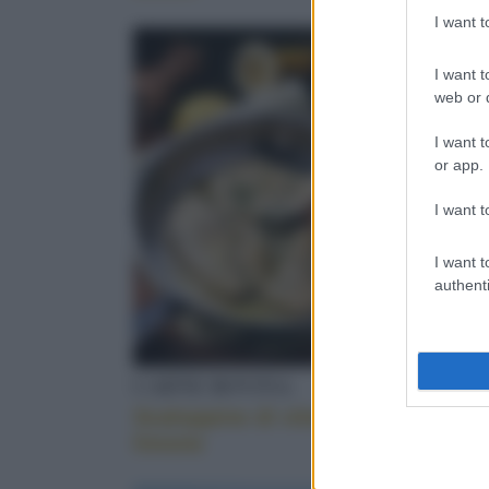
I want 
BEVANDE
I want t
web or d
I want t
or app.
I want t
I want t
authenti
CARNE BOVINA
DOLCET
Scaloppine di vitello al
I tartuf
limone
cannell
garofan