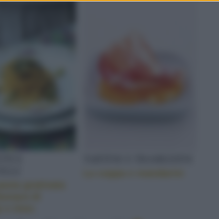
TTI E
TARTINE E TRAMEZZINI
ELLI
La coppa e mandarini
pasta gratinata
bonara di
i e timo