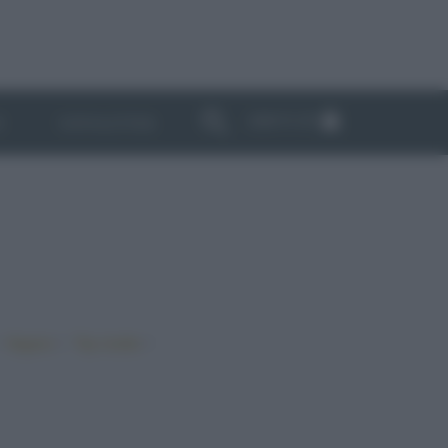
ABBONATI
I
NEWSLETTER
•
•
•
Vegano
Top ricette