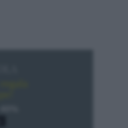
OLA
regala
pe!
 40%
0