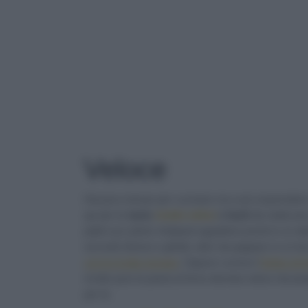
TAG
: VELOCE
Veloce
Hai poco tempo per cucinare ma vuoi sorprendere i 
qui per te
tante
ricette veloci
e facili
da realizzar
piatti succulenti. Antipasti appetitosi pronti in un
secondi sfiziosi e ghiotti, dolci da pappare in u
con la ricotta romana
. Oppure cucina il
Tortino di 
ricette pure la pasta al forno diventa veloce da prep
per te.