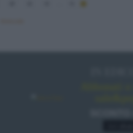
47
48
49
...
76
Mostra tutte
IN EDIC
Abbonati o 
sale&pe
SCONTO
A € 28,9