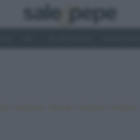
OGHI
VINI
IL LATO VEGETALE
NEWS ED EVENT
•
•
•
•
iano
Ricette sfiziose
Ricette light
Ricette veloci
Ricette facili