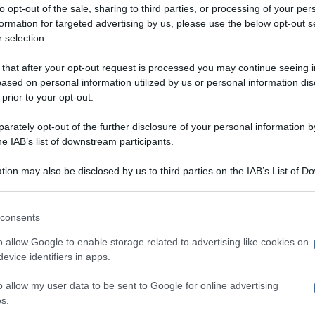
ice al rosmarino
verdure
to opt-out of the sale, sharing to third parties, or processing of your per
formation for targeted advertising by us, please use the below opt-out s
elmo
 selection.
E
 that after your opt-out request is processed you may continue seeing i
ased on personal information utilized by us or personal information dis
 prior to your opt-out.
rately opt-out of the further disclosure of your personal information by
CO
he IAB’s list of downstream participants.
tion may also be disclosed by us to third parties on the IAB’s List of 
 that may further disclose it to other third parties.
ALE
 that this website/app uses one or more Google services and may gath
consents
including but not limited to your visit or usage behaviour. You may click 
 to Google and its third-party tags to use your data for below specifi
o allow Google to enable storage related to advertising like cookies on
ogle consent section.
evice identifiers in apps.
SALATA
SALSA SALATA
o allow my user data to be sent to Google for online advertising
 Chantilly
Il bianco allo yogurt
s.