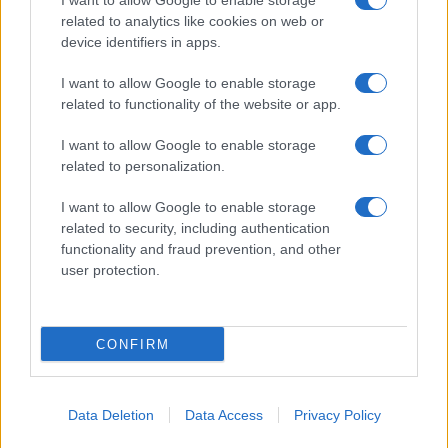
I want to allow Google to enable storage
Pulire le verdure
related to analytics like cookies on web or
Decorare
device identifiers in apps.
LUOGHI E PERSONAGGI
VINI E TERRITORI
I want to allow Google to enable storage
Località
Glossario
related to functionality of the website or app.
Personaggi
Bere bene
I want to allow Google to enable storage
Made in Italy
Conoscere il vino
related to personalization.
Mondo
I want to allow Google to enable storage
NEWS ED EVENTI
VIDEO
related to security, including authentication
News
functionality and fraud prevention, and other
Jeunes Restaurateurs
user protection.
Eventi
Consigli pratici
CONFIRM
Benessere
Cultura del cibo
Data Deletion
Data Access
Privacy Policy