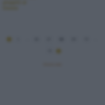
pioppini al
limone
1
...
66
67
68
69
70
...
76
Mostra tutte