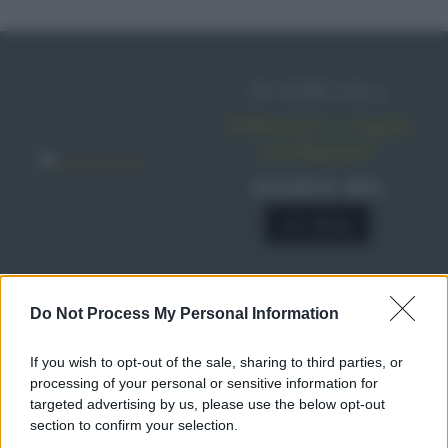
IN EDICOLA
Abbonati o regala
sale&pepe!
SCONTO 40%
A € 28,90
Do Not Process My Personal Information
RICETTE
Ricette di stagione
If you wish to opt-out of the sale, sharing to third parties, or
Dolci e dessert
© 2026 Belpietro Edizioni
processing of your personal or sensitive information for
Periodiche SRL
Primi piatti
targeted advertising by us, please use the below opt-out
Ripr. riservata
Secondi piatti
section to confirm your selection.
P.I. 13673600964
Pane e pizze