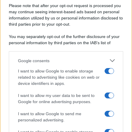
Privacy Policy
Please note that after your opt-out request is processed you
Aperitivi
may continue seeing interest-based ads based on personal
Cookie Policy
Antipasti
information utilized by us or personal information disclosed to
Preferenze Privacy
Salse e sughi
third parties prior to your opt-out.
Pubblicità
Torte salate
Note legali
You may separately opt-out of the further disclosure of your
Contorni
Chi siamo
personal information by third parties on the IAB’s list of
Marmellate e confetture
downstream participants.
Le migliori ricette di Sale&Pepe
Google consents
This information may also be disclosed by us to third parties
OCCASIONI SPECIALI
SCUOLA DI CUCINA
on the IAB’s List of Downstream Participants that may further
I want to allow Google to enable storage
Natale
Ingredienti
disclose it to other third parties.
related to advertising like cookies on web or
Torte di compleanno
Come fare a...
device identifiers in apps.
Please note that this website/app uses one or more Google
Menu bambini
Dizionario
services and may gather and store information including but
Halloween
Utensili
I want to allow my user data to be sent to
not limited to your visit or usage behaviour. You may click to
Google for online advertising purposes.
Pasqua
grant or deny consent to Google and its third-party tags to
Erbe e Aromi
use your data for below specified purposes in below Google
Cucinare la carne
I want to allow Google to send me
consent section.
Preparare il pesce
personalized advertising.
Fare la pasta