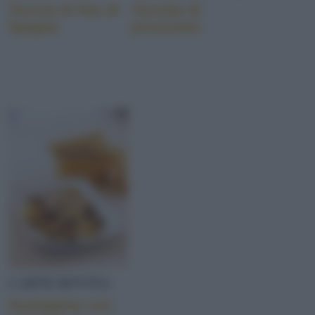
Terrina di Pan di
Torrette di
Spagna
prosciutto
CARNE BOVINA
Scaloppine con