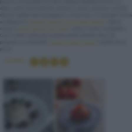
portare in tavola piatti succulenti. Antipasti appetitosi pronti in un
attimo, primi stuzzicanti che saranno un sicuro successo, secondi
sfiziosi e ghiotti, dolci da pappare in un boccone. Un esempio? Prova
a preparare le
Polpettine saporite con la ricotta romana
. Oppure
cucina il
Tortino di funghi orecchiette
, veloce e anche coreografico.
Con le nostre ricette pure la pasta al forno diventa veloce da
preparare: la ricetta delle
Lasagne di pane carasau
è quella che fa
per te.
Condividi
FRUTTI DI BOSCO
OLIO AL PEPERONCINO
LONZA