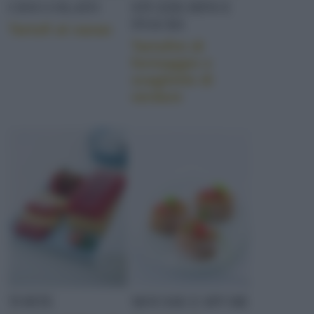
CIOCCOLATO
STUZZICHINI E
SNACKS
Tartufi al cacao
Tartufini di
formaggio e
scagliette di
verdure
TORTE
MOUSSE E SPUME