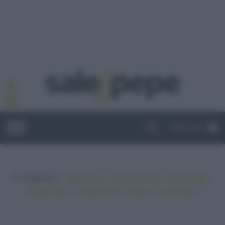
ABBONATI
In evidenza:
•
•
•
Vegetariano
Ricette sfiziose
Ricette light
•
•
•
•
Ricette veloci
Ricette facili
Vegano
Top ricette