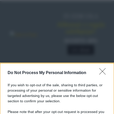
IN EDICOLA
Abbonati o regala
sale&pepe!
SCONTO 40%
A € 28,90
Do Not Process My Personal Information
RICETTE
Ricette di stagione
If you wish to opt-out of the sale, sharing to third parties, or
Dolci e dessert
© 2026 Belpietro Edizioni
processing of your personal or sensitive information for
Periodiche SRL
Primi piatti
targeted advertising by us, please use the below opt-out
Ripr. riservata
Secondi piatti
section to confirm your selection.
P.I. 13673600964
Pane e pizze
Privacy Policy
Please note that after your opt-out request is processed you
Aperitivi