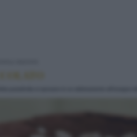
CROSTATA AL CIOCCOLATO
TATE
CROSTATE
CCOLATO
fetta pastafrolla si sposano in un abbinamento all'insegna de