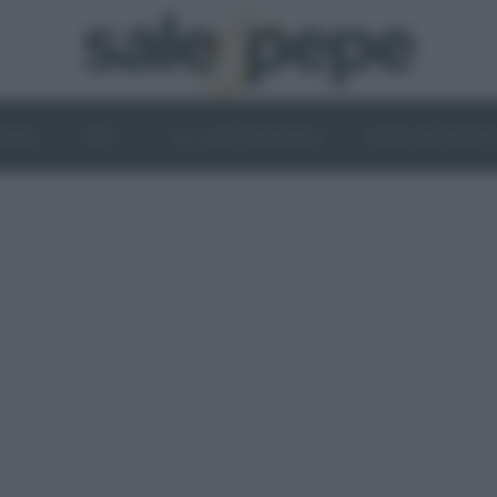
OGHI
VINI
IL LATO VEGETALE
NEWS ED EVENT