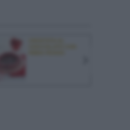
CROSTATA AL
CIOCCOLATO CON
RIBES ROSSO