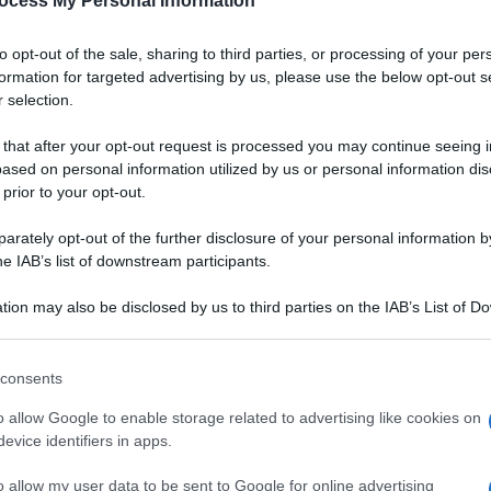
ocess My Personal Information
to opt-out of the sale, sharing to third parties, or processing of your per
formation for targeted advertising by us, please use the below opt-out s
 selection.
 that after your opt-out request is processed you may continue seeing i
ased on personal information utilized by us or personal information dis
 prior to your opt-out.
rately opt-out of the further disclosure of your personal information by
he IAB’s list of downstream participants.
tion may also be disclosed by us to third parties on the IAB’s List of 
 that may further disclose it to other third parties.
 that this website/app uses one or more Google services and may gath
consents
including but not limited to your visit or usage behaviour. You may click 
Ingredienti
 to Google and its third-party tags to use your data for below specifi
o allow Google to enable storage related to advertising like cookies on
ogle consent section.
80 GRAMMI BURRO
evice identifiers in apps.
100 GRAMMI CIOCCOLATO FONDENTE
o allow my user data to be sent to Google for online advertising