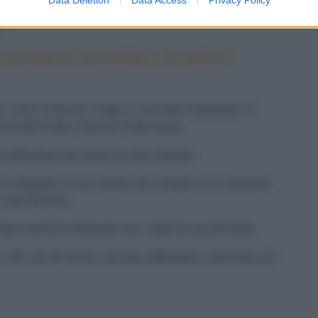
la forma di una palla e avvolgila con una pellicola, poi
.
 crostata al cioccolato e la cottura
, unisci la fecola, il latte, lo zucchero rimanente e il
uocendo il tutto a fiamma molto bassa.
 raffreddare poi unisci le uova sbattute.
lo e adagiala in uno stampo da crostata di 22 centimetri
carta da forno.
dopo averlo bucherellato con i rebbi di una forchetta.
a 180° per 40 minuti, lasciala raffreddare e decorala con