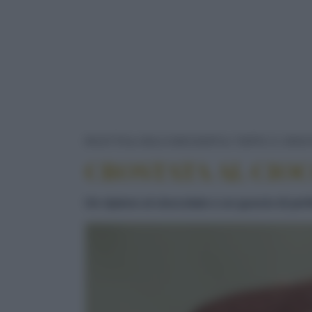
RICETTE
DOLCI/DESSERT
TORTE E CROS
CROSTATA AL CIO
Un ripieno al cioccolato e un guscio di per