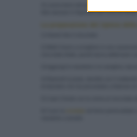
3) Lavora bene tutti gli ingredienti, dai loro 
falla riposare in frigorifero per circa 30 minuti
La preparazione del ripieno della
1) Intanto trita il
cioccolato
.
2) Metti il burro a sciogliere in una casseruola
cioccolato tritato, quindi lascia addensare c
3) Aggiungi le mandorle e la vaniglina, lascia
4) Riprendi la pasta, stendila con il mattarel
di diametro che hai provveduto a foderare di 
5) Copri il fondo con la crema al cioccolato 
6) Cuoci la
crostata
nel forno preriscaldato 
mandorle a lamelle.