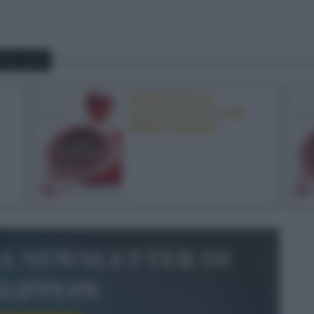
COLATO
CROSTATA AL
CIOCCOLATO CON
RIBES ROSSO
la newsletter di
le&pepe