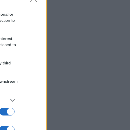
sonal or
ection to
nterest-
closed to
 third
Downstream
er and store
to grant or
ed purposes