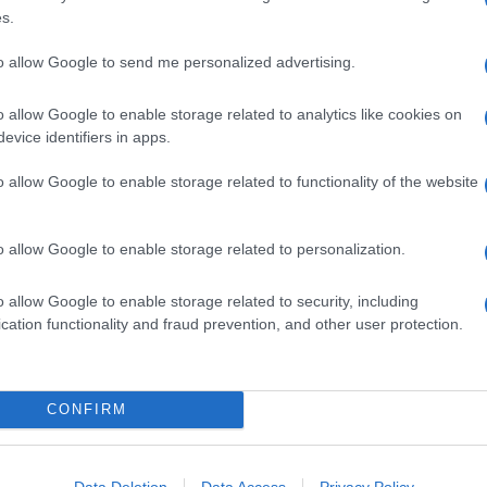
150 GRAMMI FARINA
s.
3 DECILITRI LATTE INTERO
.B. SALE
to allow Google to send me personalized advertising.
4 UOVA
o allow Google to enable storage related to analytics like cookies on
1 TUORLO
evice identifiers in apps.
175 GRAMMI ZUCCHERO
1 BUSTINA VANIGLINA O VANILLINA
o allow Google to enable storage related to functionality of the website
150 GRAMMI MANDORLE PELATE
60 GRAMMI FECOLA DI PATATE
o allow Google to enable storage related to personalization.
 cioccolato
o allow Google to enable storage related to security, including
cation functionality and fraud prevention, and other user protection.
colato
seguendo passo passo questa ricetta: tosta le
orate. Una volta fredde tritale nel mixer con 50 grammi
e.
CONFIRM
la la farina con 30 grammi di burro a dadini, un pizzico di
Data Deletion
Data Access
Privacy Policy