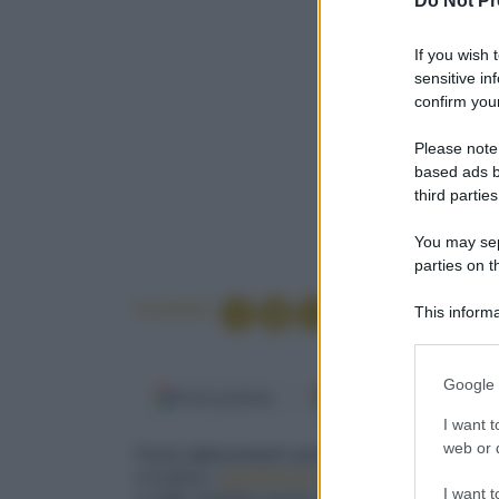
Do Not Pr
If you wish 
sensitive in
confirm your
Please note
based ads b
third parties
You may sepa
parties on t
Condividi
This informa
Participants
Please note
Google 
information 
Fonti preferite
Google Discover
deny consent
I want t
in below Go
web or d
Pochi abbinamenti sanno sorprendere in tavol
e la terra: i
gamberoni croccanti avvolti nel 
I want t