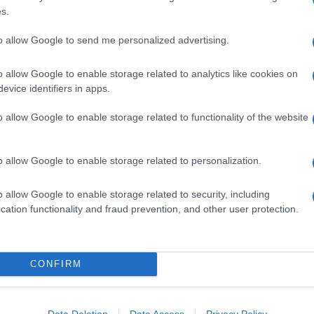
r creare un piatto
s.
emplice, ma il gusto finale risulterà
saporito e
delicata
dei gamberoni e la
sapidità
del lardo danno vita
to allow Google to send me personalized advertising.
vostri commensali.
 un'unione molto amata in cucina, perché unisce sapori
o allow Google to enable storage related to analytics like cookies on
Noi adoriamo anche questi
rosti di lenticchie rosse con
evice identifiers in apps.
ece cercate una ricetta
fresca
dove la delicata carne dei
are di gamberi rossi al mandarino
.
o allow Google to enable storage related to functionality of the website
dai gamberoni durante la cottura?
astanza calda oppure quando il lardo è tagliato troppo
o allow Google to enable storage related to personalization.
zione è
inumidire leggermente le fettine di lardo prima
io nelle prime fasi della cottura. È fondamentale anche non
o allow Google to enable storage related to security, including
i staccheranno naturalmente dalla padella, e il lardo sarà
cation functionality and fraud prevention, and other user protection.
ronti per essere girati.
Ingredienti
CONFIRM
16 GAMBERONI
16 FETTINE DI LARDO
1 CUCCHIAINO DI SENAPE
Data Deletion
Data Access
Privacy Policy