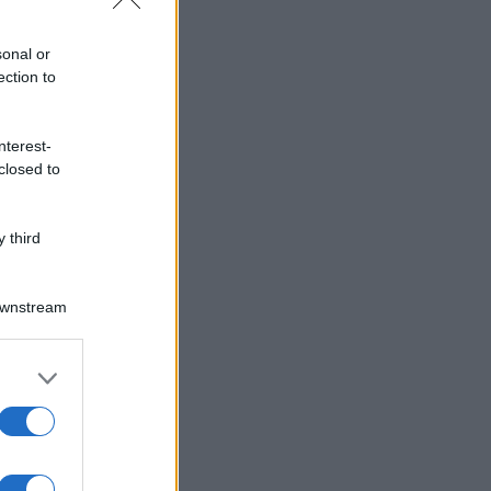
sonal or
ection to
nterest-
closed to
 third
Downstream
er and store
to grant or
ed purposes