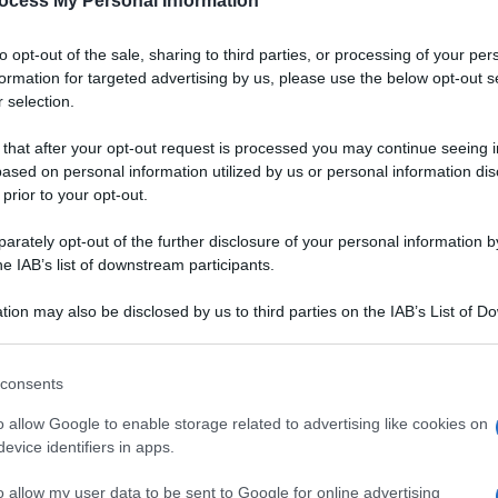
ocess My Personal Information
to opt-out of the sale, sharing to third parties, or processing of your per
formation for targeted advertising by us, please use the below opt-out s
 selection.
 that after your opt-out request is processed you may continue seeing i
ased on personal information utilized by us or personal information dis
 prior to your opt-out.
rately opt-out of the further disclosure of your personal information by
he IAB’s list of downstream participants.
tion may also be disclosed by us to third parties on the IAB’s List of 
 that may further disclose it to other third parties.
 that this website/app uses one or more Google services and may gath
consents
including but not limited to your visit or usage behaviour. You may click 
 to Google and its third-party tags to use your data for below specifi
o allow Google to enable storage related to advertising like cookies on
ogle consent section.
evice identifiers in apps.
a come quello tra il mare
VOTA
lardo
sono la prova che,
o allow my user data to be sent to Google for online advertising