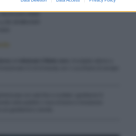
1 NOCE BURRO
1 MANCIATA PEPE
0,5 DL DI BRANDY
SALE
ardo
 dorso
ed
eliminate il filetto nero
. Avvolgete attorno a
Emulsionate 0,5 dl di brandy con 1 cucchiaino di senape
lverizzata con sale fino e scottate i gamberoni
1
onete nella padella 1 noce di burro e l'emulsione
a sui gamberoni e servite.