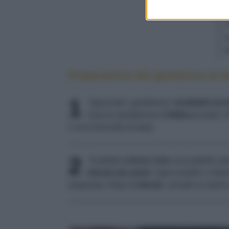
Preparazione dei gamberoni al l
1
Sgusciate i gamberoni,
incideteli sul
ciascun gamberone
1 fettina
di lardo. 
e una macinata di pepe.
2
Scaldate
a fuoco vivo
una padella spo
minuto per parte
. Sgocciolateli e disp
preparata. Dopo
1 minuto
, versate la salsin