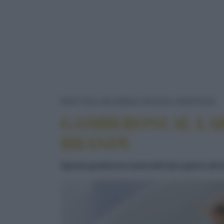
G
RICETTE
SECONDI
PESCE
CROSTACEI
GAMBERONI AL LAR
BRANDY
Questi gamberoni arricchiti dal sapore del