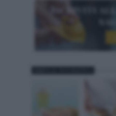
Iscriviti al
sa
I
ABBINA IL TUO PIATTO A