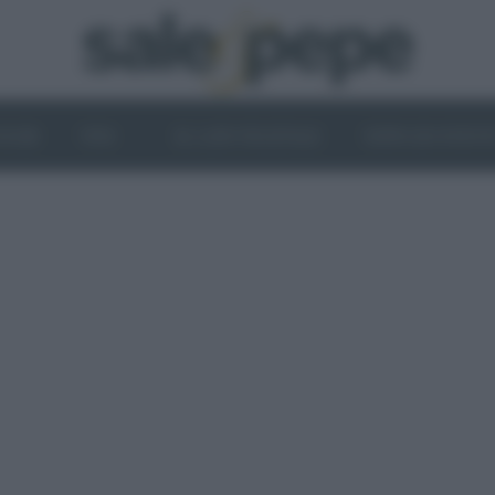
OGHI
VINI
IL LATO VEGETALE
NEWS ED EVENT