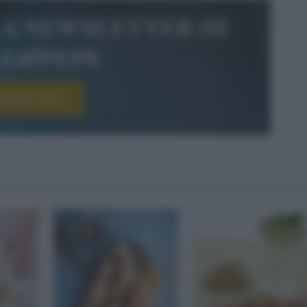
la newsletter di
le&pepe
scriviti ora!