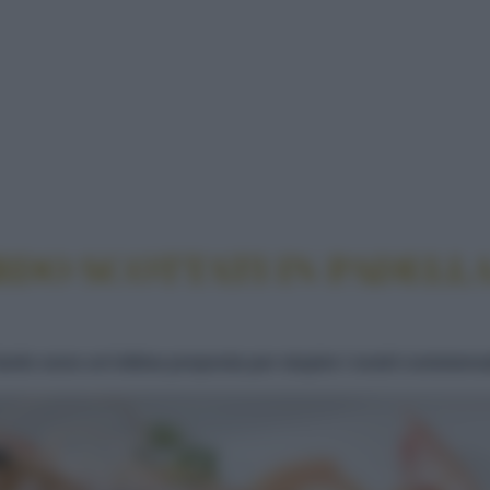
AMBERONI AL LARDO SCOTTATI IN PADELLA CON S
DO SCOTTATI IN PADELLA
 lardo sono un'ottima proposta per stupire i vostri commens