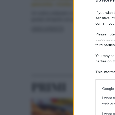
Do Not Pr
pancetta: ricetta
If you wish 
Un rustico antipasto o una robusta merenda d
sensitive in
gustare all'aperto con gli amici
confirm your
LEGGI LA RICETTA
Please note
based ads b
third parties
You may sepa
parties on t
LEGGI ALTRE
This informa
Participants
PRIMI
Please note
Google 
information 
deny consent
I want t
in below Go
web or d
I want t