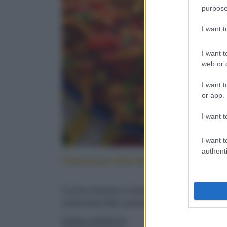
purpose
I want 
I want t
web or d
I want t
or app.
I want t
I want t
authenti
Caserecce alla lido: cucina sicilia
Cucina siciliana in tavola: con pesce spada,
melanzane fritte, pomodorini e menta fresca
LEGGI LA RICETTA