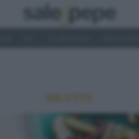
OGHI
VINI
IL LATO VEGETALE
NEWS ED EVENT
RICETTE