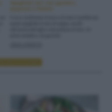
e
Spaghetti neri con gamberi,
peperoni e finferli
n un
Il ricco condimento di terra e di mare è perfetto per
 e
questi spaghetti al nero di seppia, avvolti
dall'aroma dell'aglio e dal profumo di timo. Un
primo semplice, ma gourmet
LEGGI LA RICETTA
RE RICETTE DI PRIMI