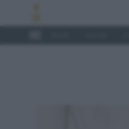
RICETTE
TECNICHE
LU