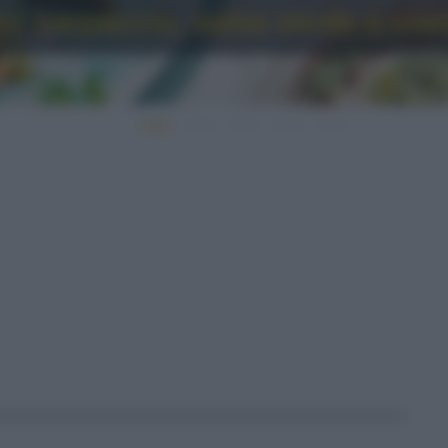
o: carpaccio, salsa verde e cro