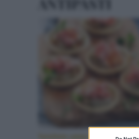
ANTIPASTI
Tartellette salate alle melanzane e