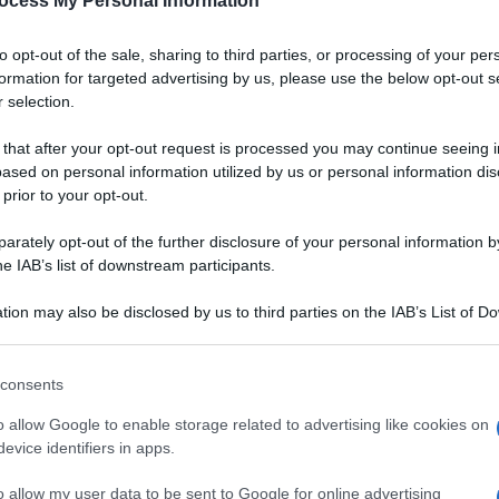
ocess My Personal Information
Padano DOP
to opt-out of the sale, sharing to third parties, or processing of your per
a
Un gazpacho dal colore vibrante, dall'aria chic.
formation for targeted advertising by us, please use the below opt-out s
Grazie alla bontà del Grana Padano DOP,
 selection.
accompagnata da quella delle fragole, servirete
un aperitivo originale, salutare e digeribile ai
 that after your opt-out request is processed you may continue seeing i
vostri ospiti
ased on personal information utilized by us or personal information dis
 prior to your opt-out.
LEGGI LA RICETTA
rately opt-out of the further disclosure of your personal information by
he IAB’s list of downstream participants.
 RICETTE DI ANTIPASTI
tion may also be disclosed by us to third parties on the IAB’s List of 
 that may further disclose it to other third parties.
 that this website/app uses one or more Google services and may gath
consents
including but not limited to your visit or usage behaviour. You may click 
 to Google and its third-party tags to use your data for below specifi
o allow Google to enable storage related to advertising like cookies on
ogle consent section.
evice identifiers in apps.
o allow my user data to be sent to Google for online advertising