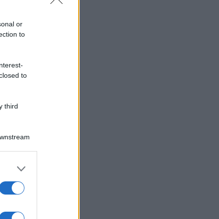
sonal or
ection to
nterest-
closed to
 third
Downstream
er and store
to grant or
ed purposes