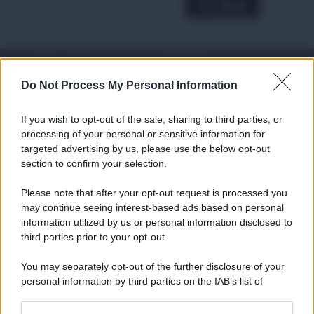
A € 28,90
RICETTE
Ricette di stagione
Do Not Process My Personal Information
Dolci e dessert
© 2026 Belpietro Edizioni
If you wish to opt-out of the sale, sharing to third parties, or
Periodiche SRL
Primi piatti
Ripr. riservata
processing of your personal or sensitive information for
Secondi piatti
P.I. 13673600964
targeted advertising by us, please use the below opt-out
c
section to confirm your selection.
Privacy Policy
Pane e pizze
Cookie Policy
Please note that after your opt-out request is processed you
Aperitivi
may continue seeing interest-based ads based on personal
Preferenze Privacy
Antipasti
information utilized by us or personal information disclosed to
Pubblicità
Salse e sughi
third parties prior to your opt-out.
Note legali
Torte salate
Chi siamo
You may separately opt-out of the further disclosure of your
Contorni
personal information by third parties on the IAB’s list of
Marmellate e confetture
downstream participants.
Le migliori ricette di Sale&Pepe