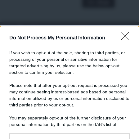
A € 28,90
RICETTE
Ricette di stagione
Do Not Process My Personal Information
Dolci e dessert
© 2026 Belpietro Edizioni
If you wish to opt-out of the sale, sharing to third parties, or
Periodiche SRL
Primi piatti
Ripr. riservata
processing of your personal or sensitive information for
Secondi piatti
P.I. 13673600964
targeted advertising by us, please use the below opt-out
c
section to confirm your selection.
Privacy Policy
Pane e pizze
Cookie Policy
Please note that after your opt-out request is processed you
Aperitivi
may continue seeing interest-based ads based on personal
Preferenze Privacy
Antipasti
information utilized by us or personal information disclosed to
Pubblicità
Salse e sughi
third parties prior to your opt-out.
Note legali
Torte salate
Chi siamo
You may separately opt-out of the further disclosure of your
Contorni
personal information by third parties on the IAB’s list of
Marmellate e confetture
downstream participants.
Le migliori ricette di Sale&Pepe