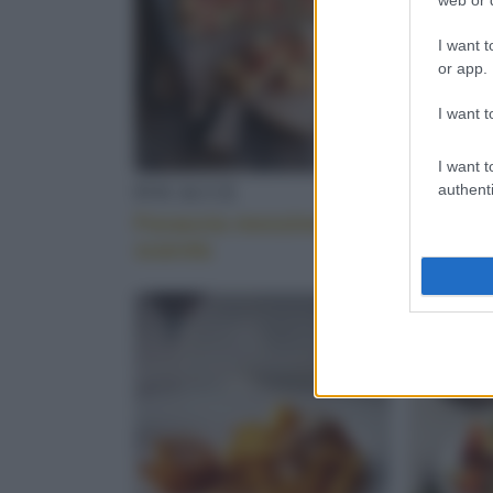
I want t
or app.
I want t
I want t
FOCACCE
PESCE 
authenti
Focaccia messinese alla
Stoccaf
scarola
all’anco
patate 