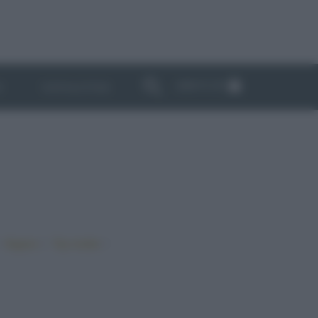
ABBONATI
I
NEWSLETTER
•
•
•
Vegano
Top ricette