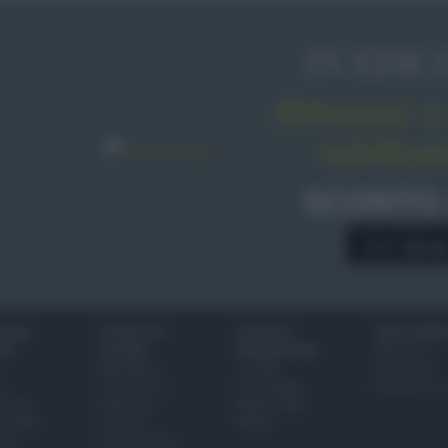
IN EDIC
Abbonati o 
sale&pe
SCONTO
A € 28,9
IONI
SCUOLA DI
LUOGHI E
VINI E TERR
ALI
CUCINA
PERSONAGGI
Glossario
Ingredienti
Località
Bere bene
i
Come fare a...
Personaggi
Conoscere il
eanno
Dizionario
Made in Italy
bambini
Utensili
Mondo
ween
Erbe e Aromi