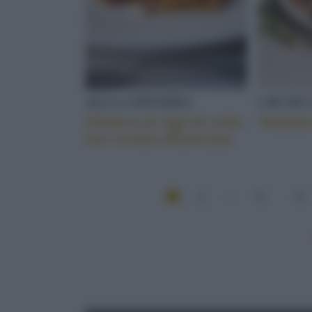
ALLA CHITARRA
CRUDE E
Chitarra al ragù di collo
‘Nsalata
con ricotta affumicata
1
...
4
5