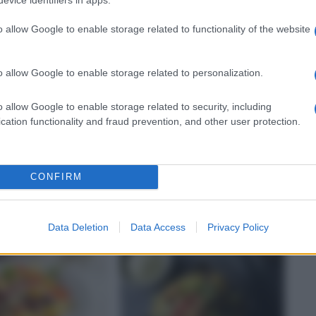
o allow Google to enable storage related to functionality of the website
o allow Google to enable storage related to personalization.
o allow Google to enable storage related to security, including
DI MARE
MINESTRA E ZUPPA
cation functionality and fraud prevention, and other user protection.
isso
Acqua cotta con brodo
nitana con
di carne
e pomodori
CONFIRM
Data Deletion
Data Access
Privacy Policy