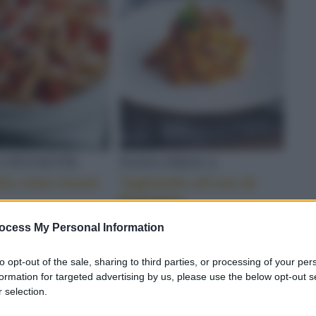
E
O PENNETTE
PASTA FRESCA
lla robin foood
Tagliatelle all’uso di
Romagna
ocess My Personal Information
di crespelle. Soglia il ricettario di Sale&Pepe, scegli la ricetta e 
to opt-out of the sale, sharing to third parties, or processing of your per
A DI TROPEA
formation for targeted advertising by us, please use the below opt-out s
 selection.