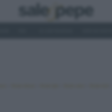
OGHI
VINI
IL LATO VEGETALE
NEWS ED EVENT
•
•
•
•
iano
Ricette sfiziose
Ricette light
Ricette veloci
Ricette facili