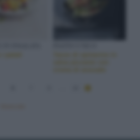
 IN INSALATA
PIATTO UNICO
 i patati
Tacos di spinacino in
salsa piccante con
crema di avocado
6
7
8
...
13
Mostra tutte