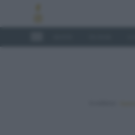
RICETTE
TECNICHE
LU
In evidenza:
Vegetar