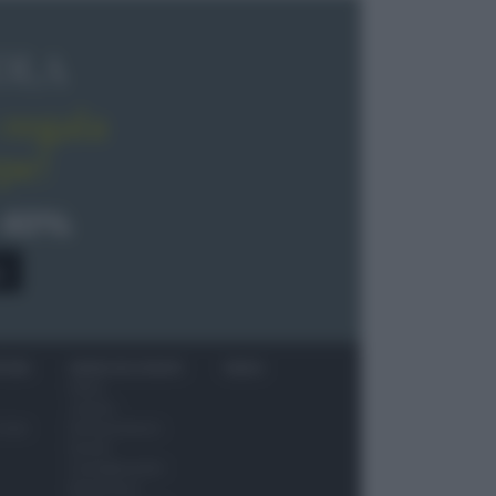
OLA
regala
pe!
 40%
0
ITORI
NEWS ED EVENTI
VIDEO
News
Jeunes
 vino
Restaurateurs
Eventi
Consigli pratici
Benessere