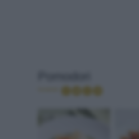
TAG
: POMODORI
Pomodori
Condividi
LERICETTERE
AGLIO