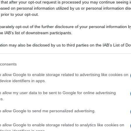
 that after your opt-out request is processed you may continue seeing i
 con la cipolla rossa di tropea. Sfoglia il ricettario di Sale&Pepe 
ased on personal information utilized by us or personal information dis
 prior to your opt-out.
CCIO
rately opt-out of the further disclosure of your personal information by
he IAB’s list of downstream participants.
tion may also be disclosed by us to third parties on the IAB’s List of 
 that may further disclose it to other third parties.
NI
VERDURE
 that this website/app uses one or more Google services and may gath
consents
mi-integrale con
Humus di pomodorini al
including but not limited to your visit or usage behaviour. You may click 
 to Google and its third-party tags to use your data for below specifi
uro condito
burro di arachidi con
o allow Google to enable storage related to advertising like cookies on
ogle consent section.
evice identifiers in apps.
fagiolini allo zenzero e
bietole
o allow my user data to be sent to Google for online advertising
s.
to allow Google to send me personalized advertising.
o allow Google to enable storage related to analytics like cookies on
evice identifiers in apps.