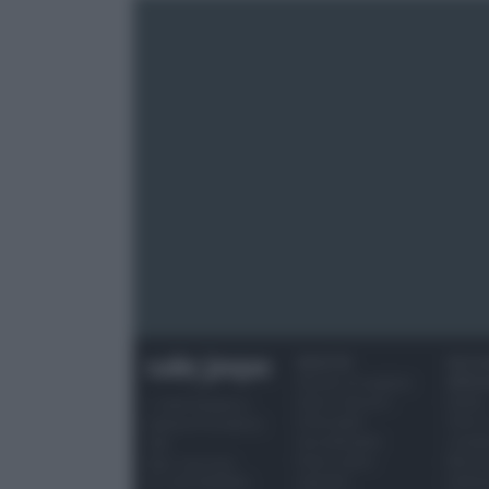
RICETTE
OCCAS
Ricette di stagione
SPECI
Dolci e dessert
Natale
© 2026 Belpietro
Primi piatti
Torte d
Edizioni Periodiche
Secondi piatti
compl
SRL
Pane e pizze
Menu 
Ripr. riservata
Aperitivi
Hallo
P.I. 13673600964