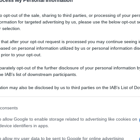
ocess My Personal Information
Padano DOP
to opt-out of the sale, sharing to third parties, or processing of your per
a
Un gazpacho dal colore vibrante, dall'aria chic.
formation for targeted advertising by us, please use the below opt-out s
Grazie alla bontà del Grana Padano DOP,
 selection.
accompagnata da quella delle fragole, servirete
un aperitivo originale, salutare e digeribile ai
 that after your opt-out request is processed you may continue seeing i
vostri ospiti
ased on personal information utilized by us or personal information dis
 prior to your opt-out.
LEGGI LA RICETTA
rately opt-out of the further disclosure of your personal information by
he IAB’s list of downstream participants.
 RICETTE DI ANTIPASTI
tion may also be disclosed by us to third parties on the IAB’s List of 
 that may further disclose it to other third parties.
 that this website/app uses one or more Google services and may gath
consents
including but not limited to your visit or usage behaviour. You may click 
 to Google and its third-party tags to use your data for below specifi
o allow Google to enable storage related to advertising like cookies on
ogle consent section.
evice identifiers in apps.
o allow my user data to be sent to Google for online advertising