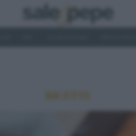
OGHI
VINI
IL LATO VEGETALE
NEWS ED EVENT
RICETTE