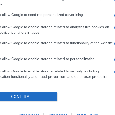
s.
to allow Google to send me personalized advertising.
o allow Google to enable storage related to analytics like cookies on
evice identifiers in apps.
o allow Google to enable storage related to functionality of the website
o allow Google to enable storage related to personalization.
o allow Google to enable storage related to security, including
cation functionality and fraud prevention, and other user protection.
na
Linguine con pesto di olive,
mandorle e scorza di limone
Il pesto a base di olive, frutta secca e scorza di
CONFIRM
agrumi avvolge la pasta lunga con la sua
cremosità. Finocchietto a sentimento e il piatto è
Data Deletion
Data Access
Privacy Policy