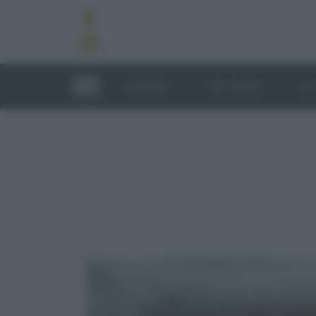
RICETTE
TECNICHE
LU