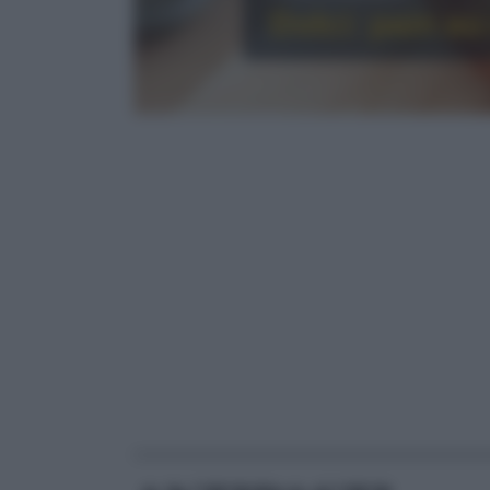
Dolci: pain au
RICETTE