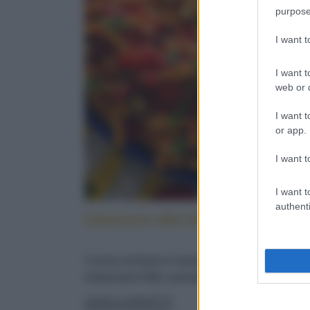
purpose
I want 
I want t
web or d
I want t
or app.
I want t
I want t
authenti
Caserecce alla lido: cucina sicilia
Cucina siciliana in tavola: con pesce spada,
melanzane fritte, pomodorini e menta fresca
LEGGI LA RICETTA