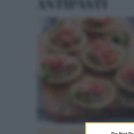
ANTIPASTI
Tartellette salate alle melanzane e