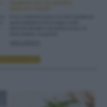
e
Spaghetti neri con gamberi,
peperoni e finferli
n un
Il ricco condimento di terra e di mare è perfetto per
 e
questi spaghetti al nero di seppia, avvolti
dall'aroma dell'aglio e dal profumo di timo. Un
primo semplice, ma gourmet
LEGGI LA RICETTA
RE RICETTE DI PRIMI