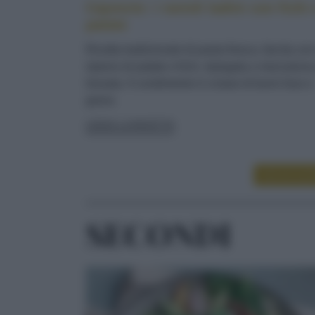
Cajoncìe: i ravioli ladini con fichi 
patate
Ricetta tradizionale di pasta fresca, farcita co
ripieno di patate e fichi, ripiegata a mezzaluna
lessata. Il condimento è a base di burro fuso e
grana
LEGGI LA RICETTA
LEGGI ALT
SECONDI