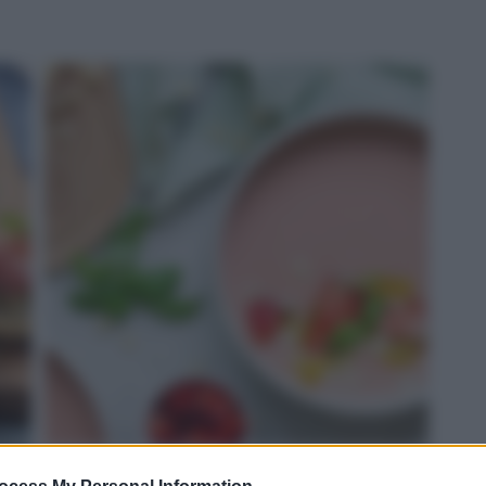
ROSSO: gazpacho di fragole e Grana