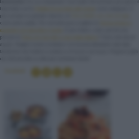
buonissimi
con cui conquistare i tuoi ospiti. Ad esempio puoi aprire il
banchetto con le
Frittelle di zucchine alla menta
come antipasto. E
poi cucinare un grande classico, le
Orecchiette con cime di rapa
,
come primo piatto. Per secondo puoi scegliere la
Terrina di fave e
asparagi con pancetta e menta
. E poi il dolce, certo: perché non
provare la
Torta con nocciole e cioccolato bianco
? Sono solo alcuni
spunti. Sfoglia il nostro ricettario e ne troverai altrettanti: tutte idee
facilissime da mettere in pratica e di sicuro successo. Proporre piatti
da chef provetto a volte può sembrare facile!
Condividi
GOURMET
OMBRINA
PANCETTA COPPATA