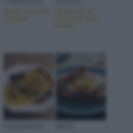
CARNE SUINA
POLENTA
Maiale con mele
Sformatini di
e prugne
polenta al ragù
bianco
VEGETARIANO
MISTO