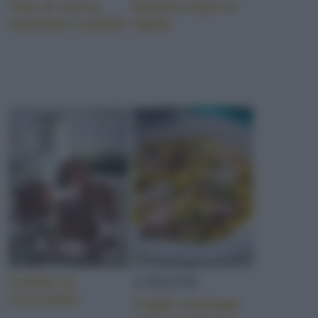
Tian di zucca,
Brunch toast in
zucchine e patate
teglia
A FILETTI
Cubotti al
cioccolato
Triglie marinate