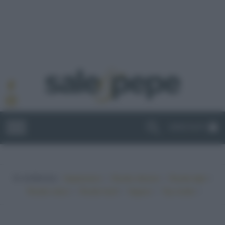
ABBONATI
In evidenza:
•
•
•
Vegetariano
Ricette sfiziose
Ricette light
•
•
•
•
Ricette veloci
Ricette facili
Vegano
Top ricette