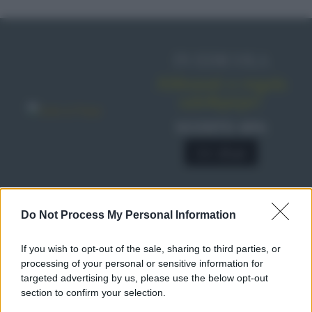
IN EDICOLA
Abbonati o regala
sale&pepe!
SCONTO 40%
A € 28,90
Do Not Process My Personal Information
RICETTE
Ricette di stagione
If you wish to opt-out of the sale, sharing to third parties, or
Dolci e dessert
© 2026 Belpietro Edizioni
processing of your personal or sensitive information for
Periodiche SRL
Primi piatti
targeted advertising by us, please use the below opt-out
Ripr. riservata
Secondi piatti
section to confirm your selection.
P.I. 13673600964
Pane e pizze