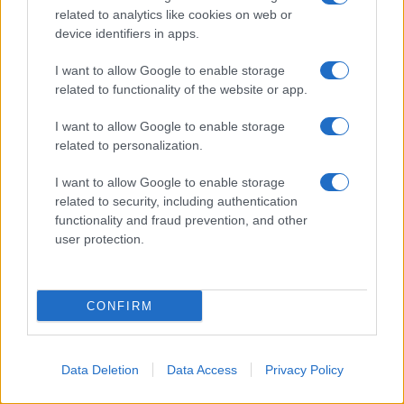
related to analytics like cookies on web or
Decorare
device identifiers in apps.
LUOGHI E PERSONAGGI
VINI E TERRITORI
I want to allow Google to enable storage
Località
Glossario
related to functionality of the website or app.
Personaggi
Bere bene
I want to allow Google to enable storage
Made in Italy
Conoscere il vino
related to personalization.
Mondo
I want to allow Google to enable storage
NEWS ED EVENTI
VIDEO
related to security, including authentication
News
functionality and fraud prevention, and other
Jeunes Restaurateurs
user protection.
Eventi
Consigli pratici
CONFIRM
Benessere
Cultura del cibo
Data Deletion
Data Access
Privacy Policy