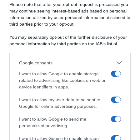
Privacy Policy
Please note that after your opt-out request is processed you
Aperitivi
may continue seeing interest-based ads based on personal
Cookie Policy
Antipasti
information utilized by us or personal information disclosed to
Preferenze Privacy
Salse e sughi
third parties prior to your opt-out.
Pubblicità
Torte salate
Note legali
You may separately opt-out of the further disclosure of your
Contorni
Chi siamo
personal information by third parties on the IAB’s list of
Marmellate e confetture
downstream participants.
Le migliori ricette di Sale&Pepe
Google consents
This information may also be disclosed by us to third parties
OCCASIONI SPECIALI
SCUOLA DI CUCINA
on the IAB’s List of Downstream Participants that may further
I want to allow Google to enable storage
Natale
Ingredienti
disclose it to other third parties.
related to advertising like cookies on web or
Torte di compleanno
Come fare a...
device identifiers in apps.
Please note that this website/app uses one or more Google
Menu bambini
Dizionario
services and may gather and store information including but
Halloween
Utensili
I want to allow my user data to be sent to
not limited to your visit or usage behaviour. You may click to
Google for online advertising purposes.
Pasqua
grant or deny consent to Google and its third-party tags to
Erbe e Aromi
use your data for below specified purposes in below Google
Cucinare la carne
I want to allow Google to send me
consent section.
Preparare il pesce
personalized advertising.
Fare la pasta
I want to allow Google to enable storage
Pulire le verdure