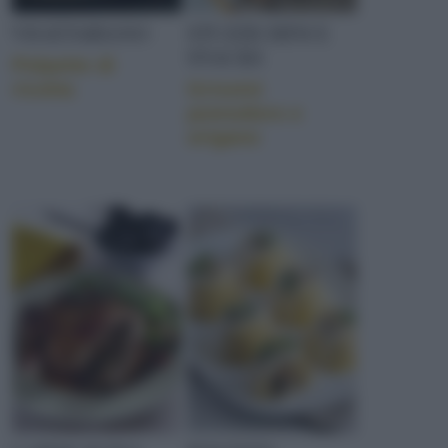
VEGETARIANO
STUZZICHINI E
SNACKS
Polpette di
ricotta
Grissini
pomodoro e
origano