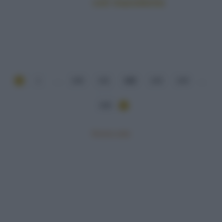
con macedonia
1
...
140
141
142
143
144
...
439
Mostra tutte