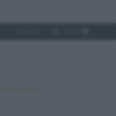
ABBONATI
I
NEWSLETTER
•
•
•
Vegano
Top ricette