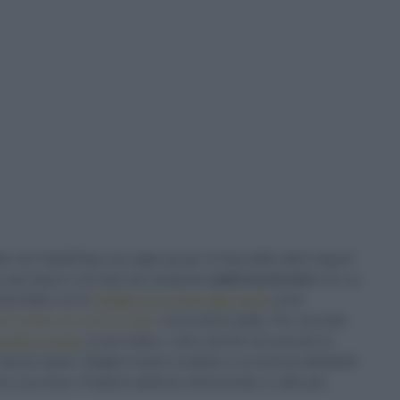
e che Sale&Pepe raccoglie qui per te farai delle ottime figure!
so per passo cosa fare per preparare
piatti buonissimi
con cui
 banchetto con le
Frittelle di zucchine alla menta
come
ecchiette con cime di rapa
, come primo piatto. Per secondo
ncetta e menta
. E poi il dolce, certo: perché non provare la
lcuni spunti. Sfoglia il nostro ricettario e ne troverai altrettanti:
curo successo. Proporre piatti da chef provetto a volte può