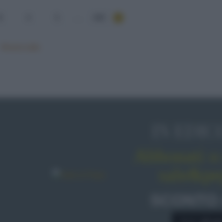
3
4
5
...
439
Mostra tutte
IN EDIC
Abbonati o 
sale&pe
SCONTO
A € 28,9