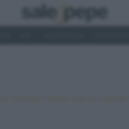
OGHI
VINI
IL LATO VEGETALE
NEWS ED EVENT
•
•
•
•
iano
Ricette sfiziose
Ricette light
Ricette veloci
Ricette facili