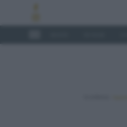
RICETTE
TECNICHE
LU
In evidenza:
Vegetar