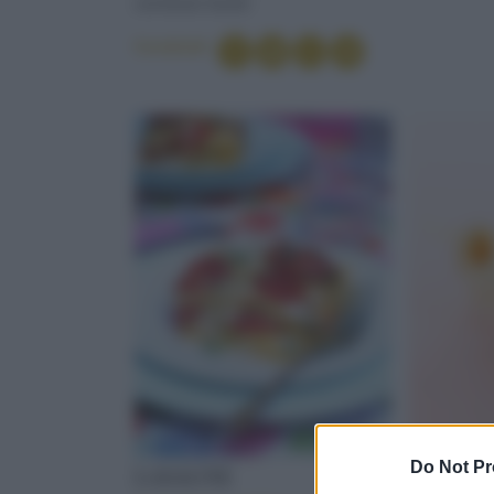
sembrare facile!
Condividi
GAZPACHO
GORGONZOLA
OLIVE TAGGI
MASTERCHEF
Do Not Pr
LASAGNE
CREME 