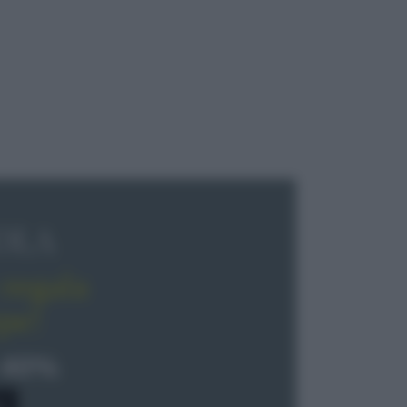
OLA
regala
pe!
 40%
0