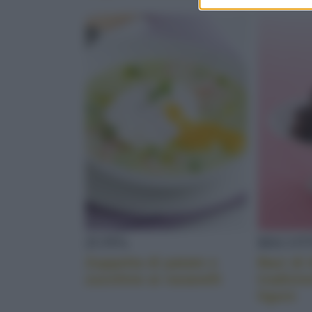
ZUPPA
BISCOT
Zuppetta di patate e
Baci di 
zucchine ai ravanelli
tradizio
ligure