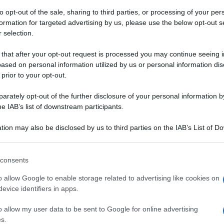
ini di crema
Pollo arrosto ai 40
to opt-out of the sale, sharing to third parties, or processing of your per
on frutta
spicchi d’aglio
formation for targeted advertising by us, please use the below opt-out s
 selection.
 that after your opt-out request is processed you may continue seeing i
NCIA
ased on personal information utilized by us or personal information dis
 prior to your opt-out.
rately opt-out of the further disclosure of your personal information by
he IAB’s list of downstream participants.
tion may also be disclosed by us to third parties on the IAB’s List of 
 that may further disclose it to other third parties.
 that this website/app uses one or more Google services and may gath
consents
including but not limited to your visit or usage behaviour. You may click 
 to Google and its third-party tags to use your data for below specifi
o allow Google to enable storage related to advertising like cookies on
ogle consent section.
evice identifiers in apps.
 E AL FORNO
PASTA SECCA
o allow my user data to be sent to Google for online advertising
dei poveri alla
Fregola risottata alla
s.