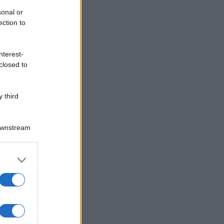
sonal or
ection to
nterest-
closed to
 third
Downstream
er and store
to grant or
ed purposes