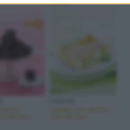
bianco
TI
LASAGNE
Alassio:
Lasagne con carciofi e
ne dolciaria
salsa Mornay