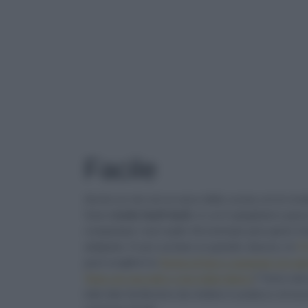
TAG
: FACILE
Facile
Anche se non sei un asso della cucina con le ricett
Sono
ricette facili facili
, in cui ti spieghiamo pas
conquistare i tuoi ospiti. Ad esempio puoi aprire il
antipasto. E poi cucinare un grande classico, le
Or
puoi scegliere la
Terrina di fave e asparagi con pa
Torta con nocciole e cioccolato bianco
? Sono solo a
tutte idee facilissime da mettere in pratica e di si