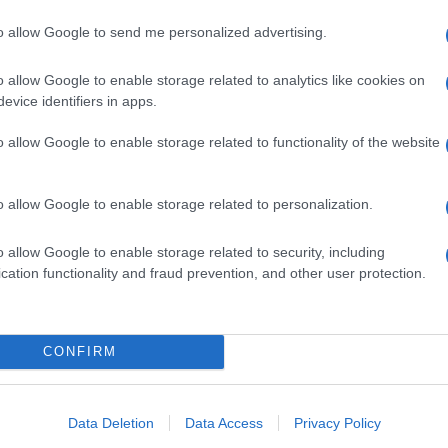
salvia con mandorle alla
paprica
to allow Google to send me personalized advertising.
con il riso basmati. Sfoglia il ricettario di Sale&Pepe, scegli la ri
o allow Google to enable storage related to analytics like cookies on
evice identifiers in apps.
o allow Google to enable storage related to functionality of the website
o allow Google to enable storage related to personalization.
o allow Google to enable storage related to security, including
cation functionality and fraud prevention, and other user protection.
CONFIRM
ZUPPA
 di fagioli
Brodetto alla triestina:
Data Deletion
Data Access
Privacy Policy
hio e porcini
con canocchie e vino