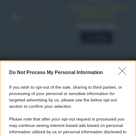
Abbonati o regala
sale&pepe!
SCONTO 40%
A € 28,90
RICETTE
c
Do Not Process My Personal Information
Ricette di stagione
© 2026 Belpietro Edizioni
If you wish to opt-out of the sale, sharing to third parties, or
Periodiche SRL
Dolci e dessert
Ripr. riservata
processing of your personal or sensitive information for
Primi piatti
P.I. 13673600964
targeted advertising by us, please use the below opt-out
Secondi piatti
section to confirm your selection.
Privacy Policy
Pane e pizze
Cookie Policy
Please note that after your opt-out request is processed you
Aperitivi
may continue seeing interest-based ads based on personal
Preferenze Privacy
Antipasti
information utilized by us or personal information disclosed to
Pubblicità
Salse e sughi