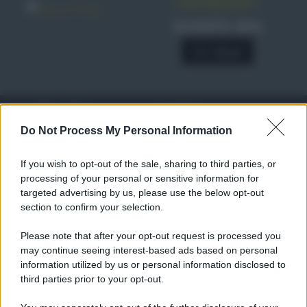
sale&pepe!
SCONTO 40%
A € 28,90
RICETTE
c
Do Not Process My Personal Information
Ricette di stagione
© 2026 Belpietro Edizioni
If you wish to opt-out of the sale, sharing to third parties, or
Periodiche SRL
Dolci e dessert
Ripr. riservata
processing of your personal or sensitive information for
Primi piatti
P.I. 13673600964
targeted advertising by us, please use the below opt-out
Secondi piatti
section to confirm your selection.
Privacy Policy
Pane e pizze
Cookie Policy
Please note that after your opt-out request is processed you
Aperitivi
may continue seeing interest-based ads based on personal
Preferenze Privacy
Antipasti
information utilized by us or personal information disclosed to
Pubblicità
Salse e sughi
third parties prior to your opt-out.
Note legali
Torte salate
Chi siamo