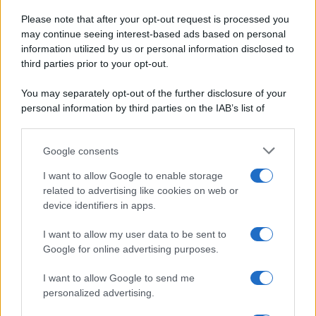
Aperitivi
Cookie Policy
Please note that after your opt-out request is processed you
Antipasti
may continue seeing interest-based ads based on personal
Preferenze Privacy
Salse e sughi
information utilized by us or personal information disclosed to
Pubblicità
Torte salate
third parties prior to your opt-out.
Note legali
c
Chi siamo
You may separately opt-out of the further disclosure of your
Contorni
personal information by third parties on the IAB’s list of
Marmellate e confetture
downstream participants.
Le migliori ricette di Sale&Pepe
Google consents
This information may also be disclosed by us to third parties
OCCASIONI SPECIALI
SCUOLA DI CUCINA
on the IAB’s List of Downstream Participants that may further
I want to allow Google to enable storage
Natale
Ingredienti
disclose it to other third parties.
related to advertising like cookies on web or
Torte di compleanno
Come fare a...
device identifiers in apps.
Please note that this website/app uses one or more Google
Menu bambini
Dizionario
services and may gather and store information including but
Halloween
Utensili
I want to allow my user data to be sent to
not limited to your visit or usage behaviour. You may click to
Google for online advertising purposes.
Pasqua
Erbe e Aromi
grant or deny consent to Google and its third-party tags to
use your data for below specified purposes in below Google
Cucinare la carne
I want to allow Google to send me
consent section.
Preparare il pesce
personalized advertising.
Fare la pasta