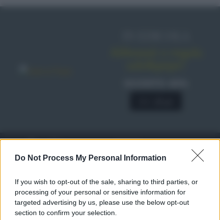
IN EDICOLA
Abbonati o regala
sale&pepe!
SCONTO 40%
A € 28,90
RICETTE
Ricette di stagione
Do Not Process My Personal Information
Dolci e dessert
© 2026 Belpietro Edizioni
If you wish to opt-out of the sale, sharing to third parties, or
Periodiche SRL
Primi piatti
Ripr. riservata
processing of your personal or sensitive information for
Secondi piatti
P.I. 13673600964
targeted advertising by us, please use the below opt-out
Pane e pizze
section to confirm your selection.
Privacy Policy