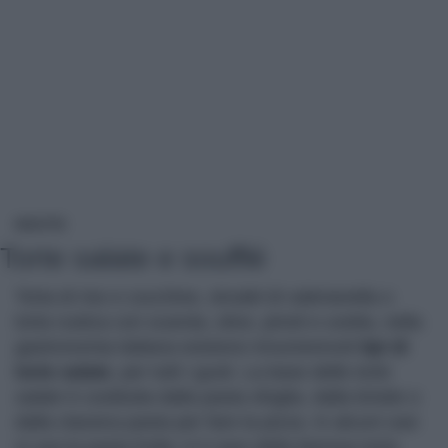
TORTE SALATE E SOUFFLÉ
RICETTE
Torte salate e soufflé
Torta di riso e zucchine, strudel di valerianella o
torta rustica con scarola, olive, pinoli e uvetta, nella
gastronomia italiana esistono innumerevoli
tipi di
torte salate
, per tutti i gusti. La base delle
torte
salate
è costituita dalla pasta sfoglia, dalla brisée o
dalla classica pasta per fare la pizza. In alcuni casi
si usa la pasta frolla: è il caso della famosa torta