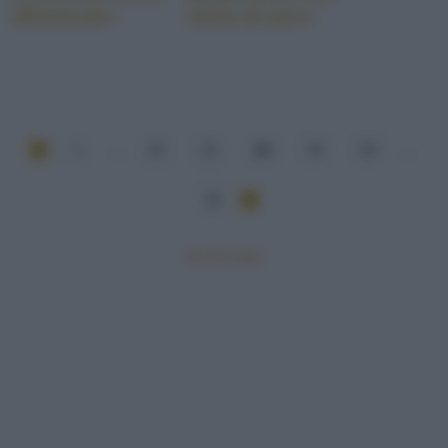
affumicato
salsa di porri
1
...
22
23
24
25
26
...
33
Mostra tutte