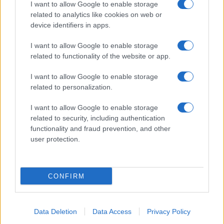
I want to allow Google to enable storage
Pulire le verdure
related to analytics like cookies on web or
Decorare
device identifiers in apps.
LUOGHI E PERSONAGGI
VINI E TERRITORI
I want to allow Google to enable storage
Località
Glossario
related to functionality of the website or app.
Personaggi
Bere bene
I want to allow Google to enable storage
Made in Italy
Conoscere il vino
related to personalization.
Mondo
I want to allow Google to enable storage
NEWS ED EVENTI
VIDEO
related to security, including authentication
News
functionality and fraud prevention, and other
Jeunes Restaurateurs
user protection.
Eventi
Consigli pratici
CONFIRM
Benessere
Cultura del cibo
Data Deletion
Data Access
Privacy Policy