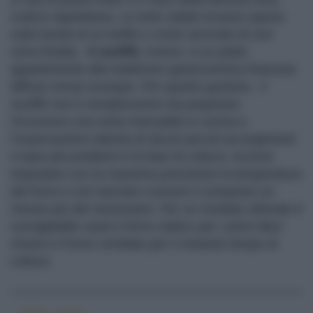
rustica napoletana. Le torte salate trovano spazio
sulla tavola di un buffet o come secondo di una
cena fredda.
Il soufflé
, invece, è un piatto
appartenente alla tradizione gastronomica francese
diffuso ormai ovunque. Per quanto gustoso, il
soufflé
non è semplicissimo da preparare.
Occorrono una certa manualità in cucina e
l’osservazione attenta di alcuni piccoli accorgimenti.
A dare più problemi è la fase di cottura: occorre
impostare con la massima precisione la temperatura
del forno e non lasciare cuocere il composto un
minuto più del necessario. Per un risultato ottimale è
consigliabile usare il forno statico per i primi dieci
minuti e il forno ventilato per il restante tempo di
cottura.