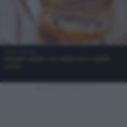
Torte Salate
Strudel salato con salsiccia e cipolle
rosse