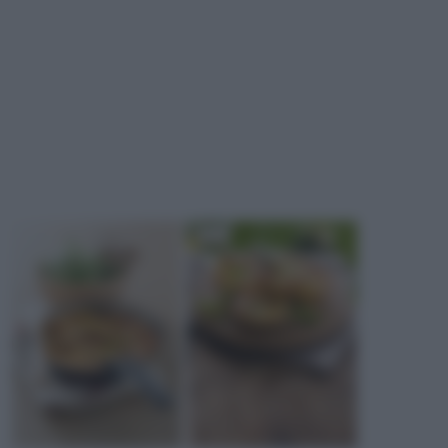
secondo piatto in una cena, possibilmente a base di
insalate o primi piatti freddi. Uno dei più famosi
gateaux della cucina italiana è il famoso "gateau di
patate", una torta salata di origine napoletana, oggi
nota come “gattò”, costituita da patate e uova, burro,
un po’ di latte, parmigiano grattugiato, sale, pepe,
provola e irosciutto cotto o crudo. L’impasto così
ottenuto va messo in una teglia da forno imburrata e
ricoperto con del pangrattato per ottenere una
gustosa crosticina. Un altro gateau famoso, questa
volta dolce, è il Gateau de Savoie, anch’esso di
origine francese. Si tratta di una torta facile da
preparare che appartiene alla tradizione della
Savoia.
SOUFFLÉ