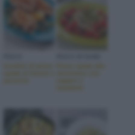
PESCE
PESCE DI MARE
Involtini di pesce
Pesce spada alla
spada al limone e
messinese con
pecorino
capperi e
mandorle