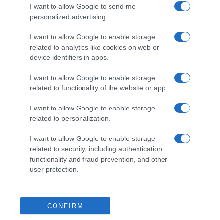
Cucinare la carne
I want to allow Google to send me
consent section.
Preparare il pesce
personalized advertising.
Fare la pasta
I want to allow Google to enable storage
Pulire le verdure
related to analytics like cookies on web or
Decorare
device identifiers in apps.
LUOGHI E PERSONAGGI
VINI E TERRITORI
I want to allow Google to enable storage
Località
Glossario
related to functionality of the website or app.
Personaggi
Bere bene
I want to allow Google to enable storage
Made in Italy
Conoscere il vino
related to personalization.
Mondo
I want to allow Google to enable storage
NEWS ED EVENTI
VIDEO
related to security, including authentication
News
functionality and fraud prevention, and other
Jeunes Restaurateurs
user protection.
Eventi
Consigli pratici
CONFIRM
Benessere
Cultura del cibo