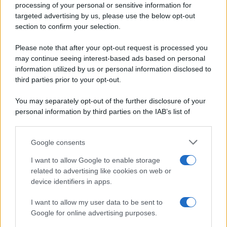
processing of your personal or sensitive information for
Periodiche SRL
Primi piatti
targeted advertising by us, please use the below opt-out
Ripr. riservata
Secondi piatti
section to confirm your selection.
P.I. 13673600964
Pane e pizze
Privacy Policy
Please note that after your opt-out request is processed you
Aperitivi
may continue seeing interest-based ads based on personal
Cookie Policy
Antipasti
information utilized by us or personal information disclosed to
Preferenze Privacy
Salse e sughi
third parties prior to your opt-out.
Pubblicità
Torte salate
Note legali
You may separately opt-out of the further disclosure of your
Contorni
Chi siamo
personal information by third parties on the IAB’s list of
Marmellate e confetture
downstream participants.
Le migliori ricette di Sale&Pepe
Google consents
This information may also be disclosed by us to third parties
OCCASIONI SPECIALI
SCUOLA DI CUCINA
on the IAB’s List of Downstream Participants that may further
I want to allow Google to enable storage
Natale
Ingredienti
disclose it to other third parties.
related to advertising like cookies on web or
Torte di compleanno
Come fare a...
device identifiers in apps.
Please note that this website/app uses one or more Google
Menu bambini
Dizionario
services and may gather and store information including but
Halloween
Utensili
I want to allow my user data to be sent to
not limited to your visit or usage behaviour. You may click to
Google for online advertising purposes.
Pasqua
grant or deny consent to Google and its third-party tags to
Erbe e Aromi
use your data for below specified purposes in below Google