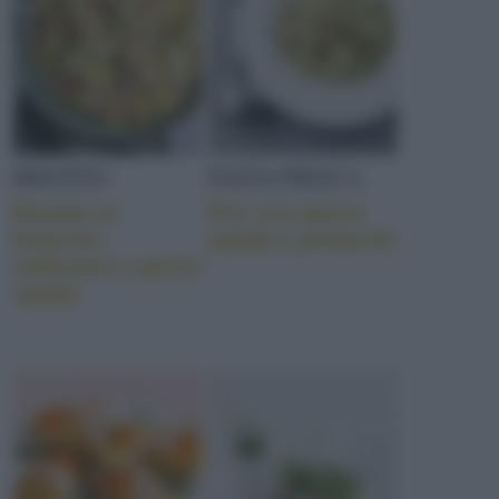
RISOTTO
PASTA FRESCA
Risotto ai
Pici con pesce
finocchi,
spada e pistacchi
zafferano e pesce
spada