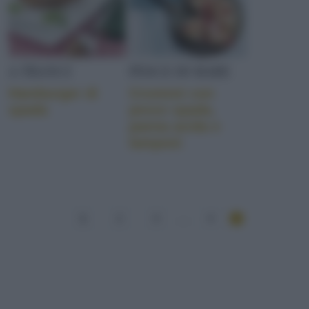
A TRANCI
PESCE DI MARE
Hamburger di
Crostoni con
spada
pesce spada,
panna acida e
lamponi
1
2
3
...
4