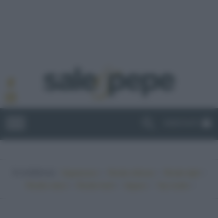
ABBONATI
In evidenza:
•
•
•
Vegetariano
Ricette sfiziose
Ricette light
•
•
•
•
Ricette veloci
Ricette facili
Vegano
Top ricette