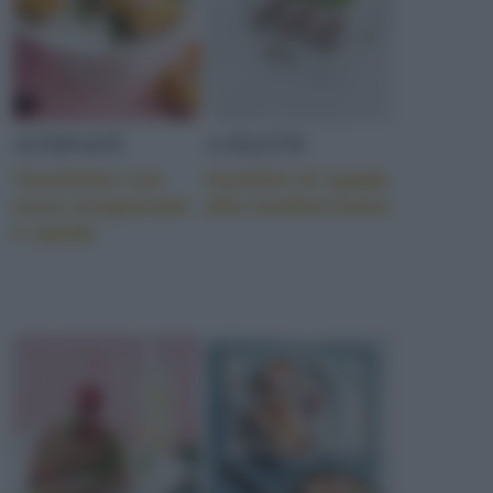
ANTIPASTI
A FILETTI
Tartellette con
Involtini di spada
uova strapazzate
alla mediterranea
e spada