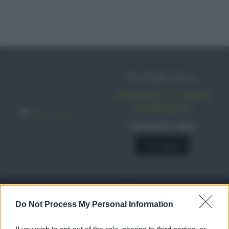
IN EDICOLA
Abbonati o regala
sale&pepe!
SCONTO 40%
A € 28,90
RICETTE
c
Do Not Process My Personal Information
Ricette di stagione
© 2026 Belpietro Edizioni