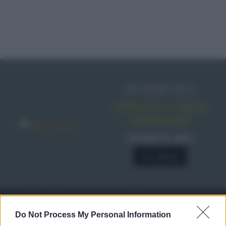
IN EDICOLA
Abbonati o regala
sale&pepe!
SCONTO 40%
A € 28,90
RICETTE
c
Do Not Process My Personal Information