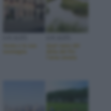
LOCALITÀ
LOCALITÀ
Aosta e la sua
Quel ramo del
montagna
delta del Po:
l’area veneta