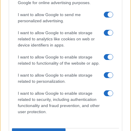
Google for online advertising purposes.
Pasqua
Erbe e Aromi
grant or deny consent to Google and its third-party tags to
use your data for below specified purposes in below Google
Cucinare la carne
I want to allow Google to send me
consent section.
Preparare il pesce
personalized advertising.
Fare la pasta
I want to allow Google to enable storage
Pulire le verdure
related to analytics like cookies on web or
Decorare
device identifiers in apps.
LUOGHI E PERSONAGGI
VINI E TERRITORI
I want to allow Google to enable storage
Località
Glossario
related to functionality of the website or app.
Personaggi
Bere bene
I want to allow Google to enable storage
Made in Italy
Conoscere il vino
related to personalization.
Mondo
I want to allow Google to enable storage
NEWS ED EVENTI
VIDEO
related to security, including authentication
News
functionality and fraud prevention, and other
Jeunes Restaurateurs
user protection.
Eventi
Consigli pratici