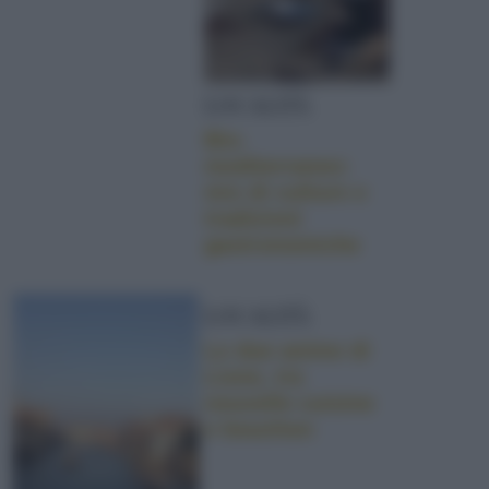
LOCALITÀ
Bio-
mediterraneo:
mix di culture e
tradizioni
gastronomiche
LOCALITÀ
Le due anime di
Lione, tra
nouvelle cuisine
e bouchon