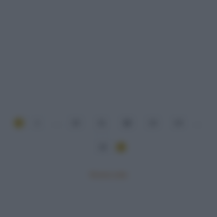
1
...
10
11
12
13
14
...
15
Mostra tutte