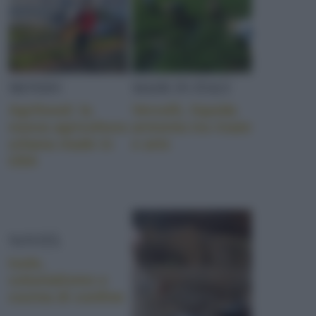
MONDO
MADE IN ITALY
Agrihood: la
Vercelli, liquida
nuova agricoltura
armonia tra risaie
urbana made in
e arte
USA
NOVITÀ
Isole,
colonialismo e
cucina di confine