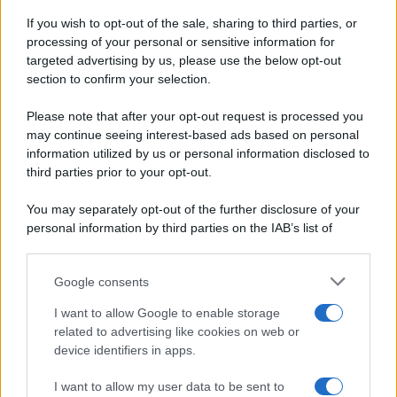
Ricette di stagione
© 2026 Belpietro Edizioni
If you wish to opt-out of the sale, sharing to third parties, or
Periodiche SRL
Dolci e dessert
Ripr. riservata
processing of your personal or sensitive information for
Primi piatti
P.I. 13673600964
targeted advertising by us, please use the below opt-out
Secondi piatti
section to confirm your selection.
Privacy Policy
Pane e pizze
Cookie Policy
Please note that after your opt-out request is processed you
Aperitivi
may continue seeing interest-based ads based on personal
Preferenze Privacy
Antipasti
information utilized by us or personal information disclosed to
Pubblicità
Salse e sughi
third parties prior to your opt-out.
Note legali
Torte salate
Chi siamo
You may separately opt-out of the further disclosure of your
Contorni
personal information by third parties on the IAB’s list of
Marmellate e confetture
downstream participants.
Le migliori ricette di Sale&Pepe
Google consents
This information may also be disclosed by us to third parties
OCCASIONI SPECIALI
SCUOLA DI CUCINA
on the IAB’s List of Downstream Participants that may further
I want to allow Google to enable storage
Natale
Ingredienti
disclose it to other third parties.
related to advertising like cookies on web or
Torte di compleanno
Come fare a...
device identifiers in apps.
Please note that this website/app uses one or more Google
Menu bambini
Dizionario
services and may gather and store information including but
Halloween
Utensili
I want to allow my user data to be sent to
not limited to your visit or usage behaviour. You may click to