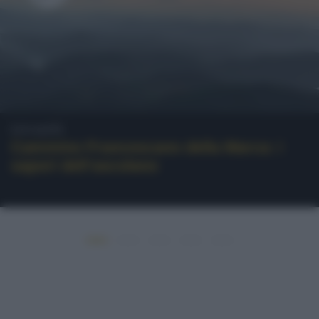
Località
Cammino Francescano della Marca: i
sapori dell’ascolano