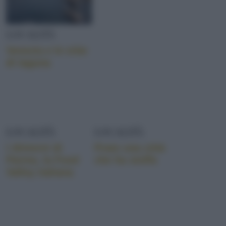
LOCALITÀ
Venezia e le erbe
di laguna
LOCALITÀ
LOCALITÀ
I dintorni di
Prato una città
Parma, la Food
che ha stoffa
Valley italiana