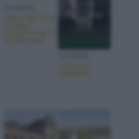
LOCALITÀ
Sapori dalla Cina:
assaggi e
scoperte lungo la
Via della Seta
LOCALITÀ
La Vicenza
palladiana