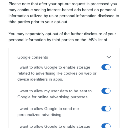
Privacy Policy
Please note that after your opt-out request is processed you
Aperitivi
may continue seeing interest-based ads based on personal
Cookie Policy
Antipasti
information utilized by us or personal information disclosed to
Preferenze Privacy
Salse e sughi
third parties prior to your opt-out.
Pubblicità
Torte salate
Note legali
You may separately opt-out of the further disclosure of your
Contorni
Chi siamo
personal information by third parties on the IAB’s list of
Marmellate e confetture
downstream participants.
Le migliori ricette di Sale&Pepe
Google consents
This information may also be disclosed by us to third parties
OCCASIONI SPECIALI
SCUOLA DI CUCINA
on the IAB’s List of Downstream Participants that may further
I want to allow Google to enable storage
Natale
Ingredienti
disclose it to other third parties.
related to advertising like cookies on web or
Torte di compleanno
Come fare a...
device identifiers in apps.
Please note that this website/app uses one or more Google
Menu bambini
Dizionario
services and may gather and store information including but
Halloween
Utensili
I want to allow my user data to be sent to
not limited to your visit or usage behaviour. You may click to
Google for online advertising purposes.
Pasqua
grant or deny consent to Google and its third-party tags to
Erbe e Aromi
use your data for below specified purposes in below Google
Cucinare la carne
I want to allow Google to send me
consent section.
Preparare il pesce
personalized advertising.
Fare la pasta
I want to allow Google to enable storage
Pulire le verdure