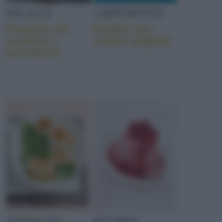
FOCACCE
CARNE BOVINA
Focaccia con
Involtini con
zucchine e
verdure grigliate
pomodorini
ANIMALI DA
BAVARESI