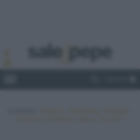
ABBONATI
In evidenza:
•
•
•
Vegetariano
Ricette sfiziose
Ricette light
•
•
•
•
Ricette veloci
Ricette facili
Vegano
Top ricette