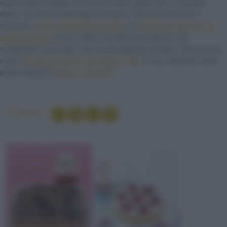
assecondare il palato ma anche la linea, oppure per un periodo
detox, ma sempre all'insegna del gusto. Prova ad esempio a
cucinare i
Cardi gratinati alle acciughe
o la
Torretta di carpaccio di
spada marinato
: poche calorie ma tanta ricercatezza che
conquisterà i tuoi ospiti. Trovi anche piatti più semplici, sfiziosissimi,
come l'
Insalata di rucola, pomodorini e feta
. E non mancano i dolci:
porta a tavola la
Torta di mele light
!
Condividi
PANE RAFFERMO
GAMBERETTI
POMPELMO ROSA