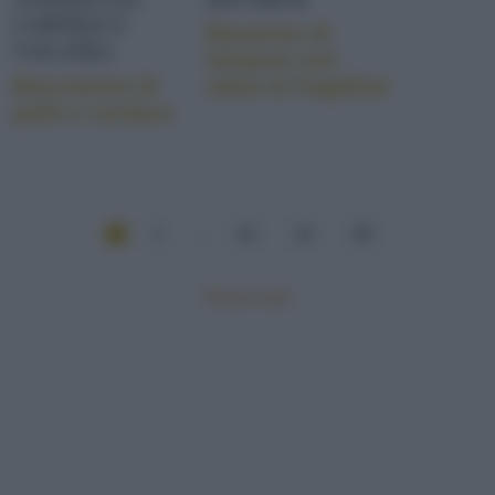
CORTILE E
Bavarese di
VOLATILI
lamponi con
Bocconcini di
salsa di fragoline
pollo e verdure
1
...
15
16
17
Mostra tutte