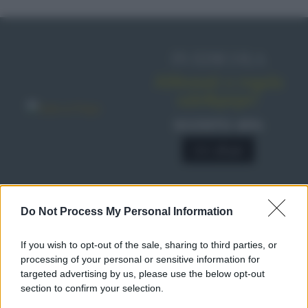
IN EDICOLA
Abbonati o regala
sale&pepe!
SCONTO 40%
A € 28,90
Do Not Process My Personal Information
RICETTE
Ricette di stagione
If you wish to opt-out of the sale, sharing to third parties, or
Dolci e dessert
© 2026 Belpietro Edizioni
processing of your personal or sensitive information for
Periodiche SRL
Primi piatti
targeted advertising by us, please use the below opt-out
Ripr. riservata
Secondi piatti
section to confirm your selection.
P.I. 13673600964
Pane e pizze