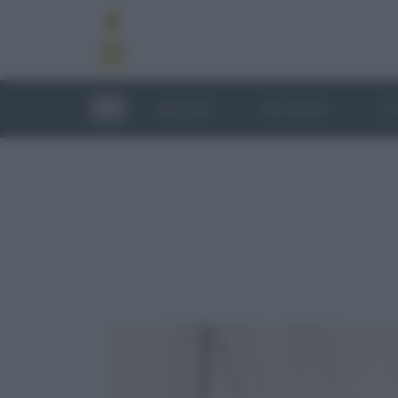
RICETTE
TECNICHE
LU