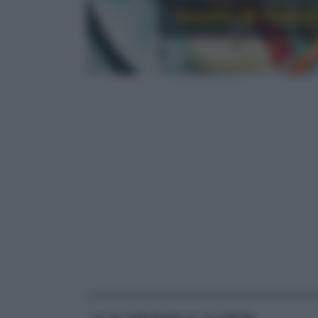
Sushi di manz
RICETTE