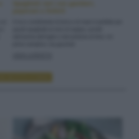
e
Spaghetti neri con gamberi,
peperoni e finferli
n un
Il ricco condimento di terra e di mare è perfetto per
 e
questi spaghetti al nero di seppia, avvolti
dall'aroma dell'aglio e dal profumo di timo. Un
primo semplice, ma gourmet
LEGGI LA RICETTA
RE RICETTE DI PRIMI