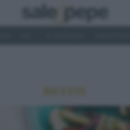
OGHI
VINI
IL LATO VEGETALE
NEWS ED EVENT
RICETTE