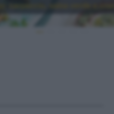
o: carpaccio, salsa verde e cro