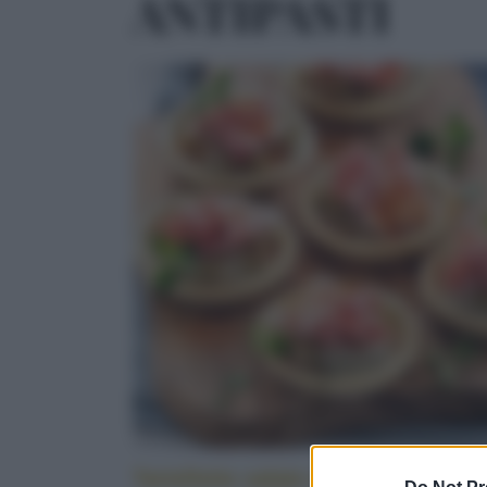
ANTIPASTI
Tartellette salate alle melanzane e