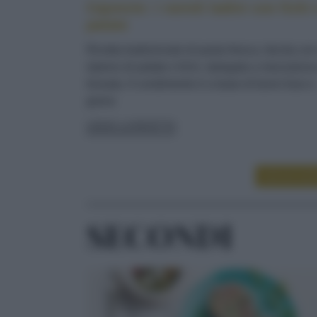
Cajoncìe: i ravioli ladini con fichi 
patate
Ricetta tradizionale di pasta fresca, farcita co
ripieno di patate e fichi, ripiegata a mezzaluna
lessata. Il condimento è a base di burro fuso e
grana
LEGGI LA RICETTA
LEGGI ALT
SECONDI