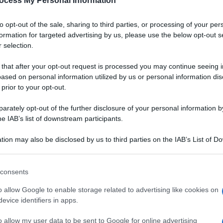
ocess My Personal Information
Padano DOP
to opt-out of the sale, sharing to third parties, or processing of your per
a
Un gazpacho dal colore vibrante, dall'aria chic.
formation for targeted advertising by us, please use the below opt-out s
Grazie alla bontà del Grana Padano DOP,
 selection.
accompagnata da quella delle fragole, servirete
un aperitivo originale, salutare e digeribile ai
 that after your opt-out request is processed you may continue seeing i
vostri ospiti
ased on personal information utilized by us or personal information dis
 prior to your opt-out.
LEGGI LA RICETTA
rately opt-out of the further disclosure of your personal information by
he IAB’s list of downstream participants.
 RICETTE DI ANTIPASTI
tion may also be disclosed by us to third parties on the IAB’s List of 
 that may further disclose it to other third parties.
 that this website/app uses one or more Google services and may gath
consents
including but not limited to your visit or usage behaviour. You may click 
 to Google and its third-party tags to use your data for below specifi
o allow Google to enable storage related to advertising like cookies on
ogle consent section.
evice identifiers in apps.
o allow my user data to be sent to Google for online advertising