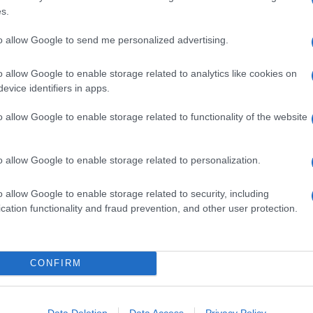
s.
to allow Google to send me personalized advertising.
o allow Google to enable storage related to analytics like cookies on
evice identifiers in apps.
o allow Google to enable storage related to functionality of the website
o allow Google to enable storage related to personalization.
o allow Google to enable storage related to security, including
cation functionality and fraud prevention, and other user protection.
na
Linguine con pesto di olive,
mandorle e scorza di limone
Il pesto a base di olive, frutta secca e scorza di
CONFIRM
agrumi avvolge la pasta lunga con la sua
cremosità. Finocchietto a sentimento e il piatto è
Data Deletion
Data Access
Privacy Policy