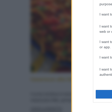
purpose
I want 
I want t
web or d
I want t
or app.
I want t
I want t
authenti
Caserecce alla lido: cucina sicilia
Cucina siciliana in tavola: con pesce spada,
melanzane fritte, pomodorini e menta fresca
LEGGI LA RICETTA