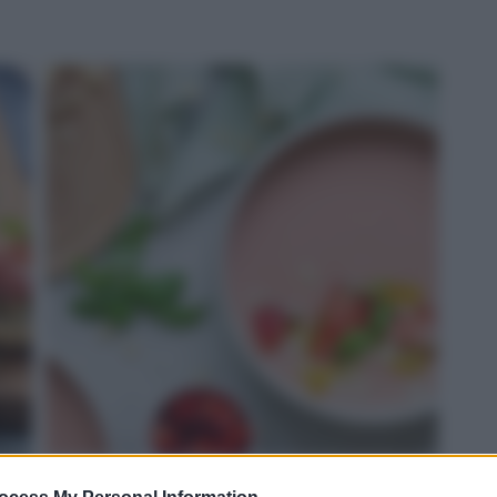
ROSSO: gazpacho di fragole e Grana