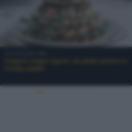
Cultura del cibo
Cappon magro ligure: da piatto povero a
ricetta nobile