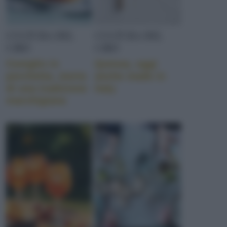
CULTURA DEL
CULTURA DEL
CIBO
CIBO
Coniglio in
Quinoa, oggi
porchetta, storia
anche made in
di una tradizione
Italy
marchigiana