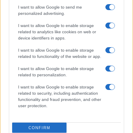
use your data for below specified purposes in below Google
Cucinare la carne
I want to allow Google to send me
consent section.
Preparare il pesce
personalized advertising.
Fare la pasta
I want to allow Google to enable storage
Pulire le verdure
related to analytics like cookies on web or
Decorare
device identifiers in apps.
LUOGHI E PERSONAGGI
VINI E TERRITORI
I want to allow Google to enable storage
Località
Glossario
related to functionality of the website or app.
Personaggi
Bere bene
I want to allow Google to enable storage
Made in Italy
Conoscere il vino
related to personalization.
Mondo
I want to allow Google to enable storage
NEWS ED EVENTI
VIDEO
related to security, including authentication
News
functionality and fraud prevention, and other
Jeunes Restaurateurs
user protection.
Eventi
Consigli pratici
CONFIRM
Benessere