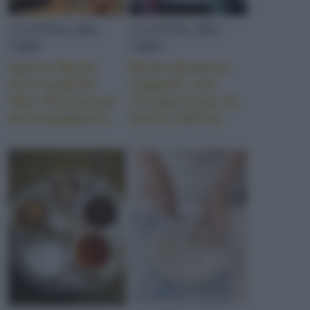
CULTURA DEL
CULTURA DEL
CIBO
CIBO
Aperol Spritz:
Pasta Senatore
ecco qualche
Cappelli, una
idea sfiziosa per
riscoperta per la
accompagnarlo
tavola italiana