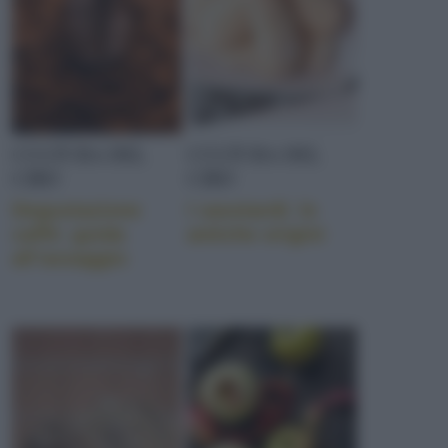
CULTURA DEL
CULTURA DEL
CIBO
CIBO
Degustazione
I savoiardi: le
caffè: guida
antiche origini
all’assaggio