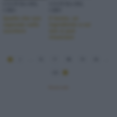
CULTURA DEL
CULTURA DEL
CIBO
CIBO
Quello che non
Il lievito, un
sapevate sullo
ingrediente a cui
zucchero
non si può
rinunciare
1
...
76
77
78
79
80
...
101
Mostra tutte