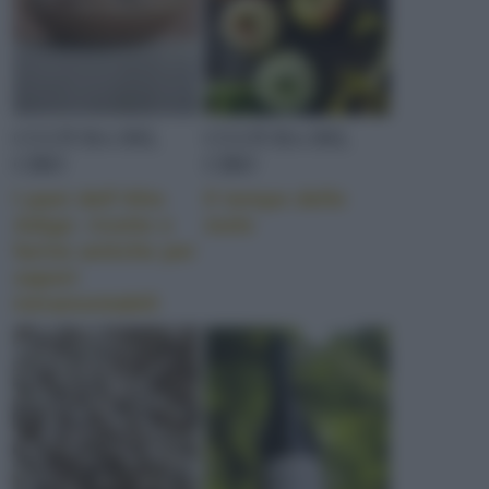
CULTURA DEL
CULTURA DEL
CIBO
CIBO
I pani dell’Alto
Il tempo delle
Adige: ricette e
mele
farine antiche per
sapori
intramontabili