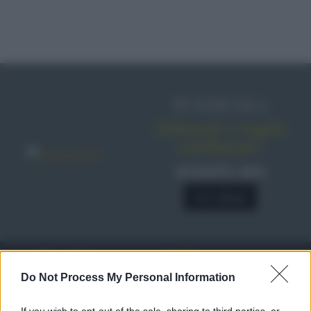
IN EDICOLA
Abbonati o regala
sale&pepe!
SCONTO 40%
A € 28,90
RICETTE
c
Do Not Process My Personal Information
Ricette di stagione
© 2026 Belpietro Edizioni