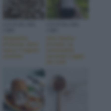
CULTURA DEL
CULTURA DEL
CIBO
CIBO
Acquaviva
Vino bianco
d’Isernia: dove
d’estate: la
nasce il fagiolo
convivialità
confetto
secondo Loggia
dei Colli