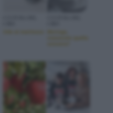
CULTURA DEL
CULTURA DEL
CIBO
CIBO
Ode al maritozzo
Meringa,
conoscete quella
svizzera?