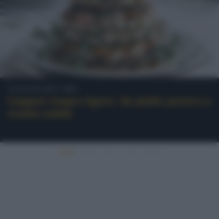
Cultura del cibo
Cappon magro ligure: da piatto povero a
ricetta nobile