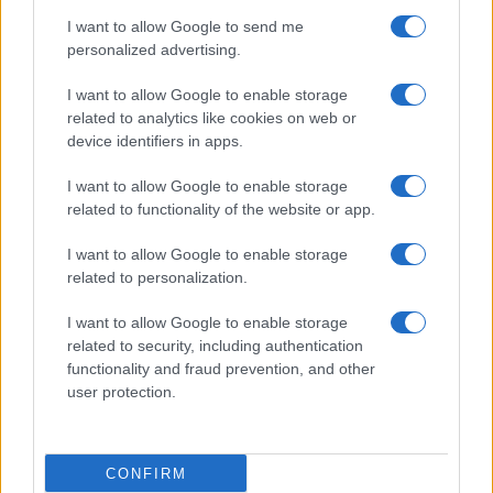
use your data for below specified purposes in below Google
Cucinare la carne
I want to allow Google to send me
consent section.
Preparare il pesce
personalized advertising.
Fare la pasta
I want to allow Google to enable storage
Pulire le verdure
related to analytics like cookies on web or
Decorare
device identifiers in apps.
LUOGHI E PERSONAGGI
VINI E TERRITORI
I want to allow Google to enable storage
Località
Glossario
related to functionality of the website or app.
Personaggi
Bere bene
I want to allow Google to enable storage
Made in Italy
Conoscere il vino
related to personalization.
Mondo
I want to allow Google to enable storage
NEWS ED EVENTI
VIDEO
related to security, including authentication
News
functionality and fraud prevention, and other
Jeunes Restaurateurs
user protection.
Eventi
Consigli pratici
CONFIRM
Benessere