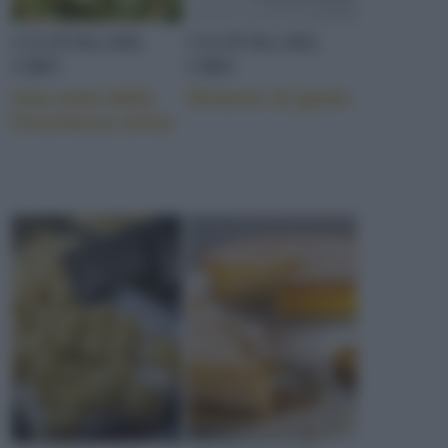
CULTURA DEL
CULTURA DEL
CIBO
CIBO
Una mela dalla
Sintonie di gusto
freschezza unica