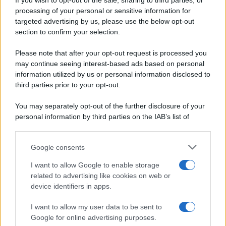
If you wish to opt-out of the sale, sharing to third parties, or
Periodiche SRL
Dolci e dessert
Ripr. riservata
processing of your personal or sensitive information for
Primi piatti
P.I. 13673600964
targeted advertising by us, please use the below opt-out
Secondi piatti
section to confirm your selection.
Privacy Policy
Pane e pizze
Cookie Policy
Please note that after your opt-out request is processed you
Aperitivi
may continue seeing interest-based ads based on personal
Preferenze Privacy
Antipasti
information utilized by us or personal information disclosed to
Pubblicità
Salse e sughi
third parties prior to your opt-out.
Note legali
Torte salate
Chi siamo
You may separately opt-out of the further disclosure of your
Contorni
personal information by third parties on the IAB’s list of
Marmellate e confetture
downstream participants.
Le migliori ricette di Sale&Pepe
Google consents
This information may also be disclosed by us to third parties
OCCASIONI SPECIALI
SCUOLA DI CUCINA
on the IAB’s List of Downstream Participants that may further
I want to allow Google to enable storage
Natale
Ingredienti
disclose it to other third parties.
related to advertising like cookies on web or
Torte di compleanno
Come fare a...
device identifiers in apps.
Please note that this website/app uses one or more Google
Menu bambini
Dizionario
services and may gather and store information including but
Halloween
Utensili
I want to allow my user data to be sent to
not limited to your visit or usage behaviour. You may click to
Google for online advertising purposes.
Pasqua
Erbe e Aromi
grant or deny consent to Google and its third-party tags to