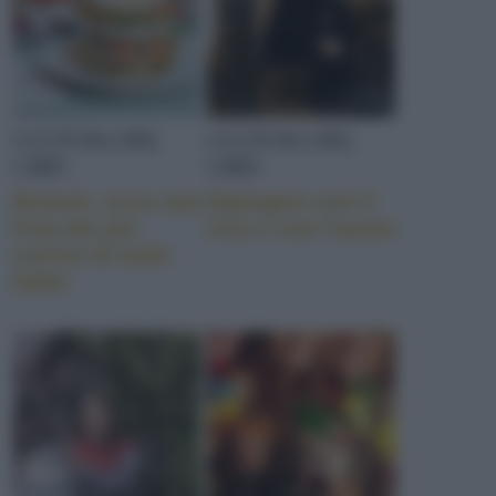
CULTURA DEL
CULTURA DEL
CIBO
CIBO
Brunch: ecco una
Dipingere con il
lista dei più
vino e con l’aceto
curiosi di tutta
Italia