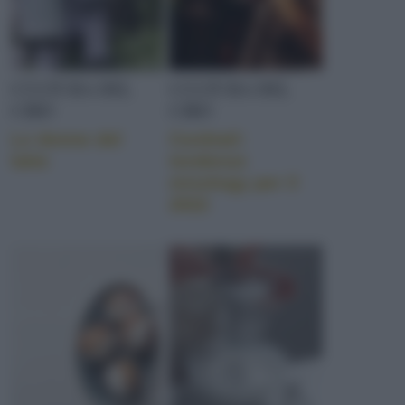
CULTURA DEL
CULTURA DEL
CIBO
CIBO
Le donne del
Cocktail:
latte
tendenze
mixology per il
2022