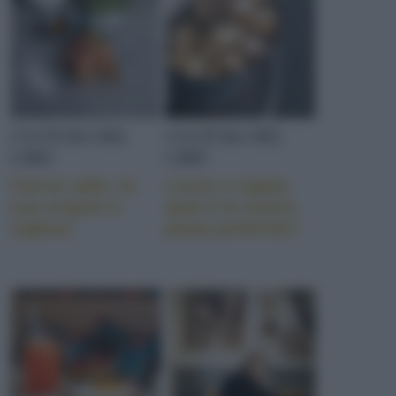
CULTURA DEL
CULTURA DEL
CIBO
CIBO
Carrot cake: la
Liscia o rigata:
sua origine è
qual è la vostra
inglese
pasta preferita?