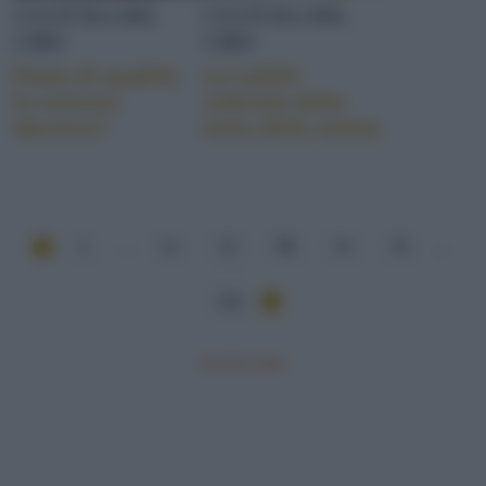
CULTURA DEL
CULTURA DEL
CIBO
CIBO
Pasta di qualità:
La sottile
la conosci
sobrietà della
davvero?
torta della nonna
1
...
71
72
73
74
75
...
101
Mostra tutte