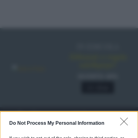
IN EDICOLA
Abbonati o regala
sale&pepe!
SCONTO 40%
A € 28,90
RICETTE
c
Do Not Process My Personal Information
Ricette di stagione
© 2026 Belpietro Edizioni