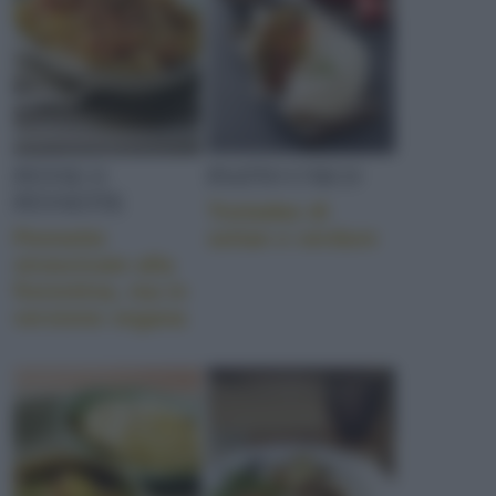
PENNE O
PIATTO UNICO
PENNETTE
Tostadas di
Pennette
seitan e verdure
strascicate alla
fiorentina, ma in
versione vegana