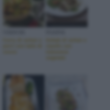
VERDURE
PIADINE
Curry di seitan e
Kebab di seitan e
porri con latte di
cipolle con
cocco
maionese
vegetale