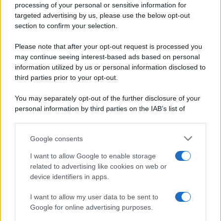
processing of your personal or sensitive information for
Periodiche SRL
Primi piatti
targeted advertising by us, please use the below opt-out
Ripr. riservata
Secondi piatti
section to confirm your selection.
P.I. 13673600964
Pane e pizze
Privacy Policy
Please note that after your opt-out request is processed you
Aperitivi
may continue seeing interest-based ads based on personal
Cookie Policy
Antipasti
information utilized by us or personal information disclosed to
Preferenze Privacy
Salse e sughi
third parties prior to your opt-out.
Pubblicità
Torte salate
Note legali
You may separately opt-out of the further disclosure of your
Contorni
Chi siamo
personal information by third parties on the IAB’s list of
Marmellate e confetture
downstream participants.
Le migliori ricette di Sale&Pepe
Google consents
This information may also be disclosed by us to third parties
OCCASIONI SPECIALI
SCUOLA DI CUCINA
on the IAB’s List of Downstream Participants that may further
I want to allow Google to enable storage
Natale
Ingredienti
disclose it to other third parties.
related to advertising like cookies on web or
Torte di compleanno
Come fare a...
device identifiers in apps.
Please note that this website/app uses one or more Google
Menu bambini
Dizionario
services and may gather and store information including but
Halloween
Utensili
I want to allow my user data to be sent to
not limited to your visit or usage behaviour. You may click to
Google for online advertising purposes.
Pasqua
grant or deny consent to Google and its third-party tags to
Erbe e Aromi
use your data for below specified purposes in below Google