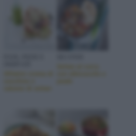
PANE, PIZZE E
SECONDI
DERIVATI
Seitan al curry
Sfilatini crema di
con albicocche e
zucchine e
piade
salume di seitan