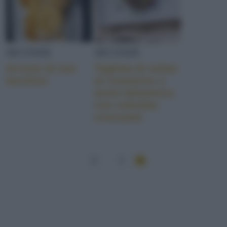
SECONDI
SECONDI
Arrosto di non
Tagliata di seitan
tacchino
al rosmarino e
aceto balsamico
con coleslaw
croccante
1
2