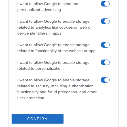
Cucinare la carne
I want to allow Google to send me
consent section.
Preparare il pesce
personalized advertising.
Fare la pasta
I want to allow Google to enable storage
Pulire le verdure
related to analytics like cookies on web or
Decorare
device identifiers in apps.
LUOGHI E PERSONAGGI
VINI E TERRITORI
I want to allow Google to enable storage
Località
Glossario
related to functionality of the website or app.
Personaggi
Bere bene
I want to allow Google to enable storage
Made in Italy
Conoscere il vino
related to personalization.
Mondo
I want to allow Google to enable storage
NEWS ED EVENTI
VIDEO
related to security, including authentication
News
functionality and fraud prevention, and other
Jeunes Restaurateurs
user protection.
Eventi
Consigli pratici
CONFIRM
Benessere
Cultura del cibo