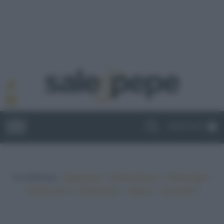
ABBONATI
In evidenza:
•
•
•
Vegetariano
Ricette sfiziose
Ricette light
•
•
•
•
Ricette veloci
Ricette facili
Vegano
Top ricette