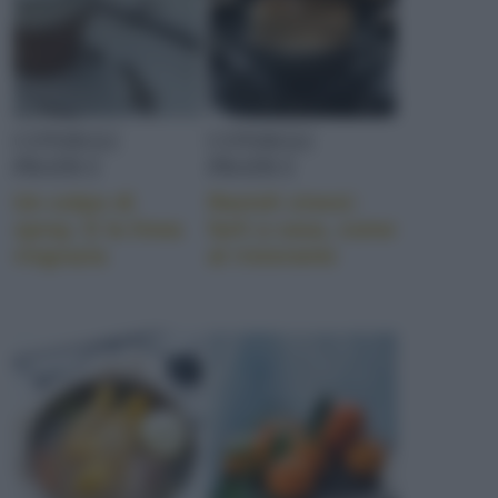
CONSIGLI
CONSIGLI
PRATICI
PRATICI
Un colpo di
Ravioli cinesi:
spray. E la linea
farli a casa, come
ringrazia
al ristorante