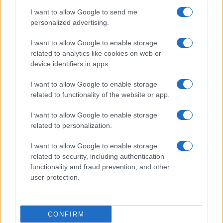
use your data for below specified purposes in below Google
Cucinare la carne
I want to allow Google to send me
consent section.
Preparare il pesce
personalized advertising.
Fare la pasta
I want to allow Google to enable storage
Pulire le verdure
related to analytics like cookies on web or
Decorare
device identifiers in apps.
LUOGHI E PERSONAGGI
VINI E TERRITORI
I want to allow Google to enable storage
Località
Glossario
related to functionality of the website or app.
Personaggi
Bere bene
I want to allow Google to enable storage
Made in Italy
Conoscere il vino
related to personalization.
Mondo
I want to allow Google to enable storage
NEWS ED EVENTI
VIDEO
related to security, including authentication
News
functionality and fraud prevention, and other
Jeunes Restaurateurs
user protection.
Eventi
Consigli pratici
CONFIRM
Benessere