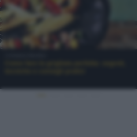
Consigli pratici
Come fare la grigliata perfetta: segreti,
tecniche e consigli pratici