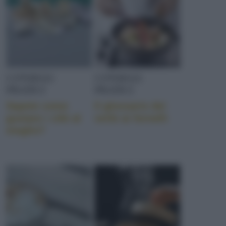
CONSIGLI
CONSIGLI
PRATICI
PRATICI
Sapete come
Il glossario dei
gustare i cibi al
verbi ai fornelli
meglio?