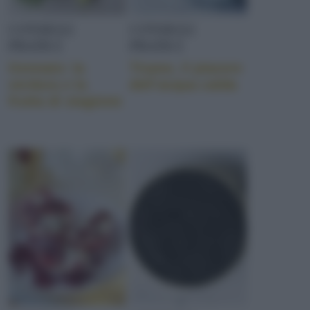
CONSIGLI
CONSIGLI
PRATICI
PRATICI
Gennaio: la
Tisane, il piacere
verdura e la
dell’acqua calda
frutta di stagione