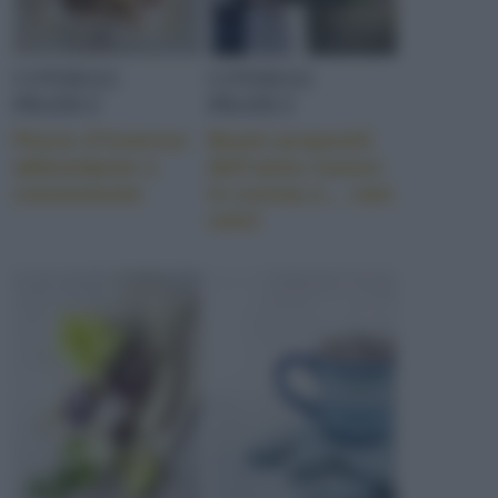
CONSIGLI
CONSIGLI
PRATICI
PRATICI
Pesce d’inverno:
Buoni propositi
abbondante e
dell’anno nuovo:
conveniente
in cucina e… non
solo!