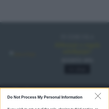
IN EDICOLA
Abbonati o regala
sale&pepe!
SCONTO 40%
A € 28,90
RICETTE
c
Do Not Process My Personal Information
Ricette di stagione
© 2026 Belpietro Edizioni