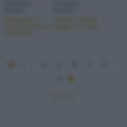
CONSIGLI
CONSIGLI
PRATICI
PRATICI
Melagrana: il
Caviale? Quello
frutto dai chicchi
italiano è al top…
scintillanti
1
...
40
41
42
43
44
...
82
Mostra tutte