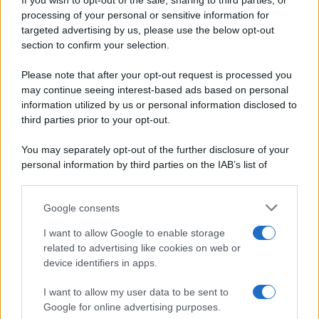
If you wish to opt-out of the sale, sharing to third parties, or
Periodiche SRL
Dolci e dessert
Ripr. riservata
processing of your personal or sensitive information for
Primi piatti
P.I. 13673600964
targeted advertising by us, please use the below opt-out
Secondi piatti
section to confirm your selection.
Privacy Policy
Pane e pizze
Cookie Policy
Please note that after your opt-out request is processed you
Aperitivi
may continue seeing interest-based ads based on personal
Preferenze Privacy
Antipasti
information utilized by us or personal information disclosed to
Pubblicità
Salse e sughi
third parties prior to your opt-out.
Note legali
Torte salate
Chi siamo
You may separately opt-out of the further disclosure of your
Contorni
personal information by third parties on the IAB’s list of
Marmellate e confetture
downstream participants.
Le migliori ricette di Sale&Pepe
Google consents
This information may also be disclosed by us to third parties
OCCASIONI SPECIALI
SCUOLA DI CUCINA
on the IAB’s List of Downstream Participants that may further
I want to allow Google to enable storage
Natale
Ingredienti
disclose it to other third parties.
related to advertising like cookies on web or
Torte di compleanno
Come fare a...
device identifiers in apps.
Please note that this website/app uses one or more Google
Menu bambini
Dizionario
services and may gather and store information including but
Halloween
Utensili
I want to allow my user data to be sent to
not limited to your visit or usage behaviour. You may click to
Google for online advertising purposes.
Pasqua
Erbe e Aromi
grant or deny consent to Google and its third-party tags to