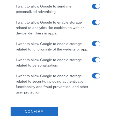
use your data for below specified purposes in below Google
Cucinare la carne
I want to allow Google to send me
consent section.
Preparare il pesce
personalized advertising.
Fare la pasta
I want to allow Google to enable storage
Pulire le verdure
related to analytics like cookies on web or
Decorare
device identifiers in apps.
LUOGHI E PERSONAGGI
VINI E TERRITORI
I want to allow Google to enable storage
Località
Glossario
related to functionality of the website or app.
Personaggi
Bere bene
I want to allow Google to enable storage
Made in Italy
Conoscere il vino
related to personalization.
Mondo
I want to allow Google to enable storage
NEWS ED EVENTI
VIDEO
related to security, including authentication
News
functionality and fraud prevention, and other
Jeunes Restaurateurs
user protection.
Eventi
Consigli pratici
CONFIRM
Benessere