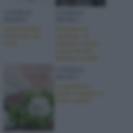
CONSIGLI
CONSIGLI
PRATICI
PRATICI
Carte fedeltà,
Cucinare in
istruzioni per
vacanza: 12
l’uso
utensili e aiuta-
cuoca da non
lasciare a casa
CONSIGLI
PRATICI
La gelatiera:
quale scegliere e
come usarla