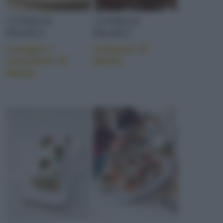
CONSIGLI
CONSIGLI
PRATICI
PRATICI
Lasagne e
Antipasti di
cannelloni di
Natale
Natale