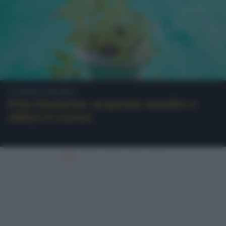
Consigli pratici
Erba limoncina: proprietà, benefici e
utilizzi in cucina