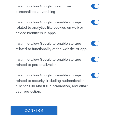
use your data for below specified purposes in below Google
Cucinare la carne
I want to allow Google to send me
consent section.
Preparare il pesce
personalized advertising.
Fare la pasta
I want to allow Google to enable storage
Pulire le verdure
related to analytics like cookies on web or
Decorare
device identifiers in apps.
LUOGHI E PERSONAGGI
VINI E TERRITORI
I want to allow Google to enable storage
Località
Glossario
related to functionality of the website or app.
Personaggi
Bere bene
I want to allow Google to enable storage
Made in Italy
Conoscere il vino
related to personalization.
Mondo
I want to allow Google to enable storage
NEWS ED EVENTI
VIDEO
related to security, including authentication
News
functionality and fraud prevention, and other
Jeunes Restaurateurs
user protection.
Eventi
Consigli pratici
CONFIRM
Benessere