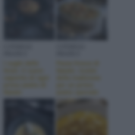
CONSIGLI
CONSIGLI
PRATICI
PRATICI
I sughi delle
Pasta fresca di
feste: il cuore
Natale: ricette
saporito di ogni
della tradizione
primo piatto di
per un primo
Natale
piatto speciale