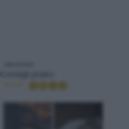
CONSIGLI PRATICI
NEWS ED EVENTI
Consigli pratici
Condividi