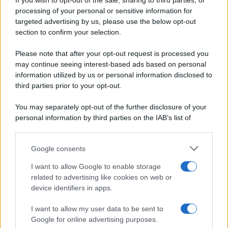
If you wish to opt-out of the sale, sharing to third parties, or
Periodiche SRL
Dolci e dessert
Ripr. riservata
processing of your personal or sensitive information for
Primi piatti
P.I. 13673600964
targeted advertising by us, please use the below opt-out
Secondi piatti
section to confirm your selection.
Privacy Policy
Pane e pizze
Cookie Policy
Please note that after your opt-out request is processed you
Aperitivi
may continue seeing interest-based ads based on personal
Preferenze Privacy
Antipasti
information utilized by us or personal information disclosed to
Pubblicità
Salse e sughi
third parties prior to your opt-out.
Note legali
Torte salate
Chi siamo
You may separately opt-out of the further disclosure of your
Contorni
personal information by third parties on the IAB’s list of
Marmellate e confetture
downstream participants.
Le migliori ricette di Sale&Pepe
Google consents
This information may also be disclosed by us to third parties
OCCASIONI SPECIALI
SCUOLA DI CUCINA
on the IAB’s List of Downstream Participants that may further
I want to allow Google to enable storage
Natale
Ingredienti
disclose it to other third parties.
related to advertising like cookies on web or
Torte di compleanno
Come fare a...
device identifiers in apps.
Please note that this website/app uses one or more Google
Menu bambini
Dizionario
services and may gather and store information including but
Halloween
Utensili
I want to allow my user data to be sent to
not limited to your visit or usage behaviour. You may click to
Google for online advertising purposes.
Pasqua
Erbe e Aromi
grant or deny consent to Google and its third-party tags to