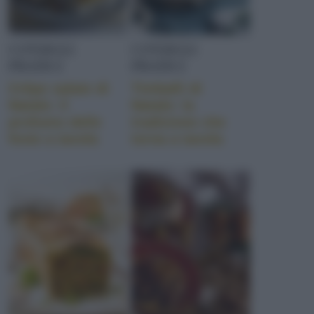
CONSIGLI
CONSIGLI
PRATICI
PRATICI
Crêpe salate di
Timballi di
Natale: il
Natale: la
profumo delle
tradizione che
feste a tavola
torna a tavola