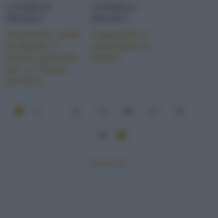
CONSIGLI
CONSIGLI
PRATICI
PRATICI
Tronchetti salati
Capesante e
di Natale: il
conchiglie di
trucco gourmet
Natale
per un Natale
perfetto
1
...
12
13
14
15
16
...
82
Mostra tutte