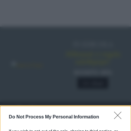
IN EDICOLA
Abbonati o regala
sale&pepe!
SCONTO 40%
A € 28,90
RICETTE
c
Do Not Process My Personal Information
Ricette di stagione
© 2026 Belpietro Edizioni