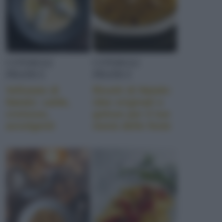
CONSIGLI
CONSIGLI
PRATICI
PRATICI
Vellutate di
Risotti di Natale:
Natale: calde,
idee originali e
cremose,
golose per il tuo
avvolgenti
menù delle feste