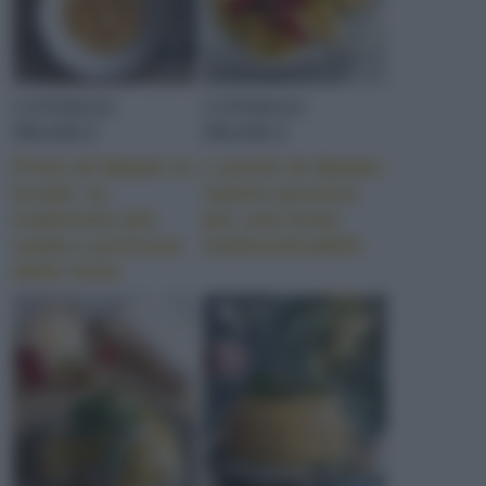
CONSIGLI
CONSIGLI
PRATICI
PRATICI
Primi di Natale in
I ravioli di Natale:
brodo: la
ripieni preziosi
tradizione più
per una festa
calda e preziosa
indimenticabile
delle feste