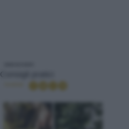
CONSIGLI PRATICI
NEWS ED EVENTI
Consigli pratici
Condividi