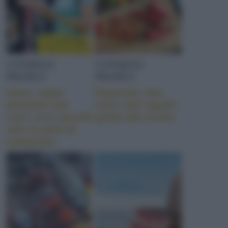
CONSIGLI
CONSIGLI
PRATICI
PRATICI
Uovo, super
Peperoni, non
alimento low
sono tutti uguali:
cost: ecco perché
guida alla scelta
vale la pena di
comprarle
“buone”