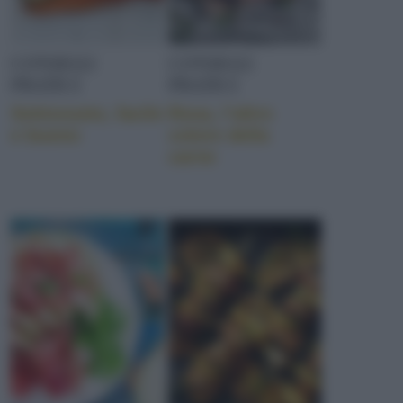
CONSIGLI
CONSIGLI
PRATICI
PRATICI
Sottovuoto, facile
Rosa, l’altro
e buono
colore della
carne