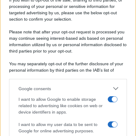
If you wish to opt-out of the sale, sharing to third parties, or
Periodiche SRL
Dolci e dessert
Ripr. riservata
processing of your personal or sensitive information for
Primi piatti
P.I. 13673600964
targeted advertising by us, please use the below opt-out
Secondi piatti
section to confirm your selection.
Privacy Policy
Pane e pizze
Cookie Policy
Please note that after your opt-out request is processed you
Aperitivi
may continue seeing interest-based ads based on personal
Preferenze Privacy
Antipasti
information utilized by us or personal information disclosed to
Pubblicità
Salse e sughi
third parties prior to your opt-out.
Note legali
Torte salate
Chi siamo
You may separately opt-out of the further disclosure of your
Contorni
personal information by third parties on the IAB’s list of
Marmellate e confetture
downstream participants.
Le migliori ricette di Sale&Pepe
Google consents
This information may also be disclosed by us to third parties
OCCASIONI SPECIALI
SCUOLA DI CUCINA
on the IAB’s List of Downstream Participants that may further
I want to allow Google to enable storage
Natale
Ingredienti
disclose it to other third parties.
related to advertising like cookies on web or
Torte di compleanno
Come fare a...
device identifiers in apps.
Please note that this website/app uses one or more Google
Menu bambini
Dizionario
services and may gather and store information including but
Halloween
Utensili
I want to allow my user data to be sent to
not limited to your visit or usage behaviour. You may click to
Google for online advertising purposes.
Pasqua
Erbe e Aromi
grant or deny consent to Google and its third-party tags to