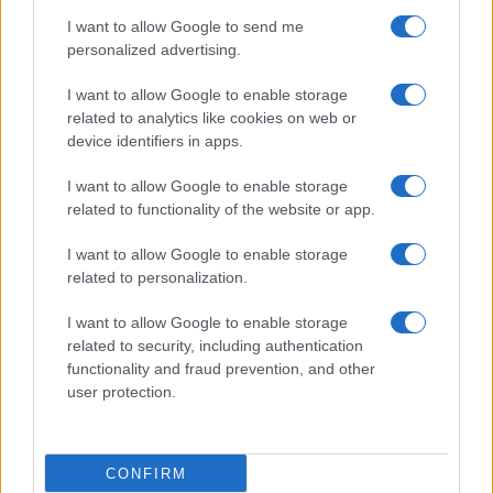
use your data for below specified purposes in below Google
Cucinare la carne
I want to allow Google to send me
consent section.
Preparare il pesce
personalized advertising.
Fare la pasta
I want to allow Google to enable storage
Pulire le verdure
related to analytics like cookies on web or
Decorare
device identifiers in apps.
LUOGHI E PERSONAGGI
VINI E TERRITORI
I want to allow Google to enable storage
Località
Glossario
related to functionality of the website or app.
Personaggi
Bere bene
I want to allow Google to enable storage
Made in Italy
Conoscere il vino
related to personalization.
Mondo
I want to allow Google to enable storage
NEWS ED EVENTI
VIDEO
related to security, including authentication
News
functionality and fraud prevention, and other
Jeunes Restaurateurs
user protection.
Eventi
Consigli pratici
CONFIRM
Benessere