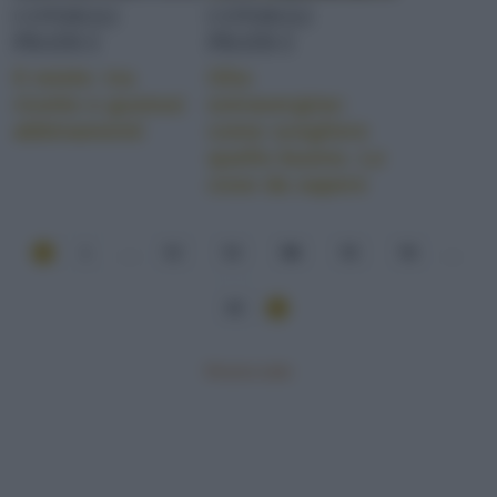
CONSIGLI
CONSIGLI
PRATICI
PRATICI
Il miele: tra
Olio
ricette e gustosi
extravergine:
abbinamenti
come scegliere
quello buono. Le
cose da sapere
1
...
52
53
54
55
56
...
82
Mostra tutte