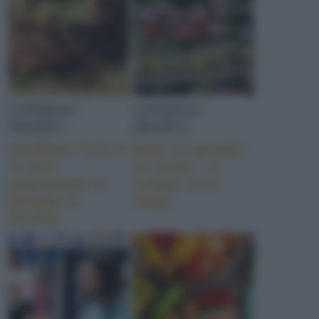
CONSIGLI
CONSIGLI
PRATICI
PRATICI
Innaffiare l’orto è
Metti un geranio
un’arte
in tavola… e
(soprattutto in
l’estate va in
periodo di
festa!
siccità)