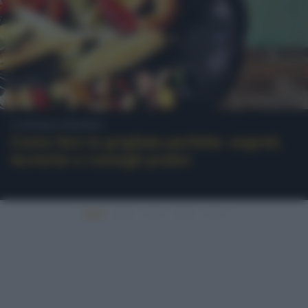
Consigli pratici
Come fare la grigliata perfetta: segreti,
tecniche e consigli pratici