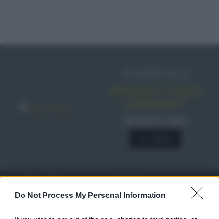
IN EDICOLA
Abbonati o regala
sale&pepe!
SCONTO 40%
A € 28,90
RICETTE
c
Do Not Process My Personal Information
Ricette di stagione
© 2026 Belpietro Edizioni