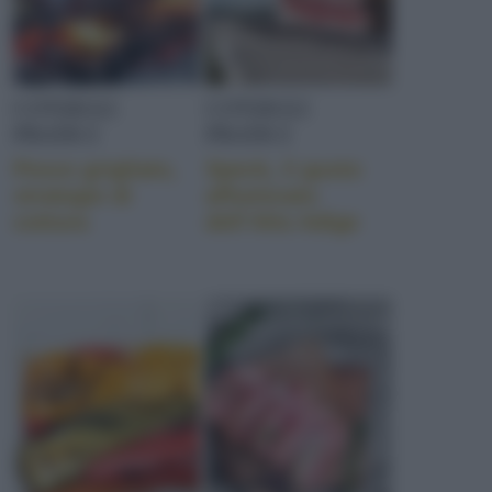
CONSIGLI
CONSIGLI
PRATICI
PRATICI
Pesce grigliato,
Speck, il gusto
strategie di
affumicato
cottura
dell’Alto Adige