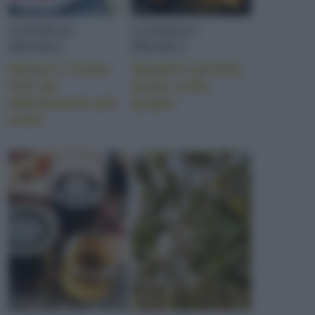
CONSIGLI
CONSIGLI
PRATICI
PRATICI
Salumi e frutta:
Spiedini perfetti,
tutti gli
anche sulla
abbinamenti più
griglia
arditi