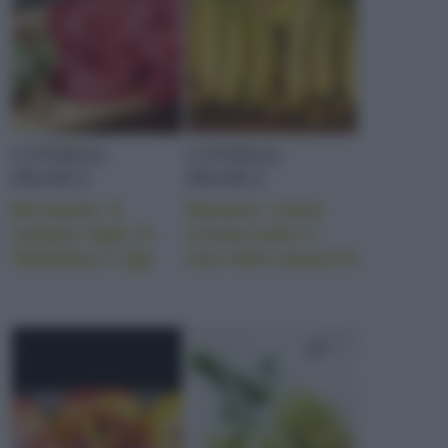
CONSIGLI
CONSIGLI
PRATICI
PRATICI
Bresaola: il
Banane: come
salume light in
conservarle e
Valtellina è Igp
non farle annerire