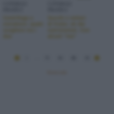
CONSIGLI
CONSIGLI
PRATICI
PRATICI
Centrifuga o
Succhi e nettari
estrattore: quale
di frutta: ok dai
scegliere tra i
nutrizionisti. Con
due
alcuni “ma”
1
...
79
80
81
82
Mostra tutte