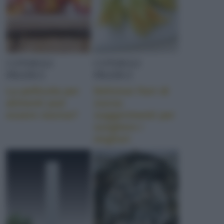
CONSIGLI
CONSIGLI
PRATICI
PRATICI
La pellicola per
Deliziosi fiori di
alimenti può
zucca:
essere nociva?
suggerimenti per
scegliere i
migliori