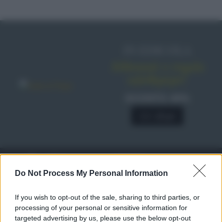
IN EDICOLA
Abbonati o regala
sale&pepe!
SCONTO 40%
A € 28,90
RICETTE
c
Do Not Process My Personal Information
Ricette di stagione
© 2026 Belpietro Edizioni
If you wish to opt-out of the sale, sharing to third parties, or
Periodiche SRL
Dolci e dessert
Ripr. riservata
processing of your personal or sensitive information for
Primi piatti
P.I. 13673600964
targeted advertising by us, please use the below opt-out