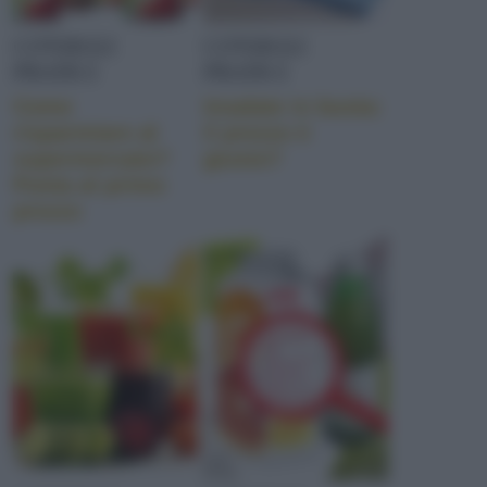
CONSIGLI
CONSIGLI
PRATICI
PRATICI
Come
Insalate in busta:
risparmiare al
il prezzo è
supermercato?
giusto?
Punta al primo
prezzo