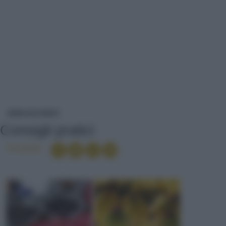
CONSIGLI PRATICI
NEWS ED EVENTI
Consigli pratici
Condividi