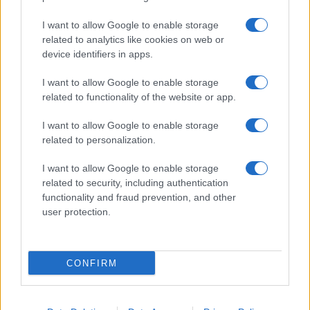
Fare la pasta
I want to allow Google to enable storage
Pulire le verdure
related to analytics like cookies on web or
Decorare
device identifiers in apps.
LUOGHI E PERSONAGGI
VINI E TERRITORI
I want to allow Google to enable storage
Località
Glossario
related to functionality of the website or app.
Personaggi
Bere bene
I want to allow Google to enable storage
Made in Italy
Conoscere il vino
related to personalization.
Mondo
I want to allow Google to enable storage
NEWS ED EVENTI
VIDEO
related to security, including authentication
News
functionality and fraud prevention, and other
Jeunes Restaurateurs
user protection.
Eventi
Consigli pratici
CONFIRM
Benessere
Cultura del cibo