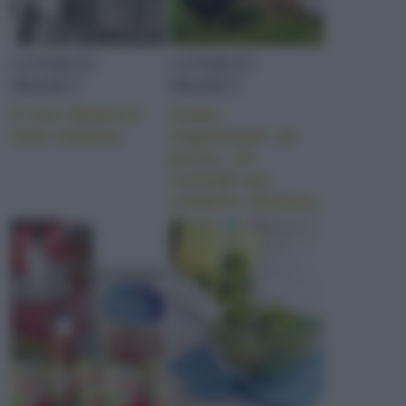
CONSIGLI
CONSIGLI
PRATICI
PRATICI
Il riso Venere è
Come
tutto italiano
organizzare un
picnic: 10
consigli per
renderlo sfizioso,
bon ton e hi tech