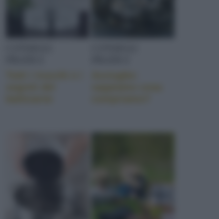
CONSIGLI
CONSIGLI
PRATICI
PRATICI
Tutti i trucchi e i
Acciughe:
segreti del
sappiamo cosa
batticarne
compriamo?