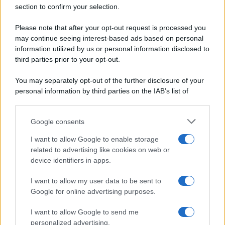
Secondi piatti
section to confirm your selection.
Privacy Policy
Pane e pizze
Cookie Policy
Please note that after your opt-out request is processed you
Aperitivi
may continue seeing interest-based ads based on personal
Preferenze Privacy
Antipasti
information utilized by us or personal information disclosed to
Pubblicità
Salse e sughi
third parties prior to your opt-out.
Note legali
Torte salate
Chi siamo
You may separately opt-out of the further disclosure of your
Contorni
personal information by third parties on the IAB’s list of
Marmellate e confetture
downstream participants.
Le migliori ricette di Sale&Pepe
Google consents
This information may also be disclosed by us to third parties
OCCASIONI SPECIALI
SCUOLA DI CUCINA
on the IAB’s List of Downstream Participants that may further
I want to allow Google to enable storage
Natale
Ingredienti
disclose it to other third parties.
related to advertising like cookies on web or
Torte di compleanno
Come fare a...
device identifiers in apps.
Please note that this website/app uses one or more Google
Menu bambini
Dizionario
services and may gather and store information including but
Halloween
Utensili
I want to allow my user data to be sent to
not limited to your visit or usage behaviour. You may click to
Google for online advertising purposes.
Pasqua
Erbe e Aromi
grant or deny consent to Google and its third-party tags to
use your data for below specified purposes in below Google
Cucinare la carne
I want to allow Google to send me
consent section.
Preparare il pesce
personalized advertising.