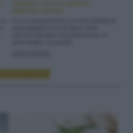
e
Spaghetti neri con gamberi,
peperoni e finferli
n un
Il ricco condimento di terra e di mare è perfetto per
 e
questi spaghetti al nero di seppia, avvolti
dall'aroma dell'aglio e dal profumo di timo. Un
primo semplice, ma gourmet
LEGGI LA RICETTA
RE RICETTE DI PRIMI