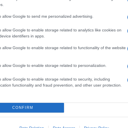
s.
to allow Google to send me personalized advertising.
o allow Google to enable storage related to analytics like cookies on
evice identifiers in apps.
o allow Google to enable storage related to functionality of the website
o allow Google to enable storage related to personalization.
o allow Google to enable storage related to security, including
cation functionality and fraud prevention, and other user protection.
na
Linguine con pesto di olive,
mandorle e scorza di limone
Il pesto a base di olive, frutta secca e scorza di
CONFIRM
agrumi avvolge la pasta lunga con la sua
cremosità. Finocchietto a sentimento e il piatto è
Data Deletion
Data Access
Privacy Policy