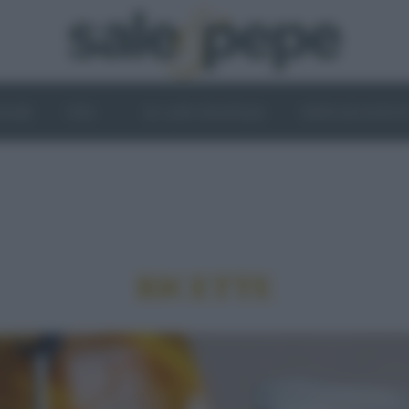
OGHI
VINI
IL LATO VEGETALE
NEWS ED EVENT
RICETTE