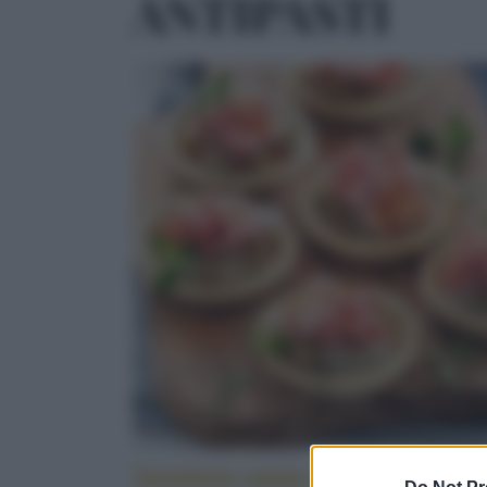
ANTIPASTI
Tartellette salate alle melanzane e