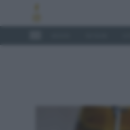
RICETTE
TECNICHE
LU