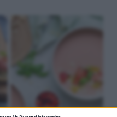
ROSSO: gazpacho di fragole e Grana