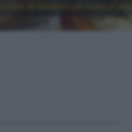
assica di verdure all’aceto e vi