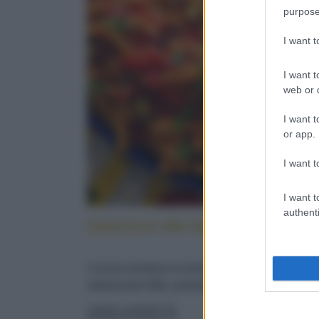
purpose
I want 
I want t
web or d
I want t
or app.
I want t
I want t
authenti
Caserecce alla lido: cucina sicilia
Cucina siciliana in tavola: con pesce spada,
melanzane fritte, pomodorini e menta fresca
LEGGI LA RICETTA