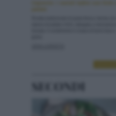
Cajoncìe: i ravioli ladini con fichi 
patate
Ricetta tradizionale di pasta fresca, farcita co
ripieno di patate e fichi, ripiegata a mezzaluna
lessata. Il condimento è a base di burro fuso e
grana
LEGGI LA RICETTA
LEGGI ALT
SECONDI