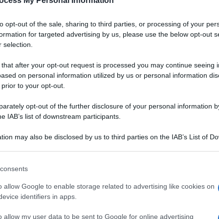
ocess My Personal Information
Padano DOP
to opt-out of the sale, sharing to third parties, or processing of your per
a
Un gazpacho dal colore vibrante, dall'aria chic.
formation for targeted advertising by us, please use the below opt-out s
Grazie alla bontà del Grana Padano DOP,
 selection.
accompagnata da quella delle fragole, servirete
un aperitivo originale, salutare e digeribile ai
 that after your opt-out request is processed you may continue seeing i
vostri ospiti
ased on personal information utilized by us or personal information dis
 prior to your opt-out.
LEGGI LA RICETTA
rately opt-out of the further disclosure of your personal information by
he IAB’s list of downstream participants.
 RICETTE DI ANTIPASTI
tion may also be disclosed by us to third parties on the IAB’s List of 
 that may further disclose it to other third parties.
 that this website/app uses one or more Google services and may gath
consents
including but not limited to your visit or usage behaviour. You may click 
 to Google and its third-party tags to use your data for below specifi
o allow Google to enable storage related to advertising like cookies on
ogle consent section.
evice identifiers in apps.
o allow my user data to be sent to Google for online advertising