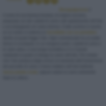
Bourguignonne
è
il nome di una famosa fonduta, di origine svizzera,
preparata con dei cubetti di carne cotti rapidamente nell’olio
e accompagnati con salse diverse. Il tutto avviene in tavola
al cui centro si sistema un
fornelletto con un pentolino
dentro al quale frigge l’olio. Ogni commensale ha un piatto
diviso in scomparti, in cui vengono posti i cubetti di carne e
le varie salse, e una lunga rochettina a 2 o 3 punte
mediante la quale si intinge la carne nell’olio. Per evitare
che l’olio produca degli schizzi al momento dell’immersione
del pezzetto di carne, è bene mettere nell’olio bollente
mezza patata cruda
, oppure salare la carne solamente
dopo la cottura.