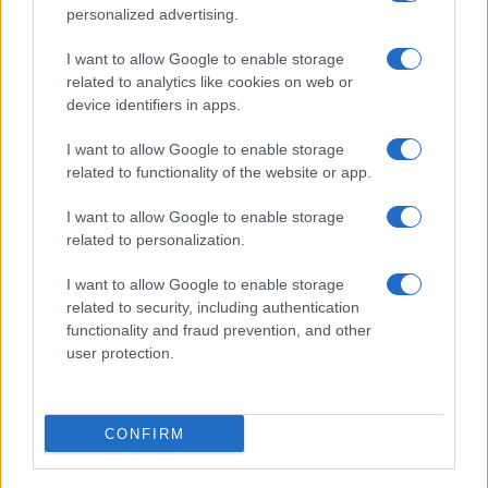
Preparare il pesce
personalized advertising.
Fare la pasta
I want to allow Google to enable storage
Pulire le verdure
related to analytics like cookies on web or
Decorare
device identifiers in apps.
LUOGHI E PERSONAGGI
VINI E TERRITORI
I want to allow Google to enable storage
Località
Glossario
related to functionality of the website or app.
Personaggi
Bere bene
I want to allow Google to enable storage
Made in Italy
Conoscere il vino
related to personalization.
Mondo
I want to allow Google to enable storage
NEWS ED EVENTI
VIDEO
related to security, including authentication
News
functionality and fraud prevention, and other
Jeunes Restaurateurs
user protection.
Eventi
Consigli pratici
CONFIRM
Benessere
Cultura del cibo