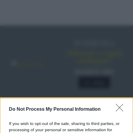
IN EDICOLA
Abbonati o regala
sale&pepe!
SCONTO 40%
A € 28,90
RICETTE
Do Not Process My Personal Information
Ricette di stagione
If you wish to opt-out of the sale, sharing to third parties, or
Dolci e dessert
© 2026 Belpietro Edizioni
processing of your personal or sensitive information for
Periodiche SRL
Primi piatti