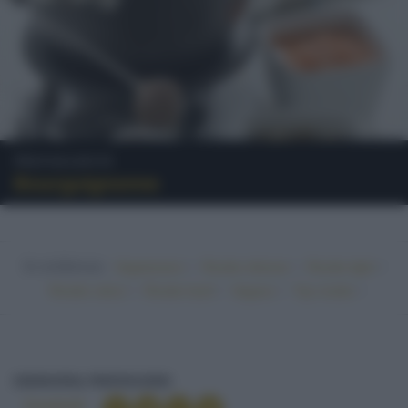
Preparazioni
Bourguignonne
In evidenza:
•
•
•
Vegetariano
Ricette sfiziose
Ricette light
•
•
•
•
Ricette veloci
Ricette facili
Vegano
Top ricette
BOURGUIGNONNE
DIZIONARIO
PREPARAZIONI
Condividi