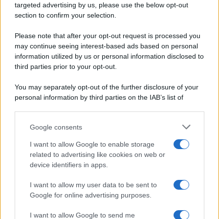
targeted advertising by us, please use the below opt-out
Ripr. riservata
Secondi piatti
section to confirm your selection.
P.I. 13673600964
Pane e pizze
Privacy Policy
Please note that after your opt-out request is processed you
Aperitivi
may continue seeing interest-based ads based on personal
Cookie Policy
Antipasti
information utilized by us or personal information disclosed to
Preferenze Privacy
Salse e sughi
third parties prior to your opt-out.
Pubblicità
Torte salate
Note legali
You may separately opt-out of the further disclosure of your
Contorni
Chi siamo
personal information by third parties on the IAB’s list of
Marmellate e confetture
downstream participants.
Le migliori ricette di Sale&Pepe
Google consents
This information may also be disclosed by us to third parties
OCCASIONI SPECIALI
SCUOLA DI CUCINA
on the IAB’s List of Downstream Participants that may further
I want to allow Google to enable storage
Natale
Ingredienti
disclose it to other third parties.
related to advertising like cookies on web or
Torte di compleanno
Come fare a...
device identifiers in apps.
Please note that this website/app uses one or more Google
Menu bambini
Dizionario
services and may gather and store information including but
Halloween
Utensili
I want to allow my user data to be sent to
not limited to your visit or usage behaviour. You may click to
Google for online advertising purposes.
Pasqua
Erbe e Aromi
grant or deny consent to Google and its third-party tags to
use your data for below specified purposes in below Google
Cucinare la carne
I want to allow Google to send me
consent section.