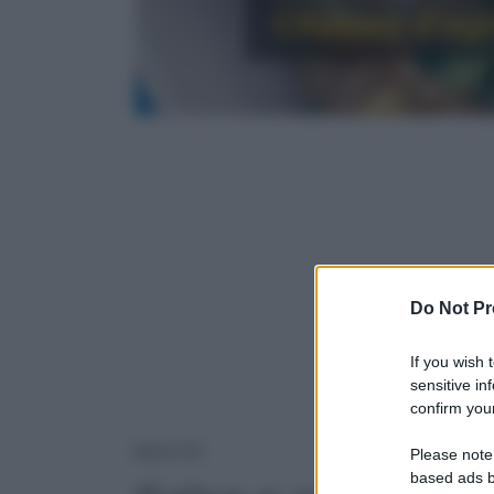
Chutney d’agr
Do Not Pr
If you wish 
sensitive in
confirm your
SALSE E SUGHI
RICETTE
Please note
based ads b