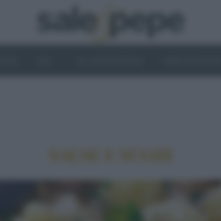
OGHI
VINI
IL LATO VEGETALE
NEWS ED EVENT
SALSE E SUGHI