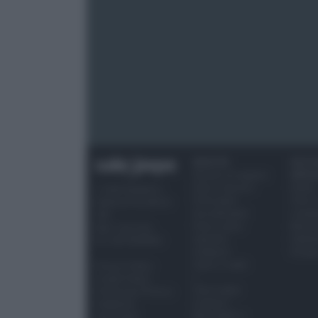
semplice per la pasta. Dal nord al sud, la cuci
sughi realizzati con carne, pesce, verdure e uo
emiliana. La cucina laziale è celebre per i su
regioni del sud Italia utilizzano spesso gli ort
deciso. Diffusi anche gli speciali condimenti 
funghi ma quello più diffuso sulle tavole itali
scelta preferita, il sugo offre la possibilità d
RICETTE
OCCAS
Ricette di stagione
SPECI
Dolci e dessert
Natale
© 2026 Belpietro
Primi piatti
Torte d
Edizioni Periodiche
Secondi piatti
compl
SRL
Pane e pizze
Menu 
Ripr. riservata
Aperitivi
Hallo
P.I. 13673600964
Antipasti
Pasqu
Salse e sughi
Privacy Policy
c
Cookie Policy
Torte salate
Preferenze Privacy
Contorni
Pubblicità
Marmellate e
Note legali