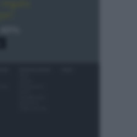
regala
pe!
 40%
0
ITORI
NEWS ED EVENTI
VIDEO
News
Jeunes
 vino
Restaurateurs
Eventi
Consigli pratici
Benessere
Cultura del cibo