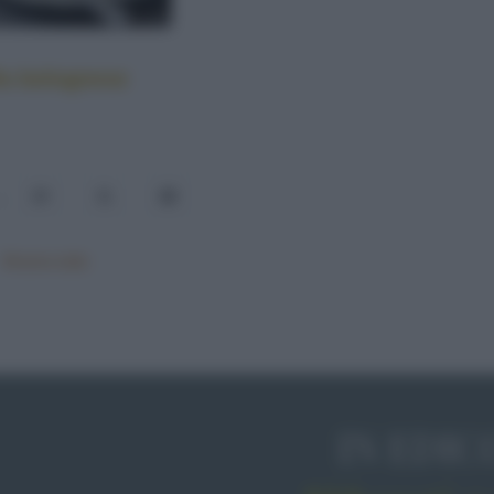
la bolognese
ana sono numerose e ogni regione ne ha di proprie che
e ingredienti contenuti. Se desiderate portare in tavola le
ccompagnarle, potete preparare quella verde di erbe
, rossi e gialli cotti sulla griglia. Una salsa salata
.
10
11
12
e all’estero, è il pesto tradizionale fatto alla maniera
i un mortaio in marmo e un pestello preferibilmente il legno.
na italiana molto apprezzato in tutto il paese. Ne
Mostra tutte
ede l’utilizzo dell’aceto balsamico al posto di quello
con senape e infine la salsa tonnata alla brasiliana con
olo tritato. Se invece siete alla ricerca di una salsa
nzo o bianche, quella di verdure farà al caso vostro.
IN EDIC
prezzati della tradizione italiana. Uno dei sughi più
 peperoncino utilizzato ancora oggi come condimento