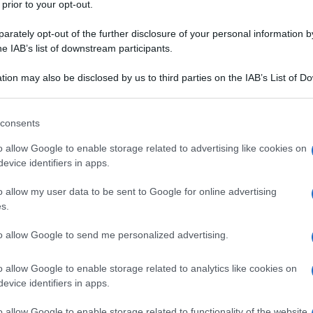
 prior to your opt-out.
rately opt-out of the further disclosure of your personal information by
prezzati della tradizione italiana. Uno dei sughi più
he IAB’s list of downstream participants.
 peperoncino utilizzato ancora oggi come condimento
na regionale italiana propone una ricchissima varietà di
tion may also be disclosed by us to third parties on the IAB’s List of 
va. Il più rinomato è il ragù alla bolognese di origine
 that may further disclose it to other third parties.
oi condimenti a base di pancetta e guanciale mentre le
aggi e il pesce per creare condimenti dal sapore forte e
 that this website/app uses one or more Google services and may gath
consents
feriscono di regione in regione per consistenza e
including but not limited to your visit or usage behaviour. You may click 
n tavola le uova, ma non sapete con quale salsa
 to Google and its third-party tags to use your data for below specifi
o allow Google to enable storage related to advertising like cookies on
di erbe miste, ottima se servita anche con peperoni verdi,
ogle consent section.
evice identifiers in apps.
 salata conosciuta è il pesto tradizionale fatto alla maniera
lla cucina italiana molto apprezzato in tutto il paese.
o allow my user data to be sent to Google for online advertising
s.
to allow Google to send me personalized advertising.
o allow Google to enable storage related to analytics like cookies on
omia italiana. Si tratta di un condimento a base di
evice identifiers in apps.
a lungo e a fuoco molto basso. Fra gli altri ingredienti
il prezzemolo che devono essere prima tagliati finemente a
o allow Google to enable storage related to functionality of the website