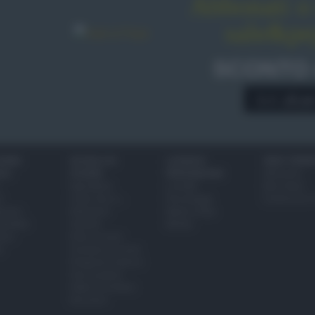
Abbonati o 
na regionale italiana propone una ricchissima varietà di
sale&pe
va. Il più rinomato è il ragù alla bolognese di origine
oi condimenti a base di pancetta e guanciale mentre le
aggi e il pesce per creare condimenti dal sapore forte e
SCONTO
a crudo come il "Pesto alla genovese" o i sughi a base di
ane resta il classico sugo al pomodoro. Qualunque sia la
A € 28,9
i sbizzarrirsi con combinazioni sempre nuove e sorprendenti.
IONI
SCUOLA DI
LUOGHI E
VINI E TERR
ALI
CUCINA
PERSONAGGI
Glossario
Ingredienti
Località
Bere bene
i
Come fare a...
Personaggi
Conoscere il
eanno
Dizionario
Made in Italy
bambini
Utensili
Mondo
ween
Erbe e Aromi
a
Cucinare la carne
Preparare il pesce
Fare la pasta
Pulire le verdure
Decorare