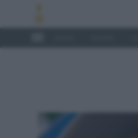
RICETTE
TECNICHE
LU