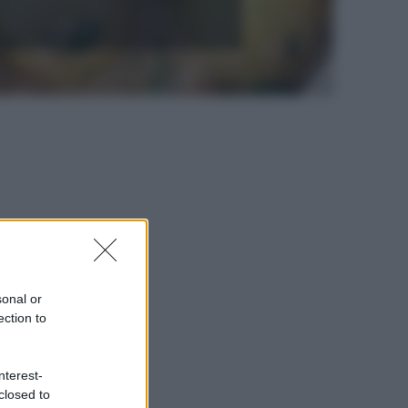
sonal or
ection to
nterest-
closed to