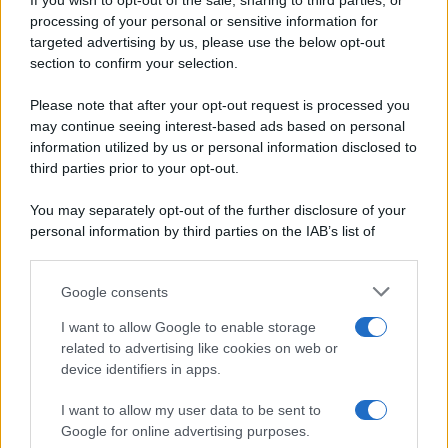
If you wish to opt-out of the sale, sharing to third parties, or
Periodiche SRL
Dolci e dessert
Ripr. riservata
processing of your personal or sensitive information for
Primi piatti
P.I. 13673600964
targeted advertising by us, please use the below opt-out
Secondi piatti
section to confirm your selection.
Privacy Policy
Pane e pizze
Cookie Policy
Please note that after your opt-out request is processed you
Aperitivi
may continue seeing interest-based ads based on personal
Preferenze Privacy
Antipasti
information utilized by us or personal information disclosed to
Pubblicità
Salse e sughi
third parties prior to your opt-out.
Note legali
Torte salate
Chi siamo
You may separately opt-out of the further disclosure of your
Contorni
personal information by third parties on the IAB’s list of
Marmellate e confetture
downstream participants.
Le migliori ricette di Sale&Pepe
Google consents
This information may also be disclosed by us to third parties
OCCASIONI SPECIALI
SCUOLA DI CUCINA
on the IAB’s List of Downstream Participants that may further
I want to allow Google to enable storage
Natale
Ingredienti
disclose it to other third parties.
related to advertising like cookies on web or
Torte di compleanno
Come fare a...
device identifiers in apps.
Please note that this website/app uses one or more Google
Menu bambini
Dizionario
services and may gather and store information including but
Halloween
Utensili
I want to allow my user data to be sent to
not limited to your visit or usage behaviour. You may click to
Google for online advertising purposes.
Pasqua
Erbe e Aromi
grant or deny consent to Google and its third-party tags to