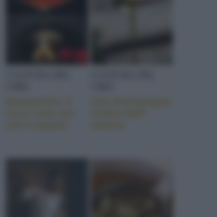
CULTURA DEL
CULTURA DEL
CIBO
CIBO
Maraschino: il
Olio Extravergine
tocco rock che
d’oliva DOP
non ti aspetti
Umbria