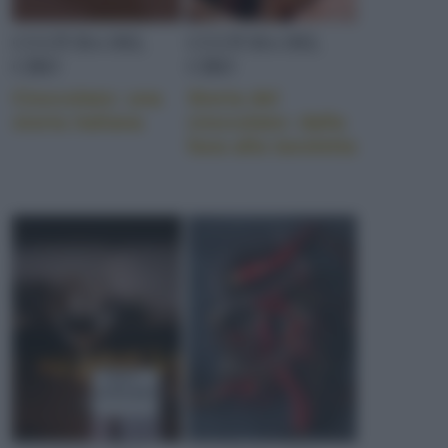
CULTURA DEL
CULTURA DEL
CIBO
CIBO
Cioccolato: una
Storia del
storia italiana
cioccolato: dalla
fava alla tavoletta