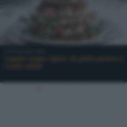
Cultura del cibo
Cappon magro ligure: da piatto povero a
ricetta nobile