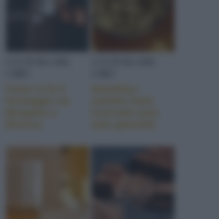
CULTURA DEL
CULTURA DEL
CIBO
CIBO
Come si fa il
Semolino:
formaggio tra
comfort food
Bergamo e
invernale (non
Brescia
solo gnocchi)