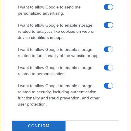
use your data for below specified purposes in below Google
Cucinare la carne
I want to allow Google to send me
consent section.
Preparare il pesce
personalized advertising.
Fare la pasta
I want to allow Google to enable storage
Pulire le verdure
related to analytics like cookies on web or
Decorare
device identifiers in apps.
LUOGHI E PERSONAGGI
VINI E TERRITORI
I want to allow Google to enable storage
Località
Glossario
related to functionality of the website or app.
Personaggi
Bere bene
I want to allow Google to enable storage
Made in Italy
Conoscere il vino
related to personalization.
Mondo
I want to allow Google to enable storage
NEWS ED EVENTI
VIDEO
related to security, including authentication
News
functionality and fraud prevention, and other
Jeunes Restaurateurs
user protection.
Eventi
Consigli pratici
CONFIRM
Benessere