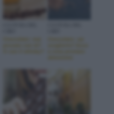
CULTURA DEL
CULTURA DEL
CIBO
CIBO
Cioccolato: mai
Cioccolato: sai
provato con tè?
sceglierlo? Ecco
O con il whisky?
a cosa prestare
attenzione