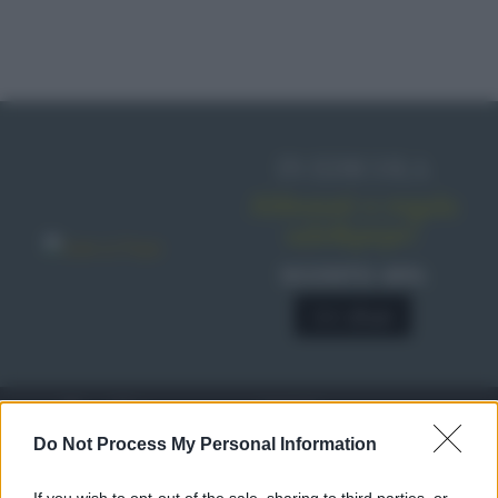
IN EDICOLA
Abbonati o regala
sale&pepe!
SCONTO 40%
A € 28,90
RICETTE
c
Do Not Process My Personal Information
Ricette di stagione
© 2026 Belpietro Edizioni