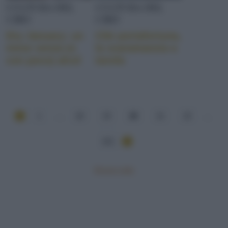
CULTURA DEL
CULTURA DEL
CIBO
CIBO
Dry January: un
Cibi portafortuna,
mese senza (o
la scaramanzia a
con poco) alcol
tavola
1
...
18
19
20
21
22
...
101
Mostra tutte