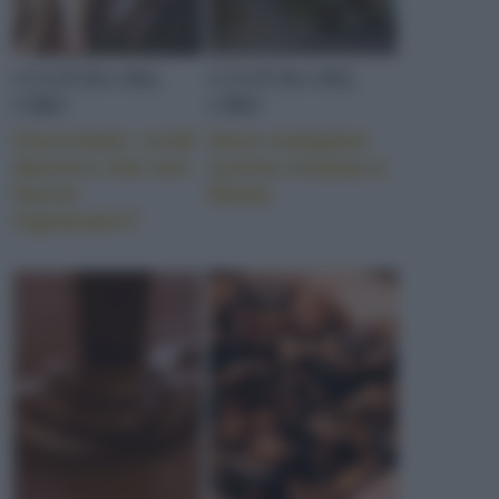
CULTURA DEL
CULTURA DEL
CIBO
CIBO
Cioccolato: credi
Dove mangiare
davvero che non
cucina romana a
faccia
Roma
ingrassare?