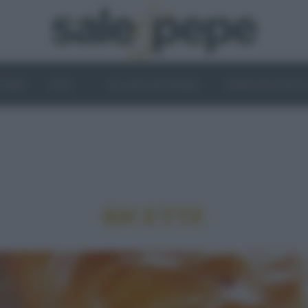
OGHI
VINI
IL LATO VEGETALE
NEWS ED EVENT
RICETTE