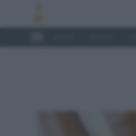
RICETTE
TECNICHE
LU