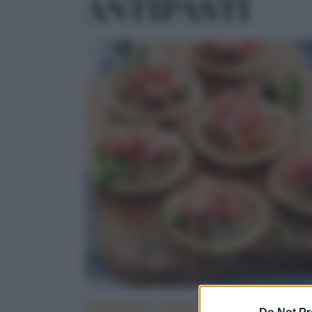
ANTIPASTI
Tartellette salate alle melanzane e