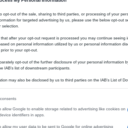
ocess My Personal Information
Padano DOP
to opt-out of the sale, sharing to third parties, or processing of your per
a
Un gazpacho dal colore vibrante, dall'aria chic.
formation for targeted advertising by us, please use the below opt-out s
Grazie alla bontà del Grana Padano DOP,
 selection.
accompagnata da quella delle fragole, servirete
un aperitivo originale, salutare e digeribile ai
 that after your opt-out request is processed you may continue seeing i
vostri ospiti
ased on personal information utilized by us or personal information dis
 prior to your opt-out.
LEGGI LA RICETTA
rately opt-out of the further disclosure of your personal information by
he IAB’s list of downstream participants.
 RICETTE DI ANTIPASTI
tion may also be disclosed by us to third parties on the IAB’s List of 
 that may further disclose it to other third parties.
 that this website/app uses one or more Google services and may gath
consents
including but not limited to your visit or usage behaviour. You may click 
 to Google and its third-party tags to use your data for below specifi
o allow Google to enable storage related to advertising like cookies on
ogle consent section.
evice identifiers in apps.
o allow my user data to be sent to Google for online advertising