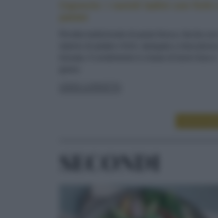
Cajoncìe: i ravioli ladini con fichi 
patate
Ricetta tradizionale di pasta fresca, farcita co
ripieno di patate e fichi, ripiegata a mezzaluna
lessata. Il condimento è a base di burro fuso e
grana
LEGGI LA RICETTA
LEGGI ALT
SECONDI