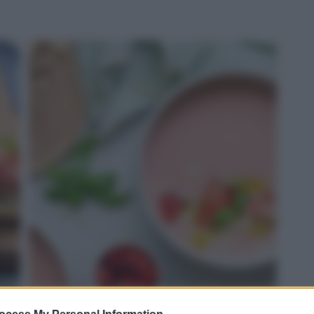
ROSSO: gazpacho di fragole e Grana