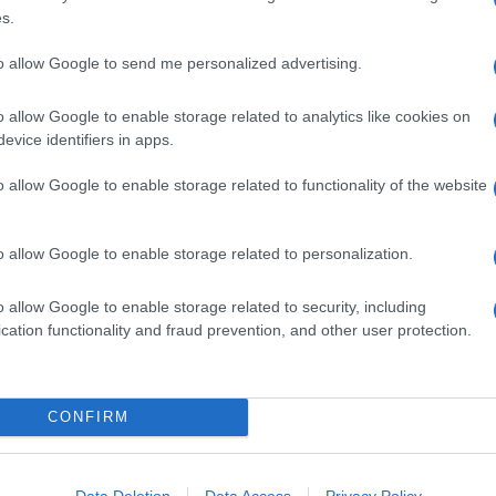
s.
to allow Google to send me personalized advertising.
o allow Google to enable storage related to analytics like cookies on
evice identifiers in apps.
o allow Google to enable storage related to functionality of the website
o allow Google to enable storage related to personalization.
o allow Google to enable storage related to security, including
cation functionality and fraud prevention, and other user protection.
na
Linguine con pesto di olive,
mandorle e scorza di limone
Il pesto a base di olive, frutta secca e scorza di
CONFIRM
agrumi avvolge la pasta lunga con la sua
cremosità. Finocchietto a sentimento e il piatto è
Data Deletion
Data Access
Privacy Policy