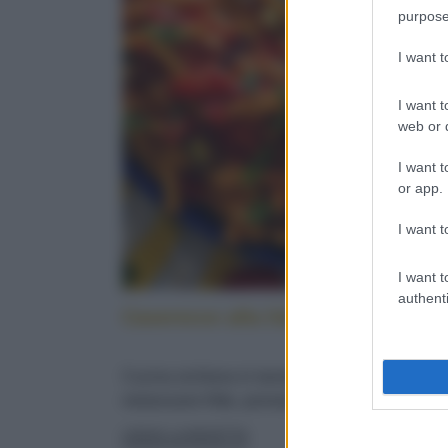
purpose
I want 
I want t
web or d
I want t
or app.
I want t
I want t
authenti
Caserecce alla lido: cucina sicilia
Cucina siciliana in tavola: con pesce spada,
melanzane fritte, pomodorini e menta fresca
LEGGI LA RICETTA