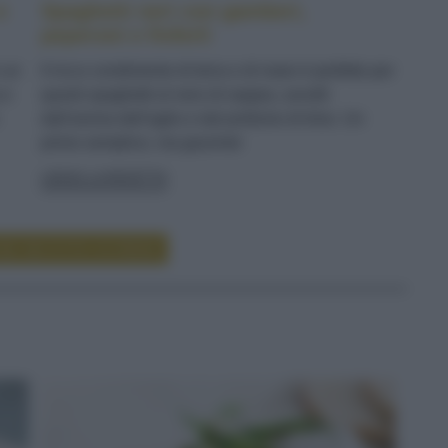
e
Spaghetti neri con gamberi,
peperoni e finferli
n un
Il ricco condimento di terra e di mare è perfetto per
 e
questi spaghetti al nero di seppia, avvolti
dall'aroma dell'aglio e dal profumo di timo. Un
primo semplice, ma gourmet
LEGGI LA RICETTA
RE RICETTE DI PRIMI