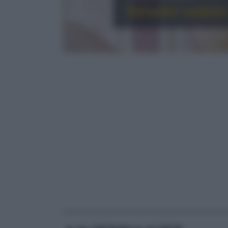
Strudel salato
RICETTE