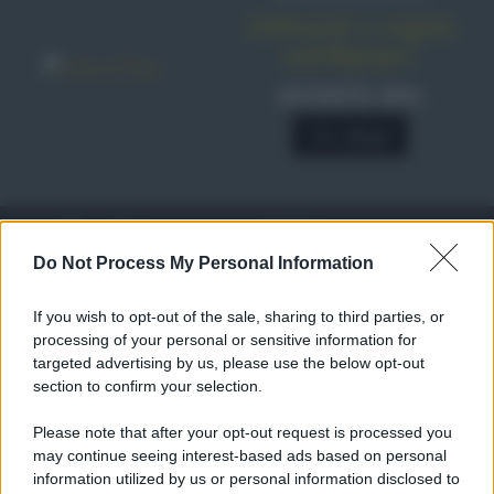
Abbonati o regala
sale&pepe!
SCONTO 40%
A € 28,90
RICETTE
c
Do Not Process My Personal Information
Ricette di stagione
© 2026 Belpietro Edizioni
If you wish to opt-out of the sale, sharing to third parties, or
Periodiche SRL
Dolci e dessert
Ripr. riservata
processing of your personal or sensitive information for
Primi piatti
P.I. 13673600964
targeted advertising by us, please use the below opt-out
Secondi piatti
section to confirm your selection.
Privacy Policy
Pane e pizze
Cookie Policy
Please note that after your opt-out request is processed you
Aperitivi
may continue seeing interest-based ads based on personal
Preferenze Privacy
Antipasti
information utilized by us or personal information disclosed to
Pubblicità
Salse e sughi