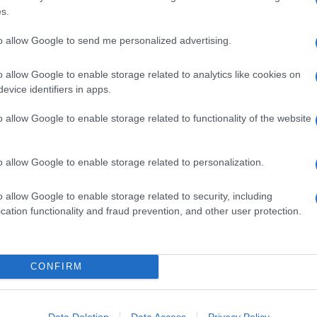
s.
to allow Google to send me personalized advertising.
o allow Google to enable storage related to analytics like cookies on
evice identifiers in apps.
o allow Google to enable storage related to functionality of the website
o allow Google to enable storage related to personalization.
o allow Google to enable storage related to security, including
cation functionality and fraud prevention, and other user protection.
na
Linguine con pesto di olive,
mandorle e scorza di limone
Il pesto a base di olive, frutta secca e scorza di
CONFIRM
agrumi avvolge la pasta lunga con la sua
cremosità. Finocchietto a sentimento e il piatto è
Data Deletion
Data Access
Privacy Policy