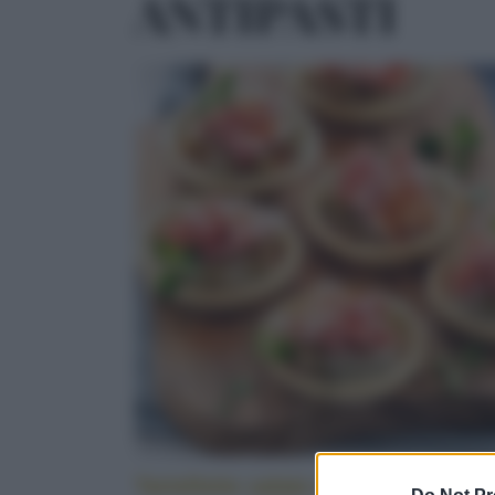
ANTIPASTI
Tartellette salate alle melanzane e