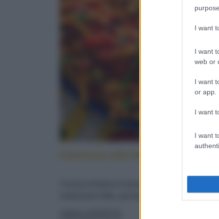
purpose
I want 
I want t
web or d
I want t
or app.
I want t
I want t
authenti
Caserecce alla lido: cucina sicilia
Cucina siciliana in tavola: con pesce spada,
melanzane fritte, pomodorini e menta fresca
LEGGI LA RICETTA