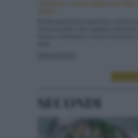
Cajoncìe: i ravioli ladini con fichi 
patate
Ricetta tradizionale di pasta fresca, farcita co
ripieno di patate e fichi, ripiegata a mezzaluna
lessata. Il condimento è a base di burro fuso e
grana
LEGGI LA RICETTA
LEGGI ALT
SECONDI