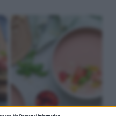
ROSSO: gazpacho di fragole e Grana