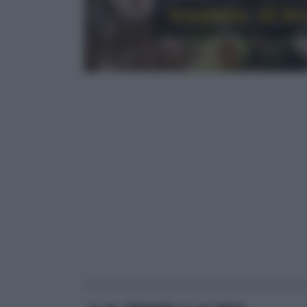
Insalate: di le
RICETTE