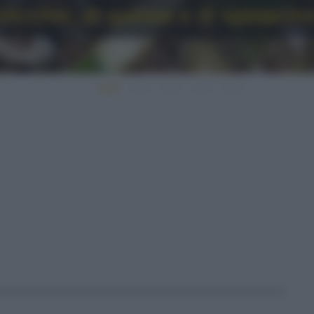
nticchie, di quinoa e di spinacin