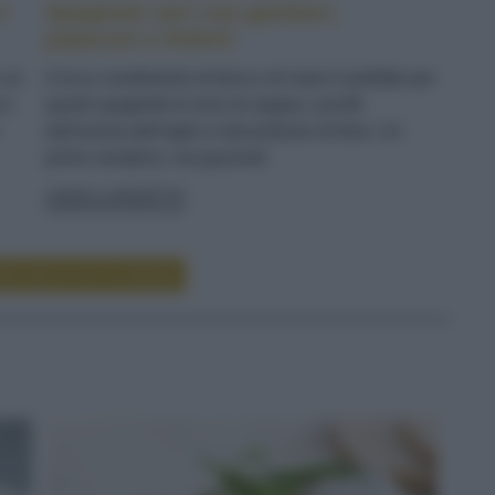
e
Spaghetti neri con gamberi,
peperoni e finferli
n un
Il ricco condimento di terra e di mare è perfetto per
 e
questi spaghetti al nero di seppia, avvolti
dall'aroma dell'aglio e dal profumo di timo. Un
primo semplice, ma gourmet
LEGGI LA RICETTA
RE RICETTE DI PRIMI