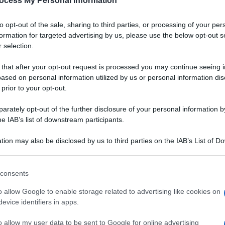
ocess My Personal Information
Padano DOP
to opt-out of the sale, sharing to third parties, or processing of your per
a
Un gazpacho dal colore vibrante, dall'aria chic.
formation for targeted advertising by us, please use the below opt-out s
Grazie alla bontà del Grana Padano DOP,
 selection.
accompagnata da quella delle fragole, servirete
un aperitivo originale, salutare e digeribile ai
 that after your opt-out request is processed you may continue seeing i
vostri ospiti
ased on personal information utilized by us or personal information dis
 prior to your opt-out.
LEGGI LA RICETTA
rately opt-out of the further disclosure of your personal information by
he IAB’s list of downstream participants.
 RICETTE DI ANTIPASTI
tion may also be disclosed by us to third parties on the IAB’s List of 
 that may further disclose it to other third parties.
 that this website/app uses one or more Google services and may gath
consents
including but not limited to your visit or usage behaviour. You may click 
 to Google and its third-party tags to use your data for below specifi
o allow Google to enable storage related to advertising like cookies on
ogle consent section.
evice identifiers in apps.
o allow my user data to be sent to Google for online advertising