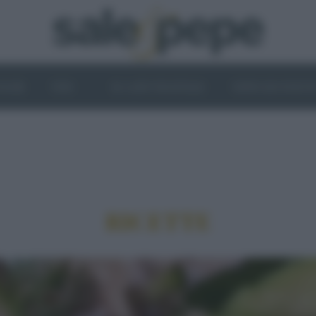
OGHI
VINI
IL LATO VEGETALE
NEWS ED EVENT
RICETTE