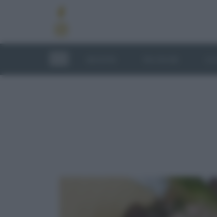
RICETTE
TECNICHE
LU