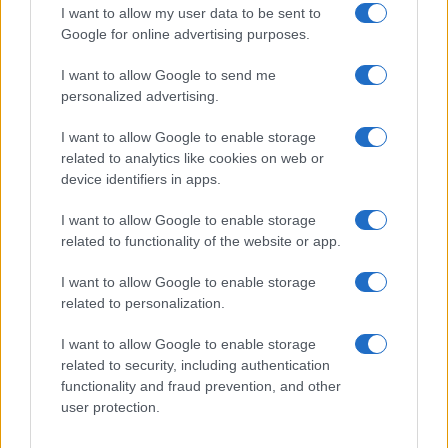
Halloween
Utensili
I want to allow my user data to be sent to
not limited to your visit or usage behaviour. You may click to
Google for online advertising purposes.
Pasqua
grant or deny consent to Google and its third-party tags to
Erbe e Aromi
use your data for below specified purposes in below Google
Cucinare la carne
I want to allow Google to send me
consent section.
Preparare il pesce
personalized advertising.
Fare la pasta
I want to allow Google to enable storage
Pulire le verdure
related to analytics like cookies on web or
Decorare
device identifiers in apps.
LUOGHI E PERSONAGGI
VINI E TERRITORI
I want to allow Google to enable storage
Località
Glossario
related to functionality of the website or app.
Personaggi
Bere bene
I want to allow Google to enable storage
Made in Italy
Conoscere il vino
related to personalization.
Mondo
I want to allow Google to enable storage
NEWS ED EVENTI
VIDEO
related to security, including authentication
News
functionality and fraud prevention, and other
Jeunes Restaurateurs
user protection.
Eventi