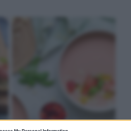
ROSSO: gazpacho di fragole e Grana