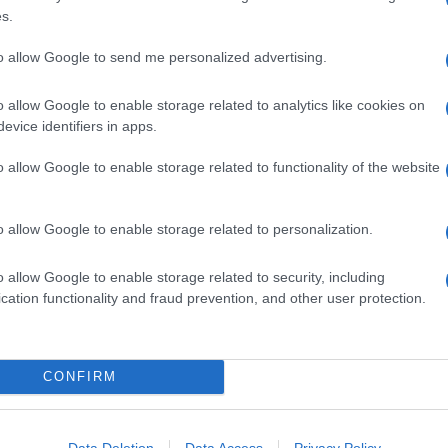
s.
to allow Google to send me personalized advertising.
o allow Google to enable storage related to analytics like cookies on
evice identifiers in apps.
o allow Google to enable storage related to functionality of the website
o allow Google to enable storage related to personalization.
o allow Google to enable storage related to security, including
cation functionality and fraud prevention, and other user protection.
na
Linguine con pesto di olive,
mandorle e scorza di limone
Il pesto a base di olive, frutta secca e scorza di
CONFIRM
agrumi avvolge la pasta lunga con la sua
cremosità. Finocchietto a sentimento e il piatto è
Data Deletion
Data Access
Privacy Policy