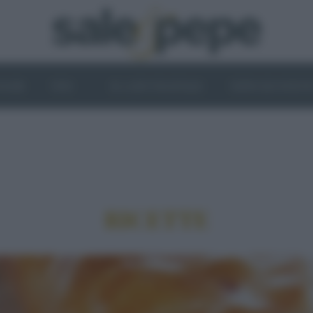
OGHI
VINI
IL LATO VEGETALE
NEWS ED EVENT
RICETTE