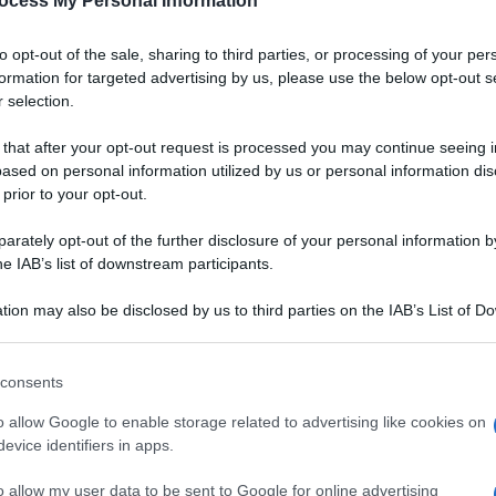
ocess My Personal Information
Padano DOP
to opt-out of the sale, sharing to third parties, or processing of your per
a
Un gazpacho dal colore vibrante, dall'aria chic.
formation for targeted advertising by us, please use the below opt-out s
Grazie alla bontà del Grana Padano DOP,
 selection.
accompagnata da quella delle fragole, servirete
un aperitivo originale, salutare e digeribile ai
 that after your opt-out request is processed you may continue seeing i
vostri ospiti
ased on personal information utilized by us or personal information dis
 prior to your opt-out.
LEGGI LA RICETTA
rately opt-out of the further disclosure of your personal information by
he IAB’s list of downstream participants.
 RICETTE DI ANTIPASTI
tion may also be disclosed by us to third parties on the IAB’s List of 
 that may further disclose it to other third parties.
 that this website/app uses one or more Google services and may gath
consents
including but not limited to your visit or usage behaviour. You may click 
 to Google and its third-party tags to use your data for below specifi
o allow Google to enable storage related to advertising like cookies on
ogle consent section.
evice identifiers in apps.
o allow my user data to be sent to Google for online advertising