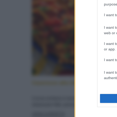
purpose
I want 
I want t
web or d
I want t
or app.
I want t
I want t
authenti
Caserecce alla lido: cucina sicilia
Cucina siciliana in tavola: con pesce spada,
melanzane fritte, pomodorini e menta fresca
LEGGI LA RICETTA