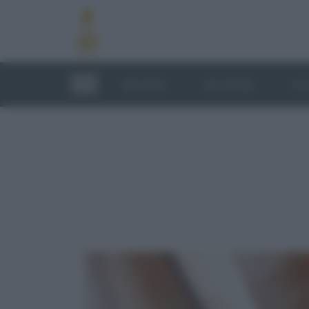
RICETTE
TECNICHE
LU