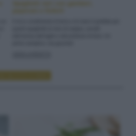
e
Spaghetti neri con gamberi,
peperoni e finferli
n un
Il ricco condimento di terra e di mare è perfetto per
 e
questi spaghetti al nero di seppia, avvolti
dall'aroma dell'aglio e dal profumo di timo. Un
primo semplice, ma gourmet
LEGGI LA RICETTA
RE RICETTE DI PRIMI