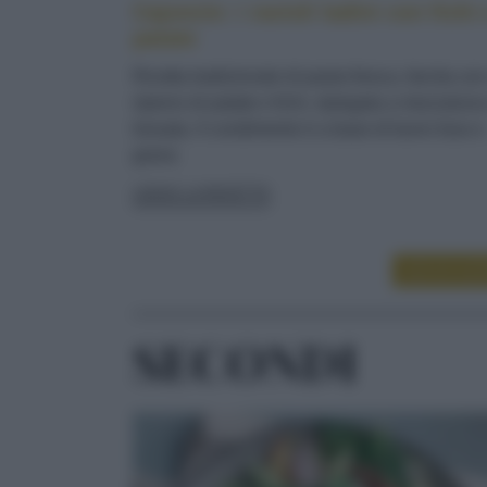
Cajoncìe: i ravioli ladini con fichi 
patate
Ricetta tradizionale di pasta fresca, farcita co
ripieno di patate e fichi, ripiegata a mezzaluna
lessata. Il condimento è a base di burro fuso e
grana
LEGGI LA RICETTA
LEGGI ALT
SECONDI