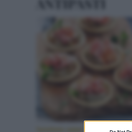
ANTIPASTI
Tartellette salate alle melanzane e