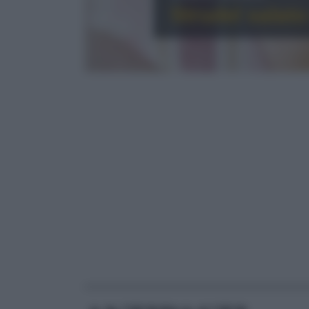
Strudel salato
RICETTE