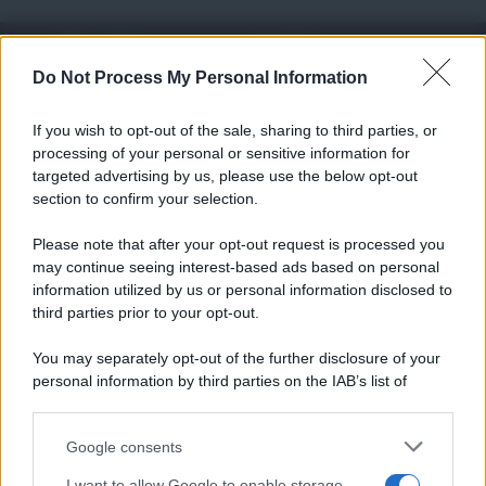
RICETTE
Ricette di stagione
Do Not Process My Personal Information
Dolci e dessert
© 2026 Belpietro Edizioni
If you wish to opt-out of the sale, sharing to third parties, or
Periodiche SRL
Primi piatti
Ripr. riservata
processing of your personal or sensitive information for
Secondi piatti
P.I. 13673600964
targeted advertising by us, please use the below opt-out
c
section to confirm your selection.
Privacy Policy
Pane e pizze
Cookie Policy
Please note that after your opt-out request is processed you
Aperitivi
may continue seeing interest-based ads based on personal
Preferenze Privacy
Antipasti
information utilized by us or personal information disclosed to
Pubblicità
Salse e sughi
third parties prior to your opt-out.
Note legali
Torte salate
Chi siamo
You may separately opt-out of the further disclosure of your
Contorni
personal information by third parties on the IAB’s list of
Marmellate e confetture
downstream participants.
Le migliori ricette di Sale&Pepe
Google consents
This information may also be disclosed by us to third parties
OCCASIONI SPECIALI
SCUOLA DI CUCINA
on the IAB’s List of Downstream Participants that may further
I want to allow Google to enable storage