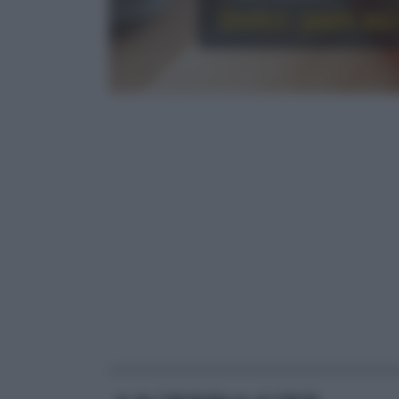
Dolci: pain au
RICETTE