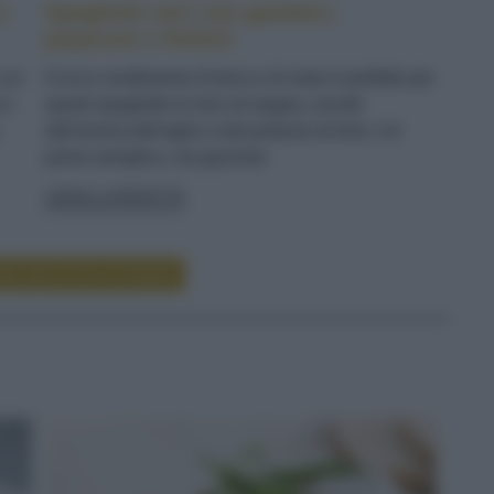
e
Spaghetti neri con gamberi,
peperoni e finferli
n un
Il ricco condimento di terra e di mare è perfetto per
 e
questi spaghetti al nero di seppia, avvolti
dall'aroma dell'aglio e dal profumo di timo. Un
primo semplice, ma gourmet
LEGGI LA RICETTA
RE RICETTE DI PRIMI