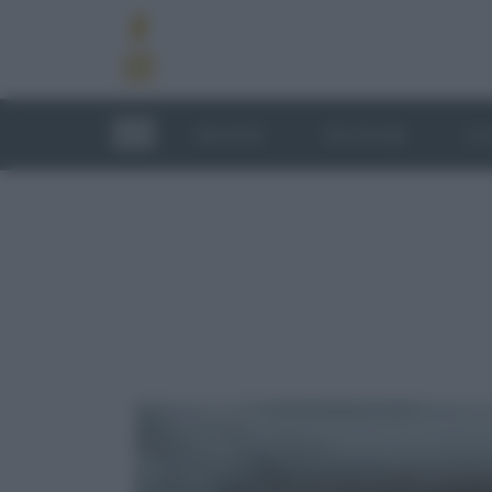
RICETTE
TECNICHE
LU