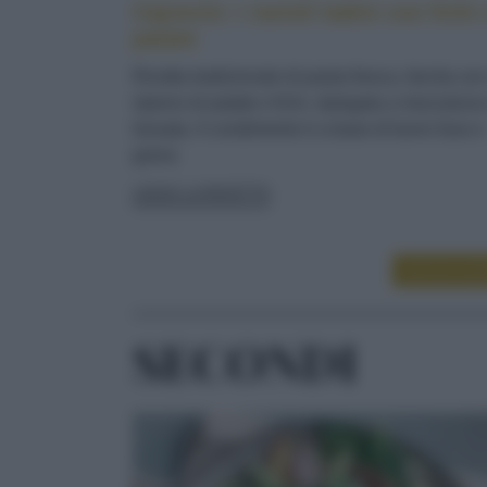
Cajoncìe: i ravioli ladini con fichi 
patate
Ricetta tradizionale di pasta fresca, farcita co
ripieno di patate e fichi, ripiegata a mezzaluna
lessata. Il condimento è a base di burro fuso e
grana
LEGGI LA RICETTA
LEGGI ALT
SECONDI