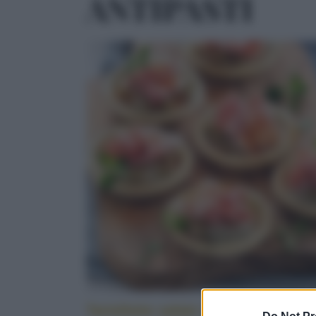
ANTIPASTI
Tartellette salate alle melanzane e