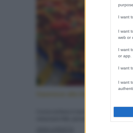
purpose
I want 
I want t
web or d
I want t
or app.
I want t
I want t
authenti
Caserecce alla lido: cucina sicilia
Cucina siciliana in tavola: con pesce spada,
melanzane fritte, pomodorini e menta fresca
LEGGI LA RICETTA