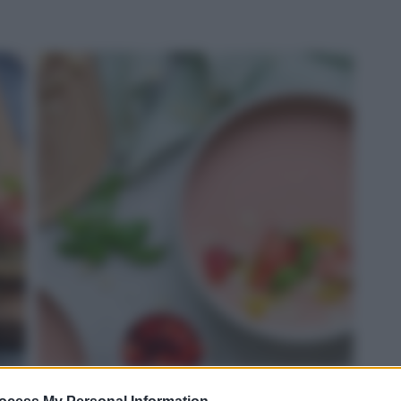
ROSSO: gazpacho di fragole e Grana