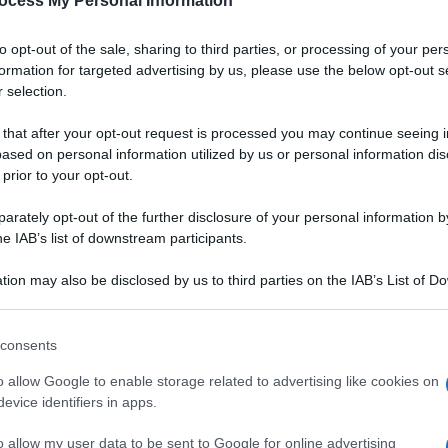
ocess My Personal Information
Padano DOP
to opt-out of the sale, sharing to third parties, or processing of your per
a
Un gazpacho dal colore vibrante, dall'aria chic.
formation for targeted advertising by us, please use the below opt-out s
Grazie alla bontà del Grana Padano DOP,
 selection.
accompagnata da quella delle fragole, servirete
un aperitivo originale, salutare e digeribile ai
 that after your opt-out request is processed you may continue seeing i
vostri ospiti
ased on personal information utilized by us or personal information dis
 prior to your opt-out.
LEGGI LA RICETTA
rately opt-out of the further disclosure of your personal information by
he IAB’s list of downstream participants.
 RICETTE DI ANTIPASTI
tion may also be disclosed by us to third parties on the IAB’s List of 
 that may further disclose it to other third parties.
 that this website/app uses one or more Google services and may gath
consents
including but not limited to your visit or usage behaviour. You may click 
 to Google and its third-party tags to use your data for below specifi
o allow Google to enable storage related to advertising like cookies on
ogle consent section.
evice identifiers in apps.
o allow my user data to be sent to Google for online advertising