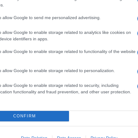
s.
to allow Google to send me personalized advertising.
o allow Google to enable storage related to analytics like cookies on
evice identifiers in apps.
o allow Google to enable storage related to functionality of the website
o allow Google to enable storage related to personalization.
o allow Google to enable storage related to security, including
cation functionality and fraud prevention, and other user protection.
na
Linguine con pesto di olive,
mandorle e scorza di limone
Il pesto a base di olive, frutta secca e scorza di
CONFIRM
agrumi avvolge la pasta lunga con la sua
cremosità. Finocchietto a sentimento e il piatto è
Data Deletion
Data Access
Privacy Policy