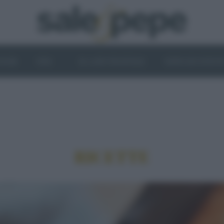
OGHI
VINI
IL LATO VEGETALE
NEWS ED EVENT
RICETTE